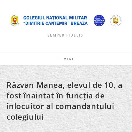
Skip
to
content
SEMPER FIDELIS!
MENU
Răzvan Manea, elevul de 10, a
fost înaintat în funcția de
înlocuitor al comandantului
colegiului