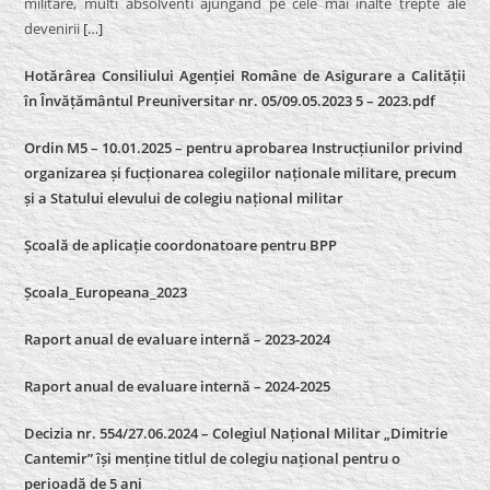
militare, multi absolventi ajungand pe cele mai inalte trepte ale
devenirii
[…]
Hotărârea Consiliului Agenției Române de Asigurare a Calității
în Învățământul Preuniversitar nr. 05/09.05.2023 5 – 2023.pdf
Ordin M5 – 10.01.2025 – pentru aprobarea Instrucțiunilor privind
organizarea și fucționarea colegiilor naționale militare, precum
și a Statului elevului de colegiu național militar
Școală de aplicație coordonatoare pentru BPP
Școala_Europeana_2023
Raport anual de evaluare internă – 2023-2024
Raport anual de evaluare internă –
2024-2025
Decizia nr. 554/27.06.2024 – Colegiul Național Militar „Dimitrie
Cantemir” își menține titlul de colegiu național pentru o
perioadă de 5 ani