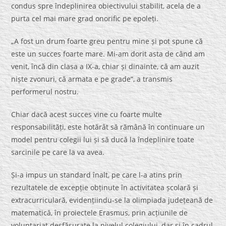
condus spre îndeplinirea obiectivului stabilit, acela de a
purta cel mai mare grad onorific pe epoleți.
„A fost un drum foarte greu pentru mine și pot spune că
este un succes foarte mare. Mi-am dorit asta de când am
venit, încă din clasa a IX-a, chiar și dinainte, că am auzit
niște zvonuri, că armata e pe grade”, a transmis
performerul nostru.
Chiar dacă acest succes vine cu foarte multe
responsabilități, este hotărât să rămână în continuare un
model pentru colegii lui și să ducă la îndeplinire toate
sarcinile pe care la va avea.
Și-a impus un standard înalt, pe care l-a atins prin
rezultatele de excepție obținute în activitatea școlară și
extracurriculară, evidențiindu-se la olimpiada județeană de
matematică, în proiectele Erasmus, prin acțiunile de
voluntariat desfășurate la nivelul colegiului, dar și în cadrul