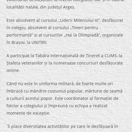
localității natale, din județul Argeș.
Este absolvent al cursului „Liderii Mileniului III”, desfășurat
în colegiu, absolvent al cursului „Tineri pentru
performanță” și al cursurilor ,,Hai la Olimpiadă”, organizate
în Brașov, la UNITBV.
A participat la Tabăra Internațională de Tineret a CLIMS, la
Ștafeta veteranilor și la numeroase concursuri desfășurate
online.
Când nu este în uniforma militară, de foarte multe ori
îmbracă cu mândrie costumul popular, mărturie de seamă
a culturii acestui popor. Este coordonator al formației de
folclor a colegiului și împreună cu echipa a realizat
momente de excepție.
Îi place diversitatea activităților pe care le desfășoară în