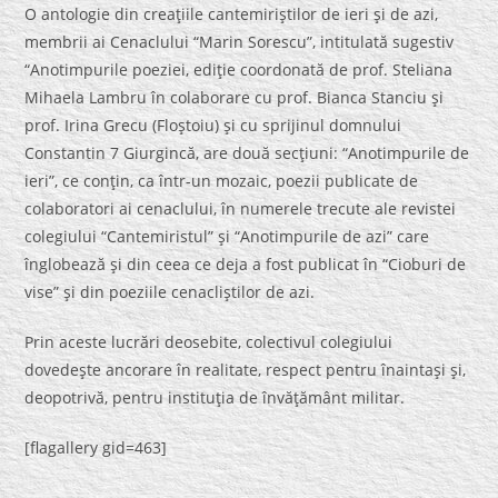
O antologie din creaţiile cantemiriştilor de ieri şi de azi,
membrii ai Cenaclului “Marin Sorescu”, intitulată sugestiv
“Anotimpurile poeziei, ediţie coordonată de prof. Steliana
Mihaela Lambru în colaborare cu prof. Bianca Stanciu şi
prof. Irina Grecu (Floştoiu) şi cu sprijinul domnului
Constantin 7 Giurgincă, are două secţiuni: “Anotimpurile de
ieri”, ce conţin, ca într-un mozaic, poezii publicate de
colaboratori ai cenaclului, în numerele trecute ale revistei
colegiului “Cantemiristul” şi “Anotimpurile de azi” care
înglobează şi din ceea ce deja a fost publicat în “Cioburi de
vise” şi din poeziile cenacliştilor de azi.
Prin aceste lucrări deosebite, colectivul colegiului
dovedeşte ancorare în realitate, respect pentru înaintaşi şi,
deopotrivă, pentru instituţia de învăţământ militar.
[flagallery gid=463]