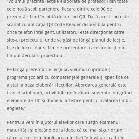
“Volumul prezintă lecţiile elaborate de profesorii din toate
cele nouă scoli partenere, fiecare dintre cele 96 de
prezentări fiind însoţită de un cod QR. Dacă acest cod este
scanat cu aplicaţia QR Code Reader disponibilă pentru
orice telefon inteligent, utilizatorul este direcţionat către
site-ul proiectului unde va găsi pe lângă planul de lecţie,
fişe de lucru, dar şi film de prezentare a acestor lecţii din
timpul derulării proiectului.
Pe lângă prezentările lecţiilor, volumul cuprinde şi
programa şcolară cu competenţele generale şi specifice ce
a stat la baza elaborării lecţiilor. Abordarea generală este
transdisciplinară, activităţile de învăţare sugerate integrând
elemente de TIC şi domenii artistice pentru învăţarea limbii
engleze.”
Pentru a veni în ajutorul elevilor care susţin examenul
maturităţii şi plecând de la ideea că cel mai sigur drum
către succes este implicarea efectivă în învăţare, cadrele