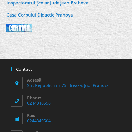
Inspectoratul Şcolar Judeţean Prahova
Casa Corpului Didactic Prahova
Contact
Adresă:
Str. Republicii nr.75, Breaza, Jud. Prahova
Phone:
0244340550
Fax:
0244340504