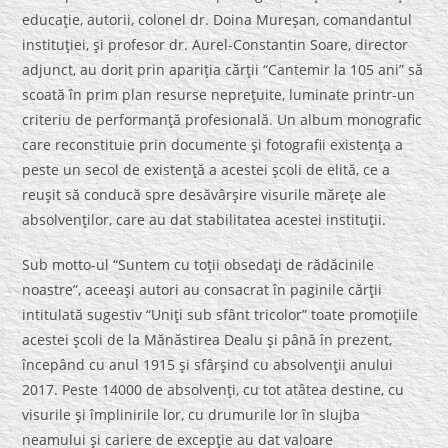
educaţie, autorii, colonel dr. Doina Mureşan, comandantul
instituţiei, şi profesor dr. Aurel-Constantin Soare, director
adjunct, au dorit prin apariţia cărţii “Cantemir la 105 ani” să
scoată în prim plan resurse nepreţuite, luminate printr-un
criteriu de performanţă profesională. Un album monografic
care reconstituie prin documente şi fotografii existenţa a
peste un secol de existenţă a acestei şcoli de elită, ce a
reuşit să conducă spre desăvârşire visurile măreţe ale
absolvenţilor, care au dat stabilitatea acestei instituţii.
Sub motto-ul “Suntem cu toţii obsedaţi de rădăcinile
noastre”, aceeaşi autori au consacrat în paginile cărţii
intitulată sugestiv “Uniţi sub sfânt tricolor” toate promoţiile
acestei şcoli de la Mănăstirea Dealu şi până în prezent,
începând cu anul 1915 şi sfârşind cu absolvenţii anului
2017. Peste 14000 de absolvenţi, cu tot atâtea destine, cu
visurile şi împlinirile lor, cu drumurile lor în slujba
neamului şi cariere de excepţie au dat valoare