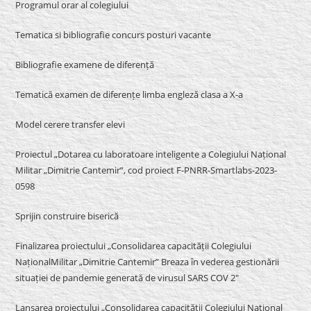
Programul orar al colegiului
Tematica si bibliografie concurs posturi vacante
Bibliografie examene de diferență
Tematică examen de diferențe limba engleză clasa a X-a
Model cerere transfer elevi
Proiectul „Dotarea cu laboratoare inteligente a Colegiului Național
Militar „Dimitrie Cantemir”, cod proiect F-PNRR-Smartlabs-2023-
0598
Sprijin construire biserică
Finalizarea proiectului „Consolidarea capacității Colegiului
NaționalMilitar „Dimitrie Cantemir” Breaza în vederea gestionării
situației de pandemie generată de virusul SARS COV 2″
Lansarea proiectului „Consolidarea capacității Colegiului Național