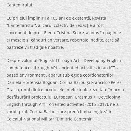
Cantemirului.
Cu prilejul împlinirii a 105 ani de existenţă, Revista
“Cantemiristul”, al cărui colectiv de redacţie a fost
coordonat de prof. Elena-Cristina Soare, a adus în paginile
ei mesaje şi gânduri aniversare, reportaje inedite, care să
păstreze vii tradiţiile noastre.
Despre volumul “English Through Art – Developing English
competences through ARt – oriented activities în an ICT –
based environment”, apărut sub egida coordonatorilor
Daniela Hortensia Bogdan, Corina Barbu şi Francisco Perez
Gracia, unul dintre produsele intelectuale rezultate în urma
desfăşurării proiectului European Erasmus + “Developing
English through Art – oriented activities (2015-2017), ne-a
vorbit prof. Corina Barbu, care predă limba engleză în
Colegiul Naţional Militar “Dimitrie Cantemir”.