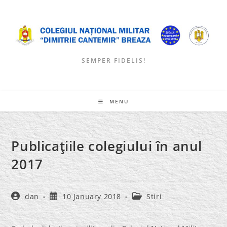
Skip
to
content
SEMPER FIDELIS!
MENU
Publicaţiile colegiului în anul
2017
Post
Post
Post
dan
10 January 2018
Stiri
author:
published:
category: