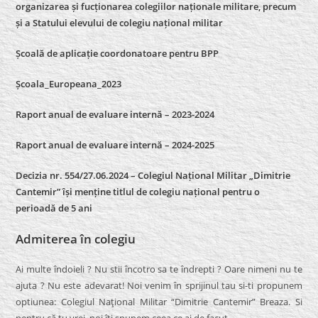
organizarea și fucționarea colegiilor naționale militare, precum
și a Statului elevului de colegiu național militar
Școală de aplicație coordonatoare pentru BPP
Școala_Europeana_2023
Raport anual de evaluare internă – 2023-2024
Raport anual de evaluare internă –
2024-2025
Decizia nr. 554/27.06.2024 – Colegiul Național Militar „Dimitrie
Cantemir” își menține titlul de colegiu național pentru o
perioadă de 5 ani
Admiterea în colegiu
Ai multe îndoieli ? Nu stii încotro sa te îndrepti ? Oare nimeni nu te
ajuta ? Nu este adevarat! Noi venim în sprijinul tau si-ti propunem
optiunea: Colegiul Naţional Militar “Dimitrie Cantemir” Breaza. Si
pentru că tu vrei, noi îti spunem ceea ce ai de facut.