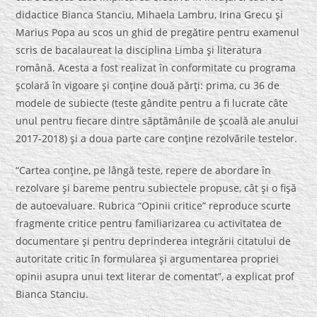
didactice Bianca Stanciu, Mihaela Lambru, Irina Grecu şi
Marius Popa au scos un ghid de pregătire pentru examenul
scris de bacalaureat la disciplina Limba şi literatura
română. Acesta a fost realizat în conformitate cu programa
şcolară în vigoare şi conţine două părţi: prima, cu 36 de
modele de subiecte (teste gândite pentru a fi lucrate câte
unul pentru fiecare dintre săptămânile de şcoală ale anului
2017-2018) şi a doua parte care conţine rezolvările testelor.
“Cartea conţine, pe lângă teste, repere de abordare în
rezolvare şi bareme pentru subiectele propuse, cât şi o fişă
de autoevaluare. Rubrica “Opinii critice” reproduce scurte
fragmente critice pentru familiarizarea cu activitatea de
documentare şi pentru deprinderea integrării citatului de
autoritate critic în formularea şi argumentarea propriei
opinii asupra unui text literar de comentat”, a explicat prof
Bianca Stanciu.