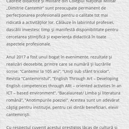
Cadrele didactice şi militare din Colegiul Naţional Militar
„Dimitrie Cantemir” sunt preocupate permanent de
perfecţionarea profesională pentru o calitate tot mai
ridicată a activităţilor lor. Călăuze în labirintul profesiei,
dascălii investesc timp şi manifestă disponibilitate pentru
cercetarea ştiinţifică şi experienţa didactică în toate
aspectele profesionale.
Anul 2017 a fost unul bogat în evenimente, rezultate şi
realizări deosebite, printre care se numără şi lucrările
scrise: “Cantemir la 105 ani”, “Uniţi sub sfânt tricolor”,
Revista “Cantemiristul”, “English Through Art – Developing
English competences through ARt – oriented activities în an
ICT – based environment”, “Bacalaureat/ Limba şi literatura
română”, “Anotimpurile poeziei”. Acestea sunt un adevărat
câştig pentru instituţie, pentru cei dintâi beneficiari, elevii
cantemirişti.
Cu respectul cuvenit acestui prestigios lăcaş de cultură şi