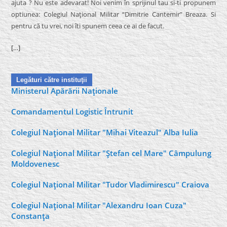
ajuta ? Nu este adevarat! Noi venim în sprijinul tau si-ti propunem
optiunea: Colegiul Naţional Militar “Dimitrie Cantemir” Breaza. Si
pentru că tu vrei, noi îti spunem ceea ce ai de facut.
[…]
Legături către instituţii
Ministerul Apărării Naţionale
Comandamentul Logistic Întrunit
Colegiul Naţional Militar "Mihai Viteazul" Alba Iulia
Colegiul Naţional Militar "Ştefan cel Mare" Câmpulung
Moldovenesc
Colegiul Naţional Militar "Tudor Vladimirescu" Craiova
Colegiul Naţional Militar "Alexandru Ioan Cuza"
Constanţa