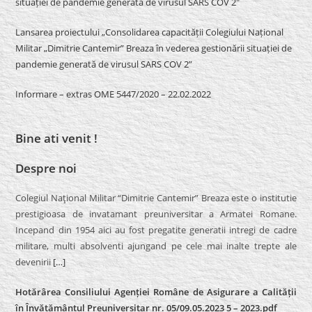
situației de pandemie generată de virusul SARS COV 2″
Lansarea proiectului „Consolidarea capacității Colegiului Național
Militar „Dimitrie Cantemir” Breaza în vederea gestionării situației de
pandemie generată de virusul SARS COV 2”
Informare – extras OME 5447/2020 – 22.02.2022
Bine ati venit !
Despre noi
Colegiul Naţional Militar “Dimitrie Cantemir” Breaza este o institutie
prestigioasa de invatamant preuniversitar a Armatei Romane.
Incepand din 1954 aici au fost pregatite generatii intregi de cadre
militare, multi absolventi ajungand pe cele mai inalte trepte ale
devenirii
[…]
Hotărârea Consiliului Agenției Române de Asigurare a Calității
în Învățământul Preuniversitar nr. 05/09.05.2023 5 – 2023.pdf