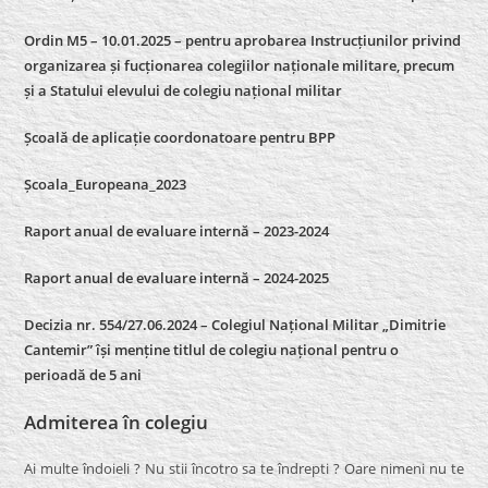
Ordin M5 – 10.01.2025 – pentru aprobarea Instrucțiunilor privind
organizarea și fucționarea colegiilor naționale militare, precum
și a Statului elevului de colegiu național militar
Școală de aplicație coordonatoare pentru BPP
Școala_Europeana_2023
Raport anual de evaluare internă – 2023-2024
Raport anual de evaluare internă –
2024-2025
Decizia nr. 554/27.06.2024 – Colegiul Național Militar „Dimitrie
Cantemir” își menține titlul de colegiu național pentru o
perioadă de 5 ani
Admiterea în colegiu
Ai multe îndoieli ? Nu stii încotro sa te îndrepti ? Oare nimeni nu te