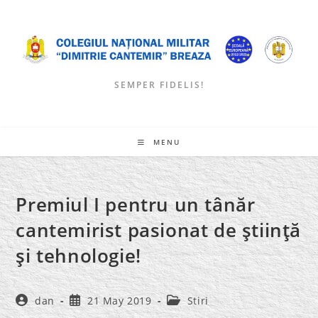
Skip
to
content
SEMPER FIDELIS!
MENU
Premiul I pentru un tânăr
cantemirist pasionat de ştiinţă
şi tehnologie!
Post
Post
Post
dan
21 May 2019
Stiri
author:
published:
category: