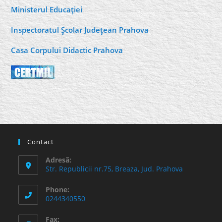
Ministerul Educaţiei
Inspectoratul Şcolar Judeţean Prahova
Casa Corpului Didactic Prahova
Contact
Adresă:
Str. Republicii nr.75, Breaza, Jud. Prahova
Phone:
0244340550
Fax: