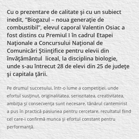
Cu o prezentare de calitate şi cu un subiect
inedit, “Biogazul – noua generaţie de
combustibil”, elevul caporal Valentin Osiac a
fost distins cu Premiul I în cadrul Etapei
Naţionale a Concursului Naţional de
Comunicări Ştiinţifice pentru elevii din
învăţământul liceal, la disciplina biologie,
unde s-au întrecut 28 de elevi din 25 de judeţe
şi capitala ţării.
Pe drumul succesului, într-o lume a competiţiei, unde
efortul susţinut, originalitatea, seriozitatea, creativitatea,
ambiţia şi consecvenţa sunt necesare, tânărul cantemirist
a pus în practică pasiunea pentru cercetare, rezultatul fiind
cel care-i confirmă munca şi efortul constant pentru
performanţă.