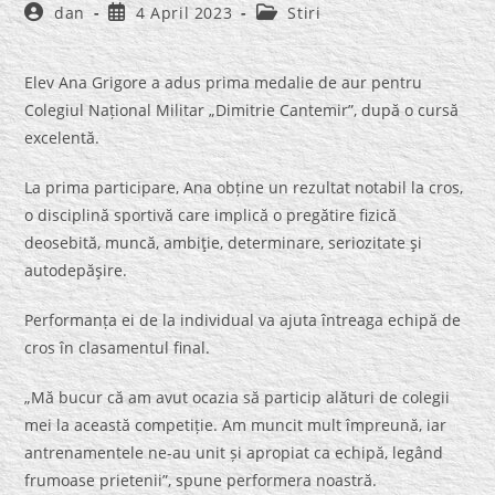
Post
Post
Post
dan
4 April 2023
Stiri
author:
published:
category:
Elev Ana Grigore a adus prima medalie de aur pentru
Colegiul Național Militar „Dimitrie Cantemir”, după o cursă
excelentă.
La prima participare, Ana obține un rezultat notabil la cros,
o disciplină sportivă care implică o pregătire fizică
deosebită, muncă, ambiţie, determinare, seriozitate şi
autodepăşire.
Performanța ei de la individual va ajuta întreaga echipă de
cros în clasamentul final.
„Mă bucur că am avut ocazia să particip alături de colegii
mei la această competiție. Am muncit mult împreună, iar
antrenamentele ne-au unit și apropiat ca echipă, legând
frumoase prietenii”, spune performera noastră.