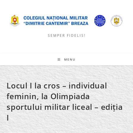
Skip
to
content
SEMPER FIDELIS!
MENU
Locul I la cros – individual
feminin, la Olimpiada
sportului militar liceal – ediția
I