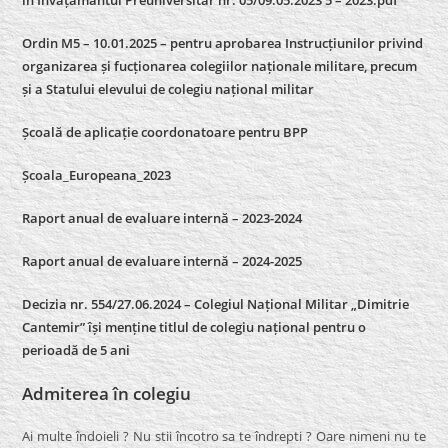
în Învățământul Preuniversitar nr. 05/09.05.2023 5 – 2023.pdf
Ordin M5 – 10.01.2025 – pentru aprobarea Instrucțiunilor privind
organizarea și fucționarea colegiilor naționale militare, precum
și a Statului elevului de colegiu național militar
Școală de aplicație coordonatoare pentru BPP
Școala_Europeana_2023
Raport anual de evaluare internă – 2023-2024
Raport anual de evaluare internă –
2024-2025
Decizia nr. 554/27.06.2024 – Colegiul Național Militar „Dimitrie
Cantemir” își menține titlul de colegiu național pentru o
perioadă de 5 ani
Admiterea în colegiu
Ai multe îndoieli ? Nu stii încotro sa te îndrepti ? Oare nimeni nu te