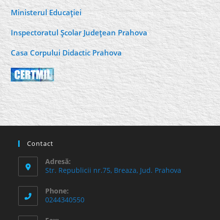
Ministerul Educaţiei
Inspectoratul Şcolar Judeţean Prahova
Casa Corpului Didactic Prahova
Contact
Adresă:
Str. Republicii nr.75, Breaza, Jud. Prahova
Phone:
0244340550