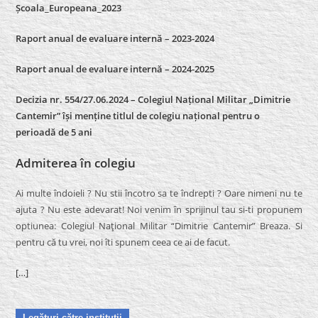
Școala_Europeana_2023
Raport anual de evaluare internă – 2023-2024
Raport anual de evaluare internă –
2024-2025
Decizia nr. 554/27.06.2024 – Colegiul Național Militar „Dimitrie
Cantemir” își menține titlul de colegiu național pentru o
perioadă de 5 ani
Admiterea în colegiu
Ai multe îndoieli ? Nu stii încotro sa te îndrepti ? Oare nimeni nu te
ajuta ? Nu este adevarat! Noi venim în sprijinul tau si-ti propunem
optiunea: Colegiul Naţional Militar “Dimitrie Cantemir” Breaza. Si
pentru că tu vrei, noi îti spunem ceea ce ai de facut.
[…]
Legături către instituţii