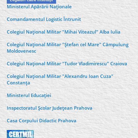
Ministerul Apărării Naţionale
Comandamentul Logistic Întrunit
Colegiul Naţional Militar "Mihai Viteazul" Alba Iulia
Colegiul Naţional Militar "Ştefan cel Mare" Câmpulung
Moldovenesc
Colegiul Naţional Militar "Tudor Vladimirescu" Craiova
Colegiul Naţional Militar "Alexandru Ioan Cuza"
Constanţa
Ministerul Educaţiei
Inspectoratul Şcolar Judeţean Prahova
Casa Corpului Didactic Prahova