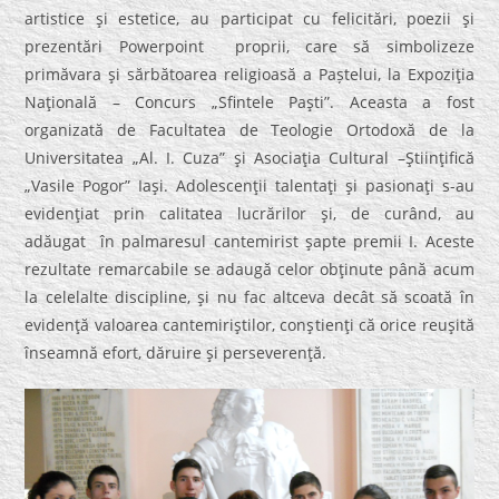
artistice şi estetice, au participat cu felicitări, poezii şi
prezentări Powerpoint proprii, care să simbolizeze
primăvara şi sărbătoarea religioasă a Paștelui, la Expoziţia
Naţională – Concurs „Sfintele Paşti”. Aceasta a fost
organizată de Facultatea de Teologie Ortodoxă de la
Universitatea „Al. I. Cuza” şi Asociaţia Cultural –Ştiinţifică
„Vasile Pogor” Iaşi. Adolescenţii talentaţi şi pasionaţi s-au
evidenţiat prin calitatea lucrărilor şi, de curând, au
adăugat în palmaresul cantemirist şapte premii I. Aceste
rezultate remarcabile se adaugă celor obţinute până acum
la celelalte discipline, şi nu fac altceva decât să scoată în
evidenţă valoarea cantemiriştilor, conştienţi că orice reuşită
înseamnă efort, dăruire şi perseverenţă.