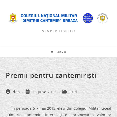
Skip
to
content
SEMPER FIDELIS!
MENU
Premii pentru cantemirişti
Post
Post
Post
dan
13 June 2013
Stiri
author:
published:
category:
În perioada 5-7 mai 2013, elevi din Colegiul Militar Liceal
„Dimitrie Cantemir” interesaţi de promovarea valorilor