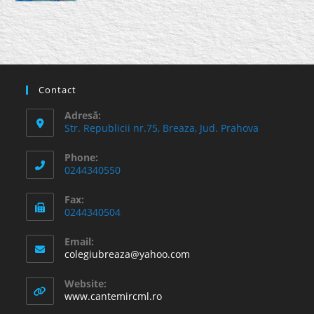
Contact
Adresă:
Str. Republicii nr.75, Breaza, Jud. Prahova
Phone:
0244340550
Fax:
0244340504
Email:
Opens
colegiubreaza@yahoo.com
in
your
Website:
application
www.cantemircml.ro