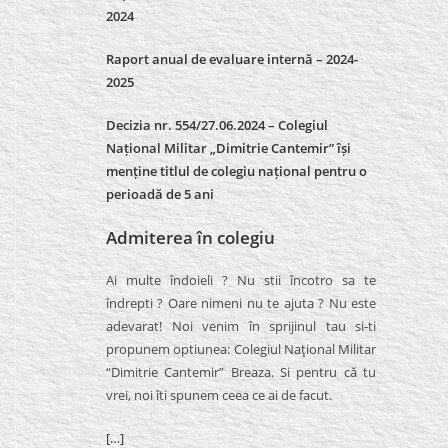
2024
Raport anual de evaluare internă –
2024-
2025
Decizia nr. 554/27.06.2024 – Colegiul
Național Militar „Dimitrie Cantemir” își
menține titlul de colegiu național pentru o
perioadă de 5 ani
Admiterea în colegiu
Ai multe îndoieli ? Nu stii încotro sa te
îndrepti ? Oare nimeni nu te ajuta ? Nu este
adevarat! Noi venim în sprijinul tau si-ti
propunem optiunea: Colegiul Naţional Militar
“Dimitrie Cantemir” Breaza. Si pentru că tu
vrei, noi îti spunem ceea ce ai de facut.
[…]