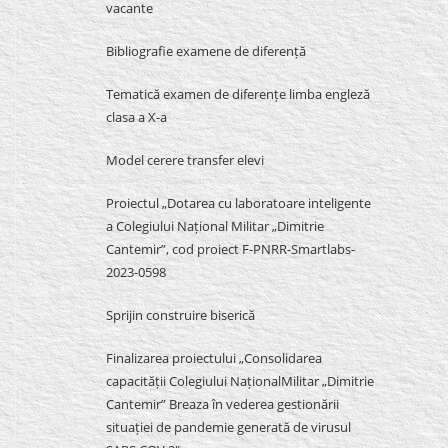
vacante
Bibliografie examene de diferență
Tematică examen de diferențe limba engleză
clasa a X-a
Model cerere transfer elevi
Proiectul „Dotarea cu laboratoare inteligente
a Colegiului Național Militar „Dimitrie
Cantemir”, cod proiect F-PNRR-Smartlabs-
2023-0598
Sprijin construire biserică
Finalizarea proiectului „Consolidarea
capacității Colegiului NaționalMilitar „Dimitrie
Cantemir” Breaza în vederea gestionării
situației de pandemie generată de virusul