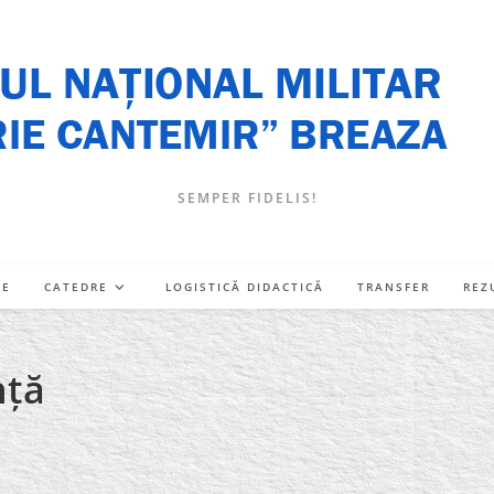
SEMPER FIDELIS!
RE
CATEDRE
LOGISTICĂ DIDACTICĂ
TRANSFER
REZ
nță