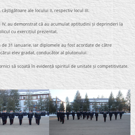
âștigătoare ale locului II, respectiv locul III.
ul IV, au demonstrat că au acumulat aptitudini și deprinderi la
licul cu exercițiul prezentat.
a de 31 ianuarie, iar diplomele au fost acordate de către
cărui elev gradat, conducător al plutonului.
nici să scoată în evidență spiritul de unitate și competitivitate.