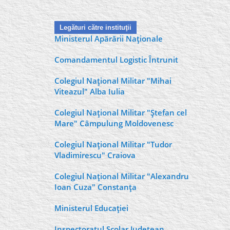
Legături către instituţii
Ministerul Apărării Naţionale
Comandamentul Logistic Întrunit
Colegiul Naţional Militar "Mihai
Viteazul" Alba Iulia
Colegiul Naţional Militar "Ştefan cel
Mare" Câmpulung Moldovenesc
Colegiul Naţional Militar "Tudor
Vladimirescu" Craiova
Colegiul Naţional Militar "Alexandru
Ioan Cuza" Constanţa
Ministerul Educaţiei
Inspectoratul Şcolar Judeţean