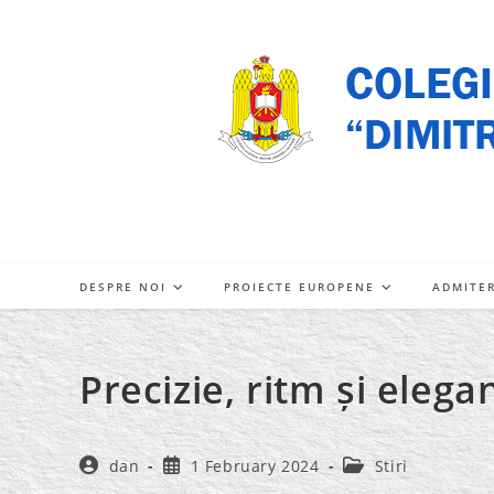
Skip
to
content
DESPRE NOI
PROIECTE EUROPENE
ADMITE
Precizie, ritm și elega
Post
Post
Post
dan
1 February 2024
Stiri
author:
published:
category: