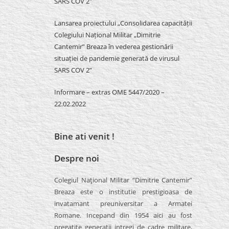
SARS COV 2″
Lansarea proiectului „Consolidarea capacității
Colegiului Național Militar „Dimitrie
Cantemir” Breaza în vederea gestionării
situației de pandemie generată de virusul
SARS COV 2”
Informare – extras OME 5447/2020 –
22.02.2022
Bine ati venit !
Despre noi
Colegiul Naţional Militar “Dimitrie Cantemir”
Breaza este o institutie prestigioasa de
invatamant preuniversitar a Armatei
Romane. Incepand din 1954 aici au fost
pregatite generatii intregi de cadre militare,