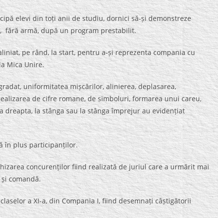
ipă elevi din toți anii de studiu, dornici să-și demonstreze
t, fără armă, după un program prestabilit.
 aliniat, pe rând, la start, pentru a-și reprezenta compania cu
la Mica Unire.
radat, uniformitatea mișcărilor, alinierea, deplasarea,
, realizarea de cifre romane, de simboluri, formarea unui careu,
, la dreapta, la stânga sau la stânga împrejur au evidențiat
 în plus participanților.
rhizarea concurenților fiind realizată de juriul care a urmărit mai
ă și comandă.
claselor a XI-a, din Compania I, fiind desemnați câștigătorii