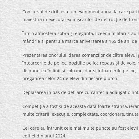
Concursul de drill este un eveniment anual la care partic
măiestria în executarea mișcărilor de instrucție de fron
Într-o atmosferă sobră și elegantă, liceenii militari s-au
mândrie și pentru a marca aniversarea a 165 de ani de 
Prezentarea onorului, darea comenzilor de către elevul g
întoarcerile de pe loc, pozițiile pe loc repaus și de voie
dispunerea în linii și coloane, dar și întoarcerile pe loc
pregătirea celor 24 de elevi din fiecare pluton.
Deplasarea în pas de defilare cu cântec a adăugat o notă
Competiția a fost și de această dată foarte strânsă, iera
multe criterii: execuție, complexitate, coordonare, ținut
Cei care au întrunit cele mai multe puncte au fost elevii 
ediției din anul 2024.