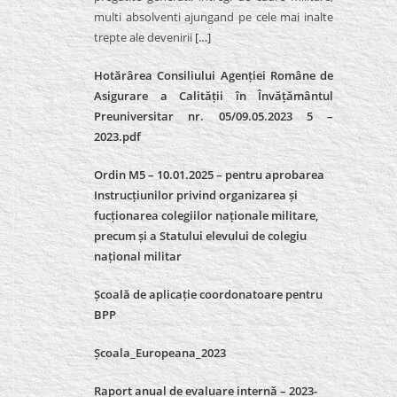
multi absolventi ajungand pe cele mai inalte
trepte ale devenirii
[…]
Hotărârea Consiliului Agenției Române de
Asigurare a Calității în Învățământul
Preuniversitar nr. 05/09.05.2023 5 –
2023.pdf
Ordin M5 – 10.01.2025 – pentru aprobarea
Instrucțiunilor privind organizarea și
fucționarea colegiilor naționale militare,
precum și a Statului elevului de colegiu
național militar
Școală de aplicație coordonatoare pentru
BPP
Școala_Europeana_2023
Raport anual de evaluare internă – 2023-