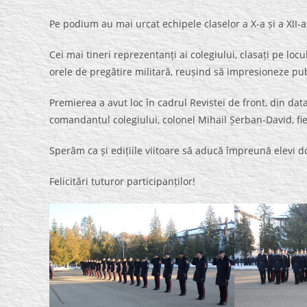
Pe podium au mai urcat echipele claselor a X-a și a XII-a, c
Cei mai tineri reprezentanți ai colegiului, clasați pe loc
orele de pregătire militară, reușind să impresioneze pub
Premierea a avut loc în cadrul Revistei de front, din dat
comandantul colegiului, colonel Mihail Șerban-David, fie
Sperăm ca și edițiile viitoare să aducă împreună elevi dor
Felicitări tuturor participanților!