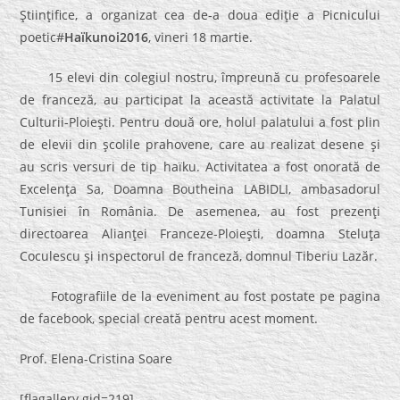
Ştiinţifice, a organizat cea de-a doua ediţie a Picnicului
poetic#
Haïkunoi2016
, vineri 18 martie.
15 elevi din colegiul nostru, împreună cu profesoarele
de franceză, au participat la această activitate la Palatul
Culturii-Ploieşti. Pentru două ore, holul palatului a fost plin
de elevii din şcolile prahovene, care au realizat desene şi
au scris versuri de tip haïku. Activitatea a fost onorată de
Excelenţa Sa, Doamna Boutheina LABIDLI, ambasadorul
Tunisiei în România. De asemenea, au fost prezenţi
directoarea Alianţei Franceze-Ploieşti, doamna Steluţa
Coculescu şi inspectorul de franceză, domnul Tiberiu Lazăr.
Fotografiile de la eveniment au fost postate pe pagina
de facebook, special creată pentru acest moment.
Prof. Elena-Cristina Soare
[flagallery gid=219]