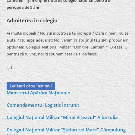
Cantemir” își menține titlul de colegiu național pentru o
perioadă de 5 ani
Admiterea în colegiu
Ai multe îndoieli ? Nu stii încotro sa te îndrepti ? Oare nimeni nu te
ajuta ? Nu este adevarat! Noi venim în sprijinul tau si-ti propunem
optiunea: Colegiul Naţional Militar “Dimitrie Cantemir” Breaza. Si
pentru că tu vrei, noi îti spunem ceea ce ai de facut.
[…]
Legături către instituţii
Ministerul Apărării Naţionale
Comandamentul Logistic Întrunit
Colegiul Naţional Militar "Mihai Viteazul" Alba Iulia
Colegiul Naţional Militar "Ştefan cel Mare" Câmpulung