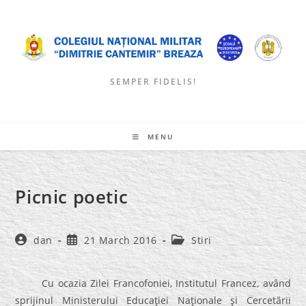
Skip
to
content
SEMPER FIDELIS!
MENU
Picnic poetic
Post
Post
Post
dan
21 March 2016
Stiri
author:
published:
category:
Cu ocazia Zilei Francofoniei, Institutul Francez, având
sprijinul Ministerului Educaţiei Naţionale şi Cercetării