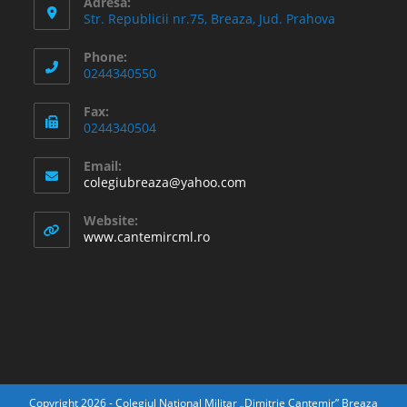
Adresă:
Str. Republicii nr.75, Breaza, Jud. Prahova
Phone:
0244340550
Fax:
0244340504
Email:
Opens
colegiubreaza@yahoo.com
in
your
Website:
application
www.cantemircml.ro
Copyright 2026 - Colegiul National Militar „Dimitrie Cantemir” Breaza