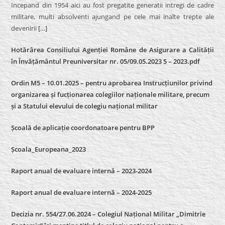
Incepand din 1954 aici au fost pregatite generatii intregi de cadre
militare, multi absolventi ajungand pe cele mai inalte trepte ale
devenirii
[…]
Hotărârea Consiliului Agenției Române de Asigurare a Calității
în Învățământul Preuniversitar nr. 05/09.05.2023 5 – 2023.pdf
Ordin M5 – 10.01.2025 – pentru aprobarea Instrucțiunilor privind
organizarea și fucționarea colegiilor naționale militare, precum
și a Statului elevului de colegiu național militar
Școală de aplicație coordonatoare pentru BPP
Școala_Europeana_2023
Raport anual de evaluare internă – 2023-2024
Raport anual de evaluare internă –
2024-2025
Decizia nr. 554/27.06.2024 – Colegiul Național Militar „Dimitrie