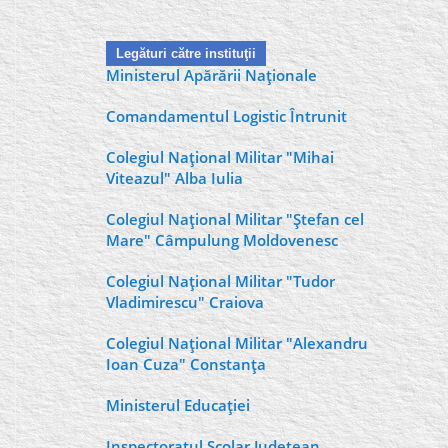
Legături către instituţii
Ministerul Apărării Naţionale
Comandamentul Logistic Întrunit
Colegiul Naţional Militar "Mihai
Viteazul" Alba Iulia
Colegiul Naţional Militar "Ştefan cel
Mare" Câmpulung Moldovenesc
Colegiul Naţional Militar "Tudor
Vladimirescu" Craiova
Colegiul Naţional Militar "Alexandru
Ioan Cuza" Constanţa
Ministerul Educaţiei
Inspectoratul Şcolar Judeţean