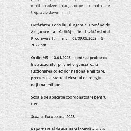
multi absolventi ajungand pe cele mai inalte
trepte ale devenirii
[…]
Hotărârea Consiliului Agenției Române de
Asigurare a Calității în Învățământul
Preuniversitar nr. 05/09.05.2023 5 –
2023.pdf
Ordin M5 – 10.01.2025 – pentru aprobarea
Instrucțiunilor privind organizarea și
fucționarea colegiilor naționale militare,
precum și a Statului elevului de colegiu
național militar
Școală de aplicație coordonatoare pentru
BPP
Școala_Europeana_2023
Raport anual de evaluare internă – 2023-