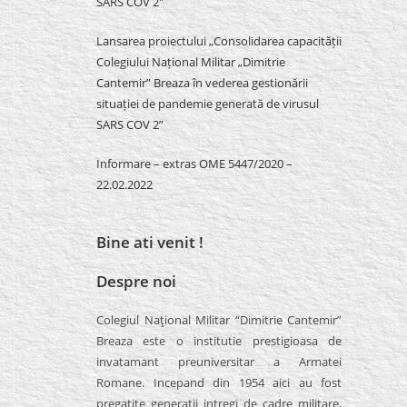
SARS COV 2″
Lansarea proiectului „Consolidarea capacității
Colegiului Național Militar „Dimitrie
Cantemir” Breaza în vederea gestionării
situației de pandemie generată de virusul
SARS COV 2”
Informare – extras OME 5447/2020 –
22.02.2022
Bine ati venit !
Despre noi
Colegiul Naţional Militar “Dimitrie Cantemir”
Breaza este o institutie prestigioasa de
invatamant preuniversitar a Armatei
Romane. Incepand din 1954 aici au fost
pregatite generatii intregi de cadre militare,