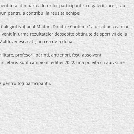
ment total din partea loturilor participante, cu galerii care și-au
 bun pentru a contribui la reușita echipei.
legiul Național Militar „Dimitrie Cantemir” a urcat pe cea mai
 venit în urma rezultatelor deosebite obținute de sportivii de la
oldovenesc, cât și în cea de-a doua.
litare, profesori, părinți, antrenori, foști absolvenți,
ă încetare. Sunt campionii ediției 2022, una poleită cu aur, și ne
pentru toți participanții.