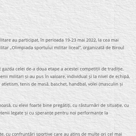
litare au participat, în perioada 19-23 mai 2022, la cea mai
itar „Olimpiada sportului militar liceal”, organizată de Biroul
azda celei de-a doua etape a acestei competiții de tradiție,
ii militari și-au pus în valoare, individual și la nivel de echipă,
ne: atletism, tenis de masă, baschet, handbal, volei (masculin și
moasă, cu elevi foarte bine pregătiți, cu răsturnări de situație, cu
rietenii legate și cu speranțe pentru noi performanțe la
te, cu confruntări sportive care au atins de multe ori cel mai