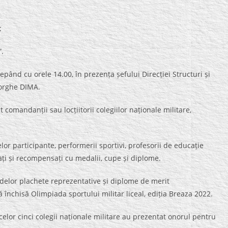
;
”.
epând cu orele 14.00, în prezența șefului Direcției Structuri și
eorghe DIMA.
t comandanții sau locțiitorii colegiilor naționale militare,
lor participante, performerii sportivi, profesorii de educație
udați și recompensați cu medalii, cupe și diplome.
azdelor plachete reprezentative și diplome de merit
ă închisă Olimpiada sportului militar liceal, ediția Breaza 2022.
celor cinci colegii naționale militare au prezentat onorul pentru