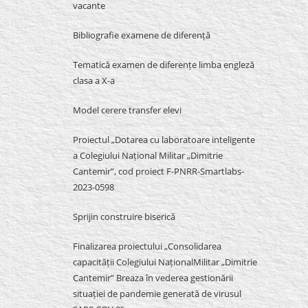
vacante
Bibliografie examene de diferență
Tematică examen de diferențe limba engleză
clasa a X-a
Model cerere transfer elevi
Proiectul „Dotarea cu laboratoare inteligente
a Colegiului Național Militar „Dimitrie
Cantemir”, cod proiect F-PNRR-Smartlabs-
2023-0598
Sprijin construire biserică
Finalizarea proiectului „Consolidarea
capacității Colegiului NaționalMilitar „Dimitrie
Cantemir” Breaza în vederea gestionării
situației de pandemie generată de virusul