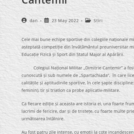
Post
Post
Post
dan
23 May 2022
Stiri
author:
published:
category:
Cele mai bune echipe sportive din colegiile naționale mi
așteptată competiție din învățământul preuniversitar mil
Educație Fizică și Sport din Statul Major al Apărării.
Colegiul Național Militar „Dimitrie Cantemir” a fost g
cunoscută și sub numele de „Spartachiada”, în care liceen
calitățile și aptitudinile sportive, în cele șapte discipli
feminin), tir și triatlon ca probe aplicativ-militare.
Ca fiecare ediție și aceasta are istoria ei, una foarte fru
lacrimi de fericire, dar și de tristețe, cu foarte multe p
următoarea întâlnire.
Au fost patru zile intense, cu emoții la cote incandescen