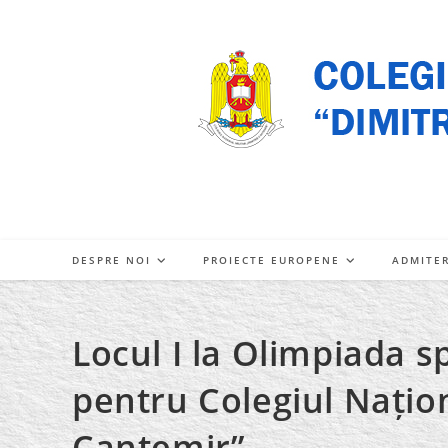
Skip
to
content
DESPRE NOI
PROIECTE EUROPENE
ADMITE
Locul I la Olimpiada sp
pentru Colegiul Națion
Cantemir”