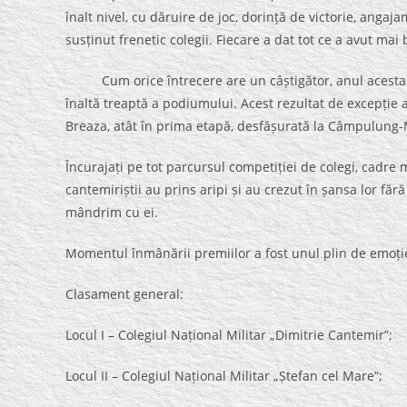
înalt nivel, cu dăruire de joc, dorință de victorie, angaja
susținut frenetic colegii. Fiecare a dat tot ce a avut mai
Cum orice întrecere are un câștigător, anul acesta Co
înaltă treaptă a podiumului. Acest rezultat de excepție a
Breaza, atât în prima etapă, desfășurată la Câmpulung-M
Încurajați pe tot parcursul competiției de colegi, cadre mi
cantemiriștii au prins aripi și au crezut în șansa lor făr
mândrim cu ei.
Momentul înmânării premiilor a fost unul plin de emoție 
Clasament general:
Locul I – Colegiul Național Militar „Dimitrie Cantemir”;
Locul II – Colegiul Național Militar „Ștefan cel Mare”;