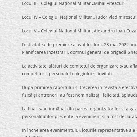
Locul II – Colegiul Național Militar „Mihai Viteazul”;
Locul IV – Colegiul Național Militar „Tudor Vladimirescu”
Locul V – Colegiul Național Militar „Alexandru Ioan Cuza
Festivitatea de premiere a avut loc luni, 23 mai 2022, înc
Planificarea Înzestrării, domnul general de brigadă Gh
La activitate, alături de comitetul de organizare s-au afla
competitorii, personalul colegiului și invitați.
După primirea raportului și trecerea în revistă a efective
fizică și antrenorii au fost nominalizați, felicitați, apla
La final, s-au înmânat din partea organizatorilor și a g
personalităților prezente la eveniment și a fost declarat
În încheierea evenimentului, loturile reprezentative ale 