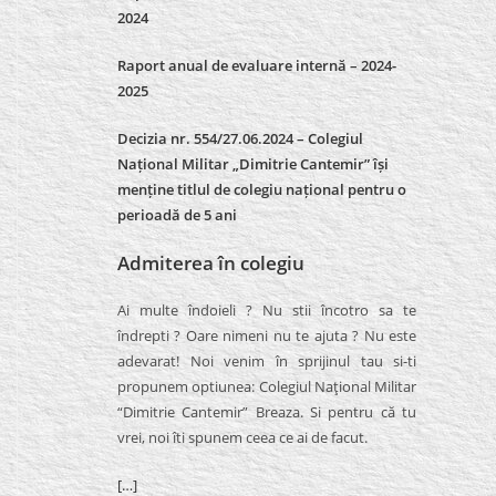
2024
Raport anual de evaluare internă –
2024-
2025
Decizia nr. 554/27.06.2024 – Colegiul
Național Militar „Dimitrie Cantemir” își
menține titlul de colegiu național pentru o
perioadă de 5 ani
Admiterea în colegiu
Ai multe îndoieli ? Nu stii încotro sa te
îndrepti ? Oare nimeni nu te ajuta ? Nu este
adevarat! Noi venim în sprijinul tau si-ti
propunem optiunea: Colegiul Naţional Militar
“Dimitrie Cantemir” Breaza. Si pentru că tu
vrei, noi îti spunem ceea ce ai de facut.
[…]