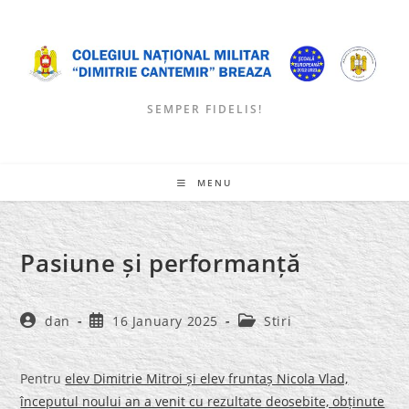
Skip
to
content
SEMPER FIDELIS!
MENU
Pasiune și performanță
Post
Post
Post
dan
16 January 2025
Stiri
author:
published:
category:
Pentru
elev Dimitrie Mitroi și elev fruntaș Nicola Vlad,
începutul noului an a venit cu rezultate deosebite, obținute