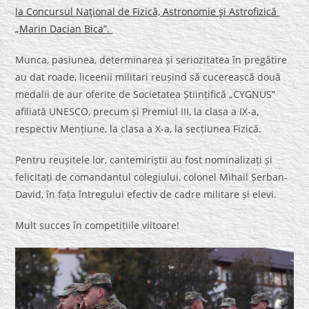
la Concursul Naţional de Fizică, Astronomie şi Astrofizică
„Marin Dacian Bica”.
Munca, pasiunea, determinarea și seriozitatea în pregătire
au dat roade, liceenii militari reușind să cucerească două
medalii de aur oferite de Societatea Științifică „CYGNUS”
afiliată UNESCO, precum și Premiul III, la clasa a IX-a,
respectiv Mențiune, la clasa a X-a, la secțiunea Fizică.
Pentru reușitele lor, cantemiriștii au fost nominalizați și
felicitați de comandantul colegiului, colonel Mihail Șerban-
David, în fața întregului efectiv de cadre militare și elevi.
Mult succes în competițiile viitoare!