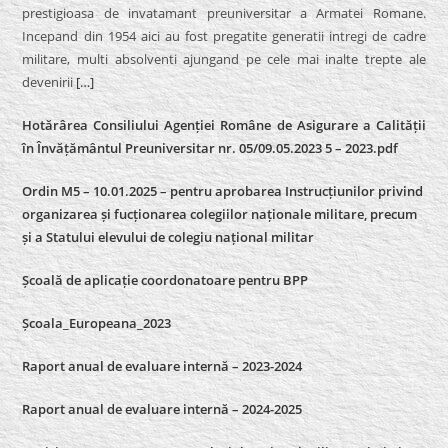
prestigioasa de invatamant preuniversitar a Armatei Romane.
Incepand din 1954 aici au fost pregatite generatii intregi de cadre
militare, multi absolventi ajungand pe cele mai inalte trepte ale
devenirii
[…]
Hotărârea Consiliului Agenției Române de Asigurare a Calității
în Învățământul Preuniversitar nr. 05/09.05.2023 5 – 2023.pdf
Ordin M5 – 10.01.2025 – pentru aprobarea Instrucțiunilor privind
organizarea și fucționarea colegiilor naționale militare, precum
și a Statului elevului de colegiu național militar
Școală de aplicație coordonatoare pentru BPP
Școala_Europeana_2023
Raport anual de evaluare internă – 2023-2024
Raport anual de evaluare internă –
2024-2025