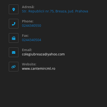
Adresă:
Str. Republicii nr.75, Breaza, Jud. Prahova
Phone:
0244340550
Fax:
0244340504
Email:
Opens
colegiubreaza@yahoo.com
in
your
Website:
application
www.cantemircml.ro