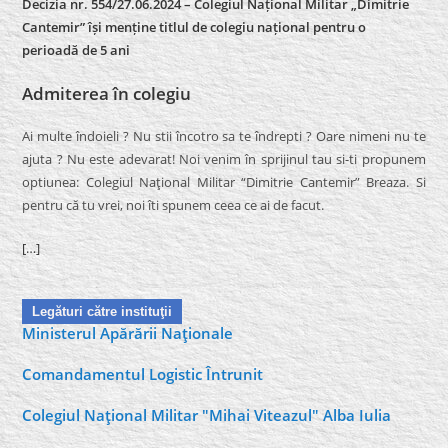
Decizia nr. 554/27.06.2024 – Colegiul Național Militar „Dimitrie
Cantemir” își menține titlul de colegiu național pentru o
perioadă de 5 ani
Admiterea în colegiu
Ai multe îndoieli ? Nu stii încotro sa te îndrepti ? Oare nimeni nu te
ajuta ? Nu este adevarat! Noi venim în sprijinul tau si-ti propunem
optiunea: Colegiul Naţional Militar “Dimitrie Cantemir” Breaza. Si
pentru că tu vrei, noi îti spunem ceea ce ai de facut.
[…]
Legături către instituţii
Ministerul Apărării Naţionale
Comandamentul Logistic Întrunit
Colegiul Naţional Militar "Mihai Viteazul" Alba Iulia