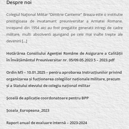
Despre noi
Colegiul Naţional Militar “Dimitrie Cantemir” Breaza este o institutie
prestigioasa de invatamant preuniversitar a Armatei Romane.
Incepand din 1954 aici au fost pregatite generatii intregi de cadre
militare, multi absolventi ajungand pe cele mai inalte trepte ale
devenirii
[…]
Hotărârea Consiliului Agenției Române de Asigurare a Calității
în Învățământul Preuniversitar nr. 05/09.05.2023 5 – 2023.pdf
Ordin M5 – 10.01.2025 – pentru aprobarea Instrucțiunilor privind
organizarea și fucționarea colegiilor naționale militare, precum
și a Statului elevului de colegiu național militar
Școală de aplicație coordonatoare pentru BPP
Școala_Europeana_2023
Raport anual de evaluare internă – 2023-2024