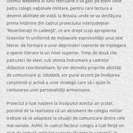
Ultimul weekend al lunii februarie îi va găsi pe elevii celor
patru colegii naţionale militare, pentru care lectura a
devenit abilitate de viaţă, la Breaza, unde se va desfăşura
prima întâlnire din cadrul proiectului interjudeţean
“Reverberaţii în cadenţă”, ce are drept scop apropierea
liceenilor în uniformă de mijloacele expresivităţii unui text
literar, de formare a unor deprinderi coerente de înţelegere
a operei literare la un nivel superior. Timp de două zile,
patruzeci de elevi, sub atenta îndrumare a cadrelor
didactice coordonatoare, îşi vor dezvolta propriile abilităţi
de comunicare şi, totodată, vor pune accent pe învăţarea
conştientă şi activă a unor strategii care să-i ajute în
conturarea unei personalităţi armonioase.
Proiectul a luat naştere la începutul acestui an şcolar,
pornind de la realitatea că un absolvent de colegiu militar
trebuie să se adapteze la situaţii de comunicare dintre cele
mai variate. Astfel, în cadrul fiecărui colegiu a luat fiinţă un
club de lectură, intitulat sugestiv “Esenţe în cadenţă”, în