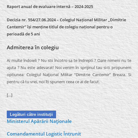
Raport anual de evaluare internă –
2024-2025
Decizia nr. 554/27.06.2024 – Colegiul Național Militar „Dimitrie
Cantemir” își menține titlul de colegiu național pentru o
perioadă de 5 ani
Admiterea în colegiu
Ai multe îndoieli ? Nu stii încotro sa te îndrepti ? Oare nimeni nu te
ajuta ? Nu este adevarat! Noi venim în sprijinul tau si-ti propunem
optiunea: Colegiul Naţional Militar “Dimitrie Cantemir” Breaza. Si
pentru că tu vrei, noi îti spunem ceea ce ai de facut.
[…]
Legături către instituţii
Ministerul Apărării Naţionale
Comandamentul Logistic Întrunit