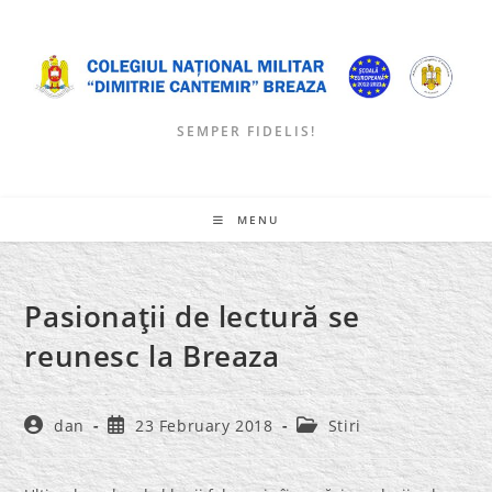
Skip
to
content
SEMPER FIDELIS!
MENU
Pasionaţii de lectură se
reunesc la Breaza
Post
Post
Post
dan
23 February 2018
Stiri
author:
published:
category: