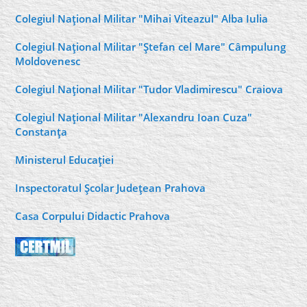
Colegiul Naţional Militar "Mihai Viteazul" Alba Iulia
Colegiul Naţional Militar "Ştefan cel Mare" Câmpulung
Moldovenesc
Colegiul Naţional Militar "Tudor Vladimirescu" Craiova
Colegiul Naţional Militar "Alexandru Ioan Cuza"
Constanţa
Ministerul Educaţiei
Inspectoratul Şcolar Judeţean Prahova
Casa Corpului Didactic Prahova