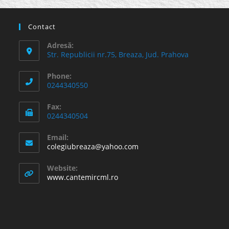
Contact
Adresă:
Str. Republicii nr.75, Breaza, Jud. Prahova
Phone:
0244340550
Fax:
0244340504
Email:
Opens
colegiubreaza@yahoo.com
in
your
Website:
application
www.cantemircml.ro