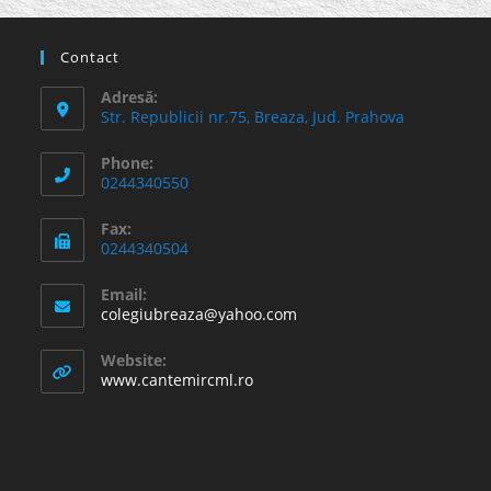
Contact
Adresă:
Str. Republicii nr.75, Breaza, Jud. Prahova
Phone:
0244340550
Fax:
0244340504
Email:
Opens
colegiubreaza@yahoo.com
in
your
Website:
application
www.cantemircml.ro