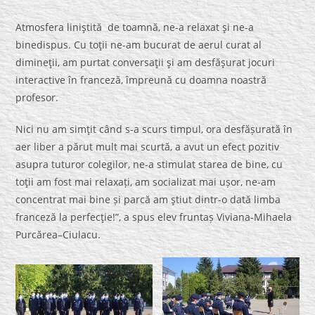
Atmosfera liniştită de toamnă, ne-a relaxat şi ne-a
binedispus. Cu toţii ne-am bucurat de aerul curat al
dimineţii, am purtat conversaţii şi am desfăşurat jocuri
interactive în franceză, împreună cu doamna noastră
profesor.
Nici nu am simţit când s-a scurs timpul, ora desfășurată în
aer liber a părut mult mai scurtă, a avut un efect pozitiv
asupra tuturor colegilor, ne-a stimulat starea de bine, cu
toţii am fost mai relaxați, am socializat mai ușor, ne-am
concentrat mai bine și parcă am ştiut dintr-o dată limba
franceză la perfecţie!”, a spus elev fruntaș Viviana-Mihaela
Purcărea–Ciulacu.