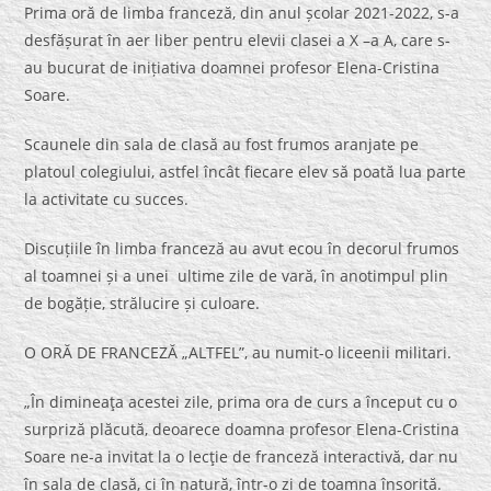
Prima oră de limba franceză, din anul școlar 2021-2022, s-a
desfășurat în aer liber pentru elevii clasei a X –a A, care s-
au bucurat de inițiativa doamnei profesor Elena-Cristina
Soare.
Scaunele din sala de clasă au fost frumos aranjate pe
platoul colegiului, astfel încât fiecare elev să poată lua parte
la activitate cu succes.
Discuțiile în limba franceză au avut ecou în decorul frumos
al toamnei și a unei ultime zile de vară, în anotimpul plin
de bogăție, strălucire și culoare.
O ORĂ DE FRANCEZĂ „ALTFEL”, au numit-o liceenii militari.
„În dimineaţa acestei zile, prima ora de curs a început cu o
surpriză plăcută, deoarece doamna profesor Elena-Cristina
Soare ne-a invitat la o lecţie de franceză interactivă, dar nu
în sala de clasă, ci în natură, într-o zi de toamna însorită.