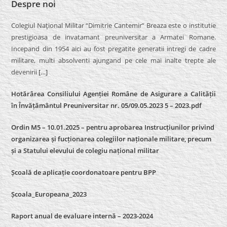
Despre noi
Colegiul Naţional Militar “Dimitrie Cantemir” Breaza este o institutie
prestigioasa de invatamant preuniversitar a Armatei Romane.
Incepand din 1954 aici au fost pregatite generatii intregi de cadre
militare, multi absolventi ajungand pe cele mai inalte trepte ale
devenirii
[…]
Hotărârea Consiliului Agenției Române de Asigurare a Calității
în Învățământul Preuniversitar nr. 05/09.05.2023 5 – 2023.pdf
Ordin M5 – 10.01.2025 – pentru aprobarea Instrucțiunilor privind
organizarea și fucționarea colegiilor naționale militare, precum
și a Statului elevului de colegiu național militar
Școală de aplicație coordonatoare pentru BPP
Școala_Europeana_2023
Raport anual de evaluare internă – 2023-2024