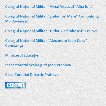
Colegiul Naţional Militar "Mihai Viteazul" Alba Iulia
Colegiul Naţional Militar "Ştefan cel Mare" Câmpulung
Moldovenesc
Colegiul Naţional Militar "Tudor Vladimirescu" Craiova
Colegiul Naţional Militar "Alexandru Ioan Cuza"
Constanţa
Ministerul Educaţiei
Inspectoratul Şcolar Judeţean Prahova
Casa Corpului Didactic Prahova