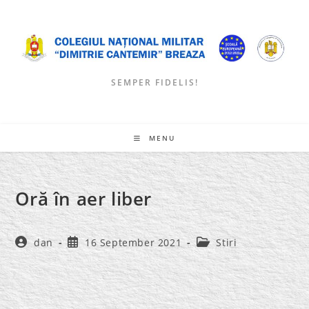
Skip
to
content
SEMPER FIDELIS!
MENU
Oră în aer liber
Post
Post
Post
dan
16 September 2021
Stiri
author:
published:
category: