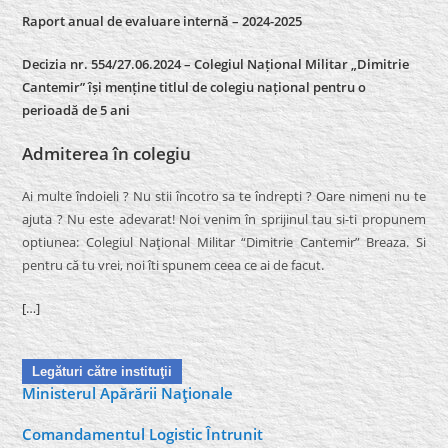
Raport anual de evaluare internă –
2024-2025
Decizia nr. 554/27.06.2024 – Colegiul Național Militar „Dimitrie
Cantemir” își menține titlul de colegiu național pentru o
perioadă de 5 ani
Admiterea în colegiu
Ai multe îndoieli ? Nu stii încotro sa te îndrepti ? Oare nimeni nu te
ajuta ? Nu este adevarat! Noi venim în sprijinul tau si-ti propunem
optiunea: Colegiul Naţional Militar “Dimitrie Cantemir” Breaza. Si
pentru că tu vrei, noi îti spunem ceea ce ai de facut.
[…]
Legături către instituţii
Ministerul Apărării Naţionale
Comandamentul Logistic Întrunit