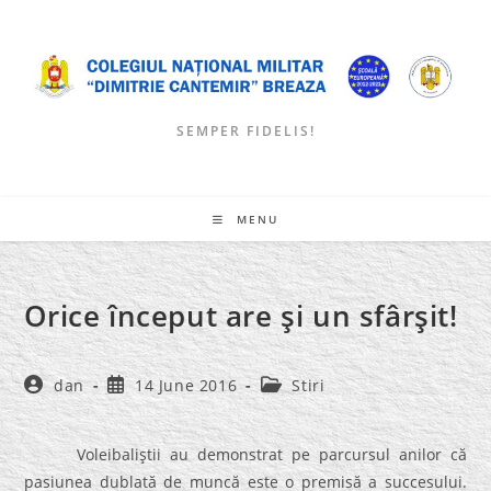
Skip
to
content
SEMPER FIDELIS!
MENU
Orice început are şi un sfârşit!
Post
Post
Post
dan
14 June 2016
Stiri
author:
published:
category:
Voleibaliştii au demonstrat pe parcursul anilor că
pasiunea dublată de muncă este o premisă a succesului.