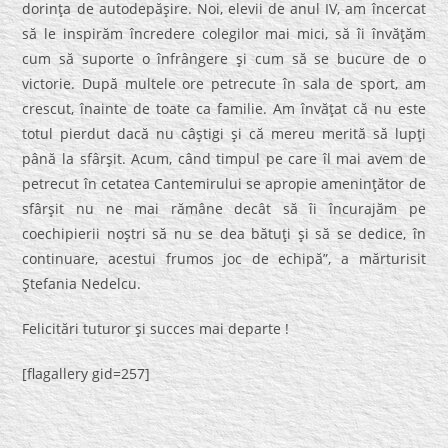
dorinţa de autodepăşire. Noi, elevii de anul IV, am încercat
să le inspirăm încredere colegilor mai mici, să îi învăţăm
cum să suporte o înfrângere şi cum să se bucure de o
victorie. După multele ore petrecute în sala de sport, am
crescut, înainte de toate ca familie. Am învăţat că nu este
totul pierdut dacă nu câştigi şi că mereu merită să lupţi
până la sfârşit. Acum, când timpul pe care îl mai avem de
petrecut în cetatea Cantemirului se apropie ameninţător de
sfârşit nu ne mai rămâne decât să îi încurajăm pe
coechipierii noştri să nu se dea bătuţi şi să se dedice, în
continuare, acestui frumos joc de echipă”, a mărturisit
Ştefania Nedelcu.
Felicitări tuturor şi succes mai departe !
[flagallery gid=257]