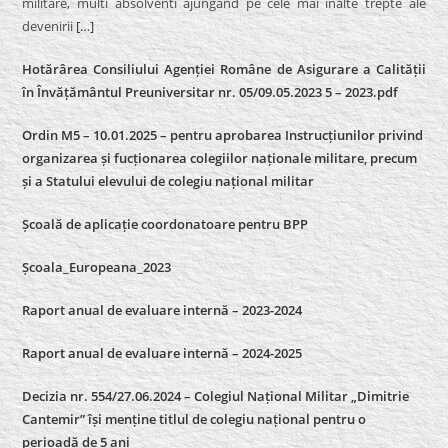
militare, multi absolventi ajungand pe cele mai inalte trepte ale
devenirii
[…]
Hotărârea Consiliului Agenției Române de Asigurare a Calității
în Învățământul Preuniversitar nr. 05/09.05.2023 5 – 2023.pdf
Ordin M5 – 10.01.2025 – pentru aprobarea Instrucțiunilor privind
organizarea și fucționarea colegiilor naționale militare, precum
și a Statului elevului de colegiu național militar
Școală de aplicație coordonatoare pentru BPP
Școala_Europeana_2023
Raport anual de evaluare internă – 2023-2024
Raport anual de evaluare internă –
2024-2025
Decizia nr. 554/27.06.2024 – Colegiul Național Militar „Dimitrie
Cantemir” își menține titlul de colegiu național pentru o
perioadă de 5 ani