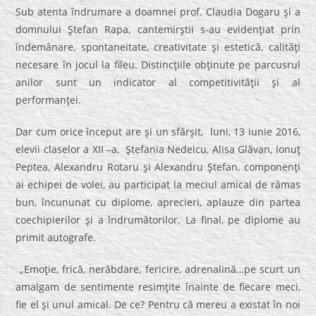
Sub atenta îndrumare a doamnei prof. Claudia Dogaru şi a
domnului Ştefan Rapa, cantemirştii s-au evidenţiat prin
îndemânare, spontaneitate, creativitate şi estetică, calităţi
necesare în jocul la fileu. Distincţiile obţinute pe parcusrul
anilor sunt un indicator al competitivităţii şi al
performanţei.
Dar cum orice început are şi un sfârşit, luni, 13 iunie 2016,
elevii claselor a XII –a, Ştefania Nedelcu, Alisa Glăvan, Ionuţ
Peptea, Alexandru Rotaru şi Alexandru Ştefan, componenţi
ai echipei de volei, au participat la meciul amical de rămas
bun, încununat cu diplome, aprecieri, aplauze din partea
coechipierilor şi a îndrumătorilor. La final, pe diplome au
primit autografe.
„Emoţie, frică, nerăbdare, fericire, adrenalină…pe scurt un
amalgam de sentimente resimţite înainte de fiecare meci,
fie el şi unul amical. De ce? Pentru că mereu a existat în noi