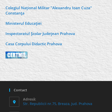
Colegiul Naţional Militar "Alexandru Ioan Cuza"
Constanţa
Ministerul Educaţiei
Inspectoratul Şcolar Judeţean Prahova
Casa Corpului Didactic Prahova
Contact
Adresă:
Str. Republicii nr.75, Breaza, Jud. Prahova