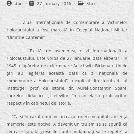
Post
Post
Post
dan
27 January 2016
Stiri
author:
published:
category:
Ziua Internaţională de Comemorare a Victimelor
Holocaustului a fost marcată în Colegiul Naţional Militar
“Dimitrie Cantemir”.
“Există, de asemenea, o zi internaţională a
Holocaustului. Este vorba de 27 ianuarie, data eliberării în
1945 a lagărelor de exterminare Auschwitz-Birkenau. Unele
ţări au legiferat această dată ca zi naţională de
comemorare a Holocaustului”, a explicat directorul adj. al
instituţiei, prof. de istorie, dr. Aurel-Constantin Soare,
cadrelor didactice şi elevilor, în cancelaria profesorilor,
respectiv în cabinetul de istorie.
“Ca şi în cazul unui om, în cazul unei comunităţi absenţa
memoriei este nocivă. A devenit un truism să se spună că
cei care îşi uită greşelile sunt condamnaţi să le repete”, a