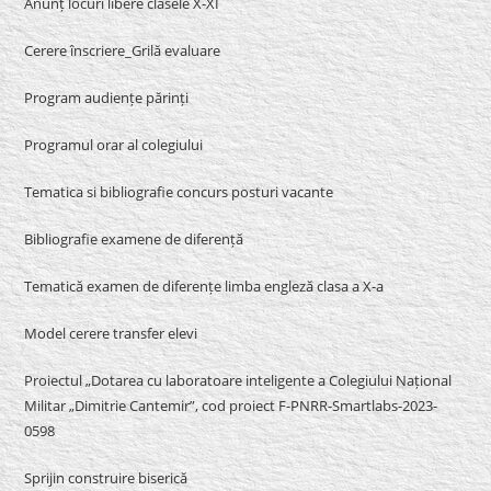
Anunț locuri libere clasele X-XI
Cerere înscriere_Grilă evaluare
Program audiențe părinți
Programul orar al colegiului
Tematica si bibliografie concurs posturi vacante
Bibliografie examene de diferență
Tematică examen de diferențe limba engleză clasa a X-a
Model cerere transfer elevi
Proiectul „Dotarea cu laboratoare inteligente a Colegiului Național
Militar „Dimitrie Cantemir”, cod proiect F-PNRR-Smartlabs-2023-
0598
Sprijin construire biserică