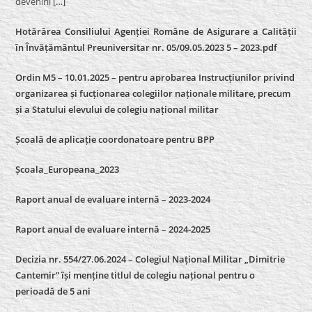
devenirii
[…]
Hotărârea Consiliului Agenției Române de Asigurare a Calității
în Învățământul Preuniversitar nr. 05/09.05.2023 5 – 2023.pdf
Ordin M5 – 10.01.2025 – pentru aprobarea Instrucțiunilor privind
organizarea și fucționarea colegiilor naționale militare, precum
și a Statului elevului de colegiu național militar
Școală de aplicație coordonatoare pentru BPP
Școala_Europeana_2023
Raport anual de evaluare internă – 2023-2024
Raport anual de evaluare internă –
2024-2025
Decizia nr. 554/27.06.2024 – Colegiul Național Militar „Dimitrie
Cantemir” își menține titlul de colegiu național pentru o
perioadă de 5 ani