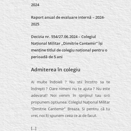
2024
Raport anual de evaluare internă –
2024-
2025
Decizia nr. 554/27.06.2024 – Colegiul
Național Militar „Dimitrie Cantemir” își
menține titlul de colegiu național pentru o
perioadă de 5 ani
Admiterea în colegiu
Ai multe îndoieli ? Nu stii încotro sa te
îndrepti ? Oare nimeni nu te ajuta ? Nu este
adevarat! Noi venim în sprijinul tau si-ti
propunem optiunea: Colegiul Naţional Militar
“Dimitrie Cantemir” Breaza. Si pentru că tu
vrei, noi îti spunem ceea ce ai de facut.
[…]