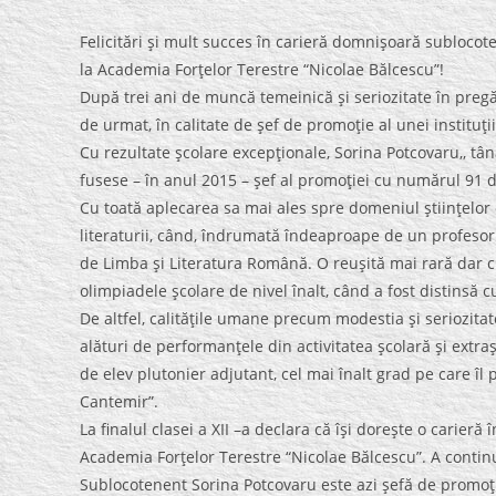
Felicitări şi mult succes în carieră domnişoară sublocot
la Academia Forţelor Terestre “Nicolae Bălcescu”!
După trei ani de muncă temeinică şi seriozitate în preg
de urmat, în calitate de şef de promoţie al unei instituţi
Cu rezultate şcolare excepţionale, Sorina Potcovaru,, tâ
fusese – în anul 2015 – şef al promoţiei cu numărul 91 d
Cu toată aplecarea sa mai ales spre domeniul ştiinţelor
literaturii, când, îndrumată îndeaproape de un profesor 
de Limba şi Literatura Română. O reuşită mai rară dar cu
olimpiadele şcolare de nivel înalt, când a fost distinsă
De altfel, calităţile umane precum modestia şi seriozita
alături de performanţele din activitatea şcolară şi extra
de elev plutonier adjutant, cel mai înalt grad pe care îl 
Cantemir”.
La finalul clasei a XII –a declara că îşi doreşte o carie
Academia Forţelor Terestre “Nicolae Bălcescu”. A continu
Sublocotenent Sorina Potcovaru este azi şefă de promoţi