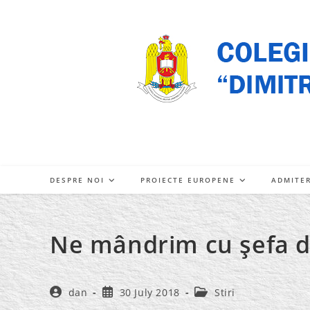
Skip
to
content
DESPRE NOI
PROIECTE EUROPENE
ADMITE
Ne mândrim cu şefa d
Post
Post
Post
dan
30 July 2018
Stiri
author:
published:
category: