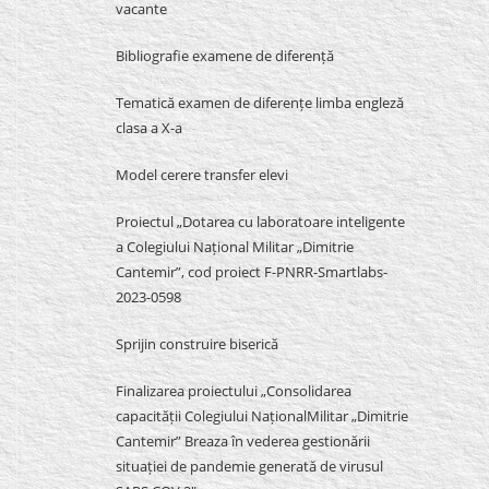
vacante
Bibliografie examene de diferență
Tematică examen de diferențe limba engleză
clasa a X-a
Model cerere transfer elevi
Proiectul „Dotarea cu laboratoare inteligente
a Colegiului Național Militar „Dimitrie
Cantemir”, cod proiect F-PNRR-Smartlabs-
2023-0598
Sprijin construire biserică
Finalizarea proiectului „Consolidarea
capacității Colegiului NaționalMilitar „Dimitrie
Cantemir” Breaza în vederea gestionării
situației de pandemie generată de virusul