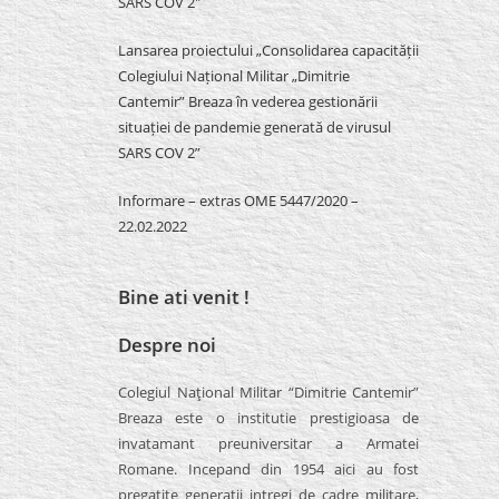
SARS COV 2″
Lansarea proiectului „Consolidarea capacității
Colegiului Național Militar „Dimitrie
Cantemir” Breaza în vederea gestionării
situației de pandemie generată de virusul
SARS COV 2”
Informare – extras OME 5447/2020 –
22.02.2022
Bine ati venit !
Despre noi
Colegiul Naţional Militar “Dimitrie Cantemir”
Breaza este o institutie prestigioasa de
invatamant preuniversitar a Armatei
Romane. Incepand din 1954 aici au fost
pregatite generatii intregi de cadre militare,