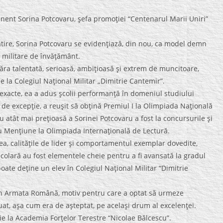
enent Sorina Potcovaru, şefa promoţiei “Centenarul Marii Uniri”
ătire, Sorina Potcovaru se evidenţiază, din nou, ca model demn
i militare de învăţământ.
năra talentată, serioasă, ambiţioasă şi extrem de muncitoare,
e la Colegiul Naţional Militar „Dimitrie Cantemir”.
 exacte, ea a adus şcolii performanţă în domeniul studiului
de excepţie, a reuşit să obţină Premiul I la Olimpiada Naţională
 atât mai preţioasă a Sorinei Potcovaru a fost la concursurile şi
 cu Menţiune la Olimpiada Internaţională de Lectură.
tea, calităţile de lider şi comportamentul exemplar dovedite,
şcolară au fost elementele cheie pentru a fi avansată la gradul
poate deţine un elev în Colegiul Naţional Militar “Dimitrie
ră în Armata Română, motiv pentru care a optat să urmeze
at, aşa cum era de aşteptat, pe acelaşi drum al excelenţei.
e la Academia Forţelor Terestre “Nicolae Bălcescu”.