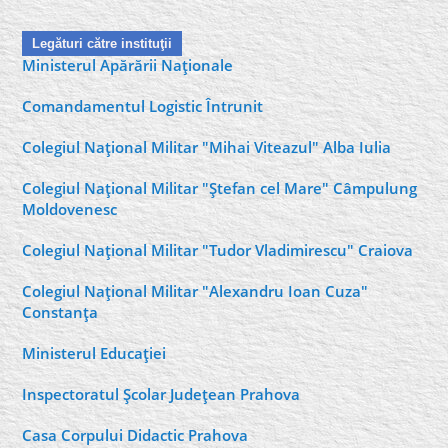
Legături către instituţii
Ministerul Apărării Naţionale
Comandamentul Logistic Întrunit
Colegiul Naţional Militar "Mihai Viteazul" Alba Iulia
Colegiul Naţional Militar "Ştefan cel Mare" Câmpulung
Moldovenesc
Colegiul Naţional Militar "Tudor Vladimirescu" Craiova
Colegiul Naţional Militar "Alexandru Ioan Cuza"
Constanţa
Ministerul Educaţiei
Inspectoratul Şcolar Judeţean Prahova
Casa Corpului Didactic Prahova