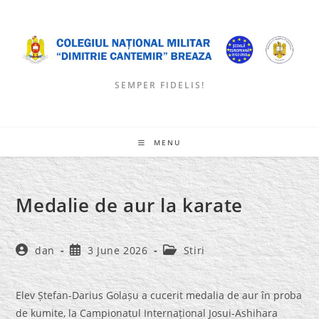
Skip
to
content
SEMPER FIDELIS!
MENU
Medalie de aur la karate
Post
Post
Post
dan
3 June 2026
Stiri
author:
published:
category:
Elev Ștefan-Darius Golașu a cucerit medalia de aur în proba
de kumite, la Campionatul Internațional Josui-Ashihara