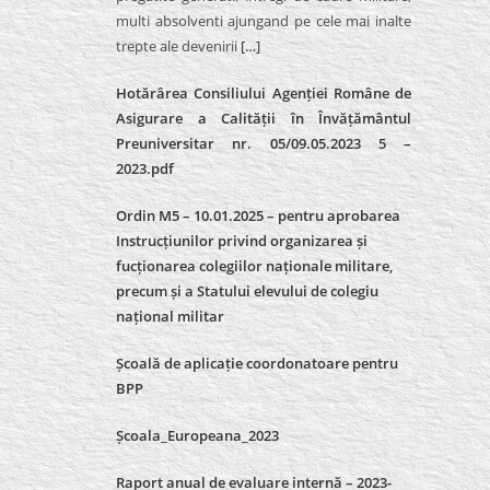
multi absolventi ajungand pe cele mai inalte
trepte ale devenirii
[…]
Hotărârea Consiliului Agenției Române de
Asigurare a Calității în Învățământul
Preuniversitar nr. 05/09.05.2023 5 –
2023.pdf
Ordin M5 – 10.01.2025 – pentru aprobarea
Instrucțiunilor privind organizarea și
fucționarea colegiilor naționale militare,
precum și a Statului elevului de colegiu
național militar
Școală de aplicație coordonatoare pentru
BPP
Școala_Europeana_2023
Raport anual de evaluare internă – 2023-