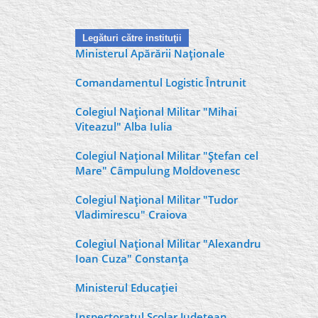
Legături către instituţii
Ministerul Apărării Naţionale
Comandamentul Logistic Întrunit
Colegiul Naţional Militar "Mihai
Viteazul" Alba Iulia
Colegiul Naţional Militar "Ştefan cel
Mare" Câmpulung Moldovenesc
Colegiul Naţional Militar "Tudor
Vladimirescu" Craiova
Colegiul Naţional Militar "Alexandru
Ioan Cuza" Constanţa
Ministerul Educaţiei
Inspectoratul Şcolar Judeţean