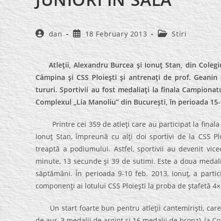
Post
Post
Post
dan
18 February 2013
Stiri
author:
published:
category:
Atleţii, Alexandru Burcea şi Ionuţ Stan, din Colegiul 
Câmpina şi CSS Ploieşti şi antrenaţi de prof. Geanin
tururi. Sportivii au fost medaliaţi la finala Campionat
Complexul „Lia Manoliu” din Bucureşti, în perioada 15-
Printre cei 359 de atleţi care au participat la finala N
Ionuţ Stan, împreună cu alţi doi sportivi de la CSS P
treaptă a podiumului. Astfel, sportivii au devenit vic
minute, 13 secunde şi 39 de sutimi. Este a doua medali
săptămâni. În perioada 9-10 feb. 2013, Ionuţ, a part
componenţi ai lotului CSS Ploieşti la proba de ştafetă 4×2
Un start foarte bun pentru atleţii cantemirişti, care 
de aur, 3 medalii de argint şi 16 medalii de bronz), la Co