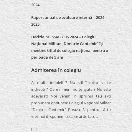
2024
Raport anual de evaluare internă –
2024-
2025
Decizia nr. 554/27.06.2024 – Colegiul
Național Militar „Dimitrie Cantemir” își
menține titlul de colegiu național pentru o
perioadă de 5 ani
Admiterea în colegiu
Ai multe îndoieli ? Nu stii încotro sa te
îndrepti ? Oare nimeni nu te ajuta ? Nu este
adevarat! Noi venim în sprijinul tau si-ti
propunem optiunea: Colegiul Naţional Militar
“Dimitrie Cantemir” Breaza. Si pentru că tu
vrei, noi îti spunem ceea ce ai de facut.
[…]