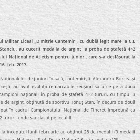
Militar Liceal „Dimitrie Cantemir”, cu dublă legitimare la C.I.
 Stanciu, au cucerit medalia de argint la proba de ştafetă 4×2
ului Naţional de Atletism pentru juniori, care s-a desfăşurat la
16. feb. 2013.
aţionalelor de juniori în sală, cantemiriştii Alexandru Burcea şi
loieşti, au avut evoluţii remarcabile reuşind să urce pe a doua
ecampioni naţionali în proba de ştafetă 4×2 tururi, cu timpul 3
e de argint, obţinută de sportivul Ionuţ Stan, în decurs de două
icipat în cadrul Campionatului Naţional de Tineret împreună cu
 tururi, unde s-a clasat pe locul II.
la începutul lunii februarie au obţinut 28 de medalii (9 medalii
ncursul Naţional „Prof. Dorin Melinte” Bacău, ediţia a VIII – a.