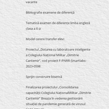
vacante
Bibliografie examene de diferență
Tematică examen de diferențe limba engleză
clasa a X-a
Model cerere transfer elevi
Proiectul „Dotarea cu laboratoare inteligente
a Colegiului Național Militar „Dimitrie
Cantemir”, cod proiect F-PNRR-Smartlabs-
2023-0598
Sprijin construire biserică
Finalizarea proiectului „Consolidarea
capacității Colegiului NaționalMilitar „Dimitrie
Cantemir” Breaza în vederea gestionării
situației de pandemie generată de virusul