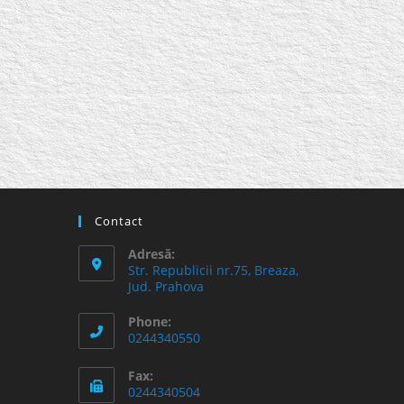
Contact
Adresă:
Str. Republicii nr.75, Breaza,
Jud. Prahova
Phone:
0244340550
Fax:
0244340504