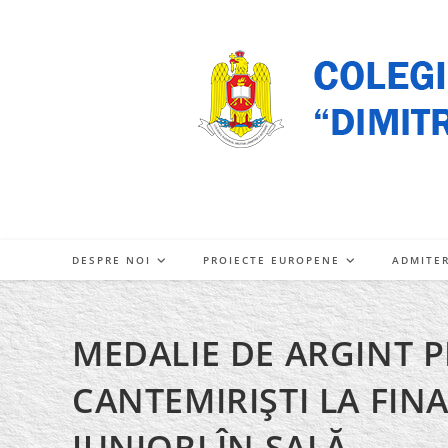
Skip
to
content
DESPRE NOI
PROIECTE EUROPENE
ADMITE
MEDALIE DE ARGINT P
CANTEMIRIŞTI LA FIN
JUNIORI ÎN SALĂ