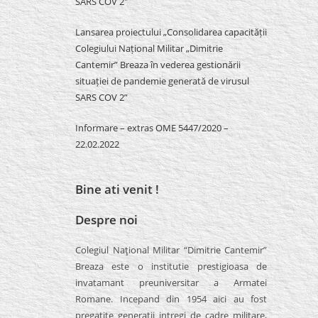
SARS COV 2″
Lansarea proiectului „Consolidarea capacității
Colegiului Național Militar „Dimitrie
Cantemir” Breaza în vederea gestionării
situației de pandemie generată de virusul
SARS COV 2”
Informare – extras OME 5447/2020 –
22.02.2022
Bine ati venit !
Despre noi
Colegiul Naţional Militar “Dimitrie Cantemir”
Breaza este o institutie prestigioasa de
invatamant preuniversitar a Armatei
Romane. Incepand din 1954 aici au fost
pregatite generatii intregi de cadre militare,