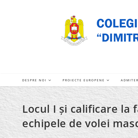
Skip
to
content
DESPRE NOI
PROIECTE EUROPENE
ADMITE
Locul I și calificare l
echipele de volei masc