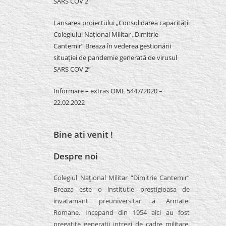
SARS COV 2″
Lansarea proiectului „Consolidarea capacității
Colegiului Național Militar „Dimitrie
Cantemir” Breaza în vederea gestionării
situației de pandemie generată de virusul
SARS COV 2”
Informare – extras OME 5447/2020 –
22.02.2022
Bine ati venit !
Despre noi
Colegiul Naţional Militar “Dimitrie Cantemir”
Breaza este o institutie prestigioasa de
invatamant preuniversitar a Armatei
Romane. Incepand din 1954 aici au fost
pregatite generatii intregi de cadre militare,