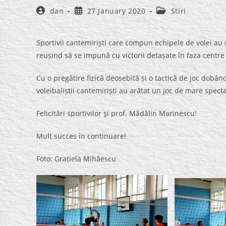
Post
Post
Post
dan
27 January 2020
Stiri
author:
published:
category:
Sportivii cantemiriști care compun echipele de volei au 
reușind să se impună cu victorii detașate în faza centre 
Cu o pregătire fizică deosebită și o tactică de joc dobând
voleibaliștii cantemiriști au arătat un joc de mare specta
Felicitări sportivilor şi prof. Mădălin Marinescu!
Mult succes în continuare!
Foto: Grațiela Mihăescu