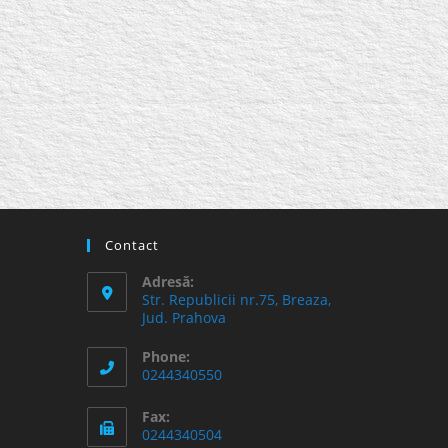
Contact
Adresă:
Str. Republicii nr.75, Breaza,
Jud. Prahova
Phone:
0244340550
Fax:
0244340504