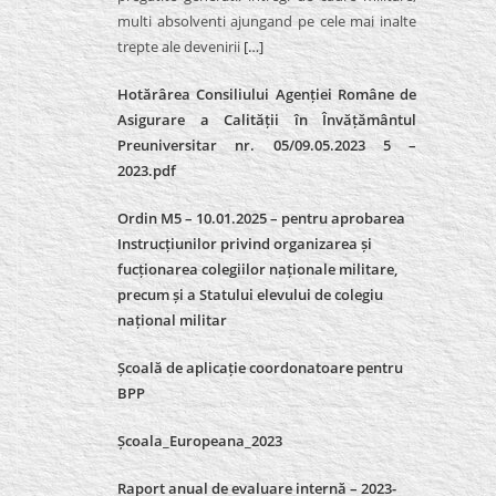
multi absolventi ajungand pe cele mai inalte
trepte ale devenirii
[…]
Hotărârea Consiliului Agenției Române de
Asigurare a Calității în Învățământul
Preuniversitar nr. 05/09.05.2023 5 –
2023.pdf
Ordin M5 – 10.01.2025 – pentru aprobarea
Instrucțiunilor privind organizarea și
fucționarea colegiilor naționale militare,
precum și a Statului elevului de colegiu
național militar
Școală de aplicație coordonatoare pentru
BPP
Școala_Europeana_2023
Raport anual de evaluare internă – 2023-