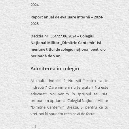
2024
Raport anual de evaluare internă –
2024-
2025
Decizia nr. 554/27.06.2024 – Colegiul
Național Militar „Dimitrie Cantemir” își
menține titlul de colegiu național pentru o
perioadă de 5 ani
Admiterea în colegiu
Ai multe îndoieli ? Nu stii încotro sa te
îndrepti ? Oare nimeni nu te ajuta ? Nu este
adevarat! Noi venim în sprijinul tau si-ti
propunem optiunea: Colegiul Naţional Militar
“Dimitrie Cantemir” Breaza. Si pentru că tu
vrei, noi îti spunem ceea ce ai de facut.
[…]