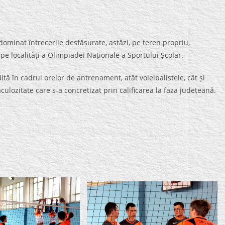
dominat întrecerile desfășurate, astăzi, pe teren propriu,
pe localități a Olimpiadei Naționale a Sportului Școlar.
ită în cadrul orelor de antrenament, atât voleibalistele, cât și
culozitate care s-a concretizat prin calificarea la faza județeană.