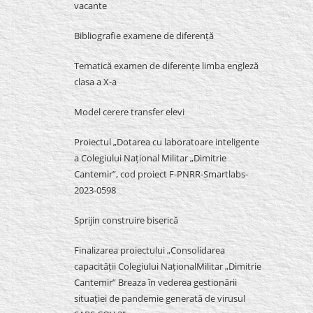
vacante
Bibliografie examene de diferență
Tematică examen de diferențe limba engleză
clasa a X-a
Model cerere transfer elevi
Proiectul „Dotarea cu laboratoare inteligente
a Colegiului Național Militar „Dimitrie
Cantemir”, cod proiect F-PNRR-Smartlabs-
2023-0598
Sprijin construire biserică
Finalizarea proiectului „Consolidarea
capacității Colegiului NaționalMilitar „Dimitrie
Cantemir” Breaza în vederea gestionării
situației de pandemie generată de virusul