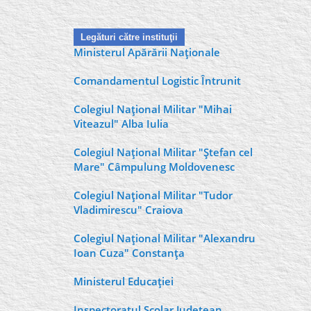
Legături către instituţii
Ministerul Apărării Naţionale
Comandamentul Logistic Întrunit
Colegiul Naţional Militar "Mihai
Viteazul" Alba Iulia
Colegiul Naţional Militar "Ştefan cel
Mare" Câmpulung Moldovenesc
Colegiul Naţional Militar "Tudor
Vladimirescu" Craiova
Colegiul Naţional Militar "Alexandru
Ioan Cuza" Constanţa
Ministerul Educaţiei
Inspectoratul Şcolar Judeţean