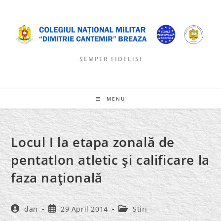
Skip
to
content
SEMPER FIDELIS!
MENU
Locul I la etapa zonală de
pentatlon atletic şi calificare la
faza naţională
Post
Post
Post
dan
29 April 2014
Stiri
author:
published:
category: