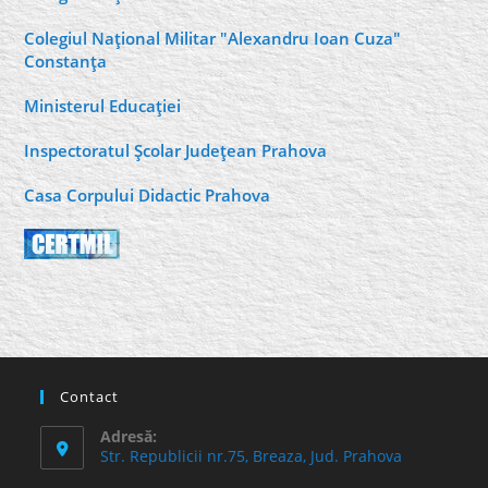
Colegiul Naţional Militar "Alexandru Ioan Cuza"
Constanţa
Ministerul Educaţiei
Inspectoratul Şcolar Judeţean Prahova
Casa Corpului Didactic Prahova
Contact
Adresă:
Str. Republicii nr.75, Breaza, Jud. Prahova