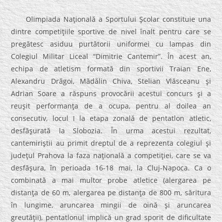
Olimpiada Naţională a Sportului Şcolar constituie una
dintre competiţiile sportive de nivel înalt pentru care se
pregătesc asiduu purtătorii uniformei cu lampas din
Colegiul Militar Liceal “Dimitrie Cantemir”. În acest an,
echipa de atletism formată din sportivii Traian Ene,
Alexandru Drăgoi, Mădălin Chiva, Stelian Vlăsceanu şi
Adrian Soare a răspuns provocării acestui concurs şi a
reuşit performanţa de a ocupa, pentru al doilea an
consecutiv, locul I la etapa zonală de pentatlon atletic,
desfăşurată la Slobozia. În urma acestui rezultat,
cantemiriştii au primit dreptul de a reprezenta colegiul şi
judeţul Prahova la faza naţională a competiţiei, care se va
desfăşura, în perioada 16-18 mai, la Cluj-Napoca. Ca o
combinată a mai multor probe atletice (alergarea pe
distanţa de 60 m, alergarea pe distanţa de 800 m, săritura
în lungime, aruncarea mingii de oină şi aruncarea
greutăţii), pentatlonul implică un grad sporit de dificultate