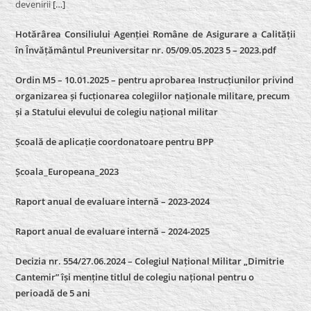
devenirii
[…]
Hotărârea Consiliului Agenției Române de Asigurare a Calității
în Învățământul Preuniversitar nr. 05/09.05.2023 5 – 2023.pdf
Ordin M5 – 10.01.2025 – pentru aprobarea Instrucțiunilor privind
organizarea și fucționarea colegiilor naționale militare, precum
și a Statului elevului de colegiu național militar
Școală de aplicație coordonatoare pentru BPP
Școala_Europeana_2023
Raport anual de evaluare internă – 2023-2024
Raport anual de evaluare internă –
2024-2025
Decizia nr. 554/27.06.2024 – Colegiul Național Militar „Dimitrie
Cantemir” își menține titlul de colegiu național pentru o
perioadă de 5 ani