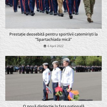
Prestație deosebită pentru sportivii catemiriști la
”Spartachiada mică”
6 April 2022
O nouă distincţie la faza naţională