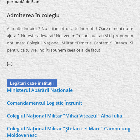
perioadă de 5 ani
Admiterea în colegiu
Ai multe îndoieli ? Nu stii încotro sa te îndrepti ? Oare nimeni nu te
ajuta ? Nu este adevarat! Noi venim în sprijinul tau si-ti propunem
optiunea: Colegiul Naţional Militar “Dimitrie Cantemir” Breaza. Si
pentru că tu vrei, noi îti spunem ceea ce ai de facut.
[…]
Legături către instituţii
Ministerul Apărării Naţionale
Comandamentul Logistic Întrunit
Colegiul Naţional Militar "Mihai Viteazul" Alba Iulia
Colegiul Naţional Militar "Ştefan cel Mare" Câmpulung
Moldovenesc