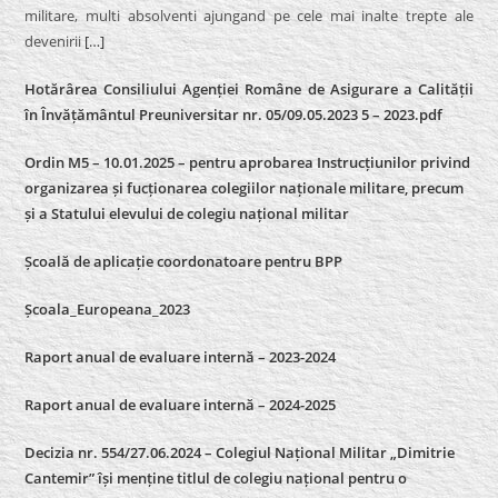
militare, multi absolventi ajungand pe cele mai inalte trepte ale
devenirii
[…]
Hotărârea Consiliului Agenției Române de Asigurare a Calității
în Învățământul Preuniversitar nr. 05/09.05.2023 5 – 2023.pdf
Ordin M5 – 10.01.2025 – pentru aprobarea Instrucțiunilor privind
organizarea și fucționarea colegiilor naționale militare, precum
și a Statului elevului de colegiu național militar
Școală de aplicație coordonatoare pentru BPP
Școala_Europeana_2023
Raport anual de evaluare internă – 2023-2024
Raport anual de evaluare internă –
2024-2025
Decizia nr. 554/27.06.2024 – Colegiul Național Militar „Dimitrie
Cantemir” își menține titlul de colegiu național pentru o