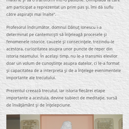
am participat a reprezentat un prim pas şi, îmi dă suflu
către aspiraţii mai înalte”.
Profesorul îndrumător, domnul Dănuţ Ionescu i-a
determinat pe cantemirişti să înţeleagă procesele şi
fenomenele istorice, cauzele şi consecinţele, trezindu-le
acestora, curiozitatea asupra unor puncte de reper din
istoria neamului. În acelaşi timp, nu le-a transmis elevilor
doar un volum de cunoştinţe asupra datelor, ci le-a format
şi capacitatea de a interpreta şi de a înţelege evenimentele
importante ale trecutului.
Prezentul creează trecutul, iar istoria fiecărei etape
importante a acestuia, devine subiect de meditaţie, sursă
de învăţământ şi de înţelepciune.