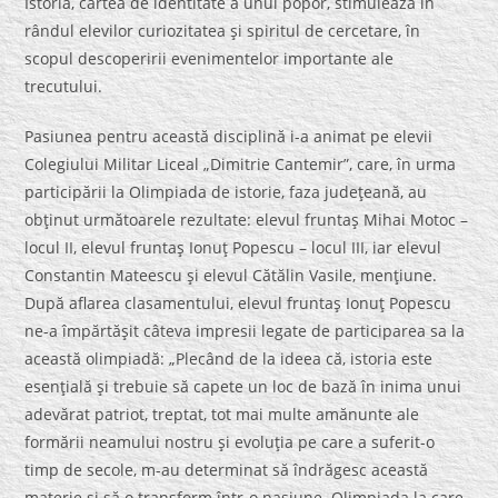
Istoria, cartea de identitate a unui popor, stimulează în
rândul elevilor curiozitatea şi spiritul de cercetare, în
scopul descoperirii evenimentelor importante ale
trecutului.
Pasiunea pentru această disciplină i-a animat pe elevii
Colegiului Militar Liceal „Dimitrie Cantemir”, care, în urma
participării la Olimpiada de istorie, faza judeţeană, au
obţinut următoarele rezultate: elevul fruntaş Mihai Motoc –
locul II, elevul fruntaş Ionuţ Popescu – locul III, iar elevul
Constantin Mateescu şi elevul Cătălin Vasile, menţiune.
După aflarea clasamentului, elevul fruntaş Ionuţ Popescu
ne-a împărtăşit câteva impresii legate de participarea sa la
această olimpiadă: „Plecând de la ideea că, istoria este
esenţială şi trebuie să capete un loc de bază în inima unui
adevărat patriot, treptat, tot mai multe amănunte ale
formării neamului nostru şi evoluţia pe care a suferit-o
timp de secole, m-au determinat să îndrăgesc această
materie şi să o transform într-o pasiune. Olimpiada la care