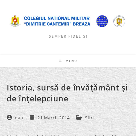
Skip
to
content
SEMPER FIDELIS!
MENU
Istoria, sursă de învăţământ şi
de înţelepciune
Post
Post
Post
dan
21 March 2014
Stiri
author:
published:
category: