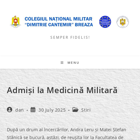
Skip
to
content
SEMPER FIDELIS!
MENU
Admiși la Medicină Militară
Post
Post
Post
dan
30 July 2025
Stiri
author:
published:
category:
După un drum al încercărilor, Andra Leru și Matei Ștefan
Stănică se bucură, astăzi, de reușita lor la Facultatea de