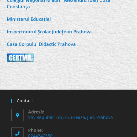
Constanţa
Ministerul Educaţiei
Inspectoratul Şcolar Judeţean Prahova
Casa Corpului Didactic Prahova
Contact
Adresă:
Str. Republicii nr.75, Breaza, Jud. Prahova
Phone:
0244340550