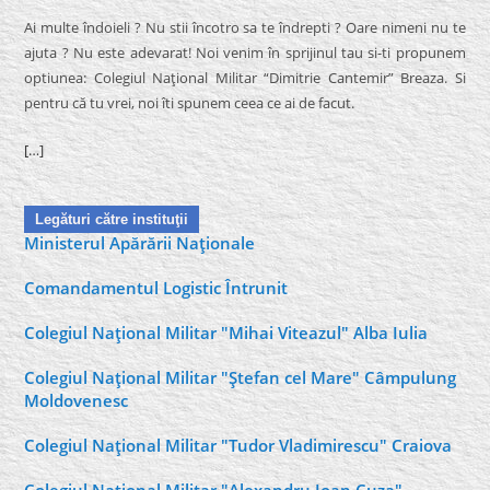
Ai multe îndoieli ? Nu stii încotro sa te îndrepti ? Oare nimeni nu te
ajuta ? Nu este adevarat! Noi venim în sprijinul tau si-ti propunem
optiunea: Colegiul Naţional Militar “Dimitrie Cantemir” Breaza. Si
pentru că tu vrei, noi îti spunem ceea ce ai de facut.
[…]
Legături către instituţii
Ministerul Apărării Naţionale
Comandamentul Logistic Întrunit
Colegiul Naţional Militar "Mihai Viteazul" Alba Iulia
Colegiul Naţional Militar "Ştefan cel Mare" Câmpulung
Moldovenesc
Colegiul Naţional Militar "Tudor Vladimirescu" Craiova
Colegiul Naţional Militar "Alexandru Ioan Cuza"