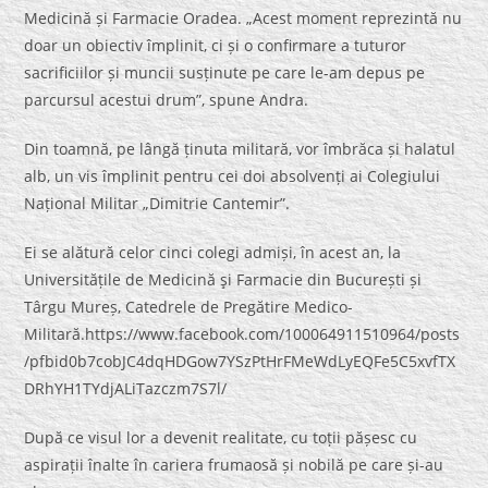
Medicină și Farmacie Oradea. „Acest moment reprezintă nu
doar un obiectiv împlinit, ci și o confirmare a tuturor
sacrificiilor și muncii susținute pe care le-am depus pe
parcursul acestui drum”, spune Andra.
Din toamnă, pe lângă ținuta militară, vor îmbrăca și halatul
alb, un vis împlinit pentru cei doi absolvenți ai Colegiului
Național Militar „Dimitrie Cantemir”.
Ei se alătură celor cinci colegi admiși, în acest an, la
Universitățile de Medicină şi Farmacie din București și
Târgu Mureș, Catedrele de Pregătire Medico-
Militară.https://www.facebook.com/100064911510964/posts
/pfbid0b7cobJC4dqHDGow7YSzPtHrFMeWdLyEQFe5C5xvfTX
DRhYH1TYdjALiTazczm7S7l/
După ce visul lor a devenit realitate, cu toții pășesc cu
aspirații înalte în cariera frumaosă și nobilă pe care și-au