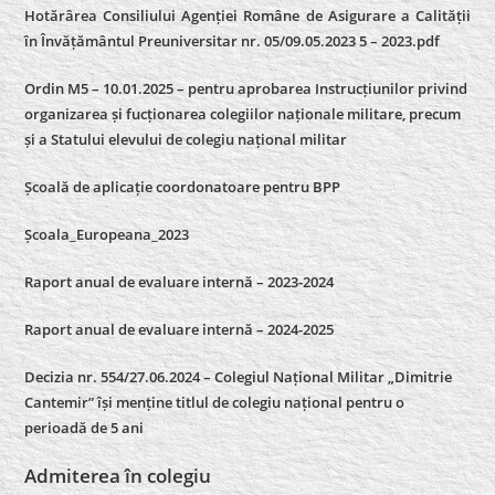
Hotărârea Consiliului Agenției Române de Asigurare a Calității
în Învățământul Preuniversitar nr. 05/09.05.2023 5 – 2023.pdf
Ordin M5 – 10.01.2025 – pentru aprobarea Instrucțiunilor privind
organizarea și fucționarea colegiilor naționale militare, precum
și a Statului elevului de colegiu național militar
Școală de aplicație coordonatoare pentru BPP
Școala_Europeana_2023
Raport anual de evaluare internă – 2023-2024
Raport anual de evaluare internă –
2024-2025
Decizia nr. 554/27.06.2024 – Colegiul Național Militar „Dimitrie
Cantemir” își menține titlul de colegiu național pentru o
perioadă de 5 ani
Admiterea în colegiu