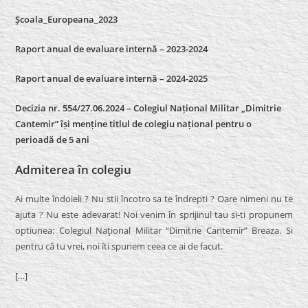
Școala_Europeana_2023
Raport anual de evaluare internă – 2023-2024
Raport anual de evaluare internă –
2024-2025
Decizia nr. 554/27.06.2024 – Colegiul Național Militar „Dimitrie
Cantemir” își menține titlul de colegiu național pentru o
perioadă de 5 ani
Admiterea în colegiu
Ai multe îndoieli ? Nu stii încotro sa te îndrepti ? Oare nimeni nu te
ajuta ? Nu este adevarat! Noi venim în sprijinul tau si-ti propunem
optiunea: Colegiul Naţional Militar “Dimitrie Cantemir” Breaza. Si
pentru că tu vrei, noi îti spunem ceea ce ai de facut.
[…]