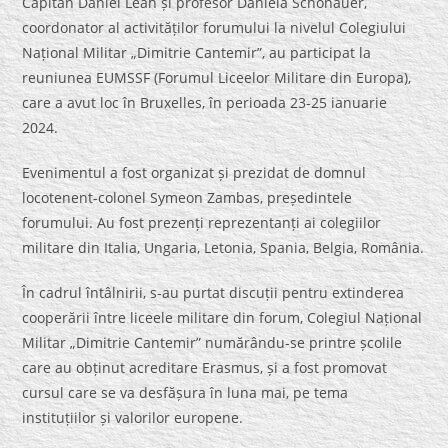
Căpitan Daniel Leah și profesor Daniela Schonauer,
coordonator al activităților forumului la nivelul Colegiului
Național Militar „Dimitrie Cantemir”, au participat la
reuniunea EUMSSF (Forumul Liceelor Militare din Europa),
care a avut loc în Bruxelles, în perioada 23-25 ianuarie
2024.
Evenimentul a fost organizat și prezidat de domnul
locotenent-colonel Symeon Zambas, președintele
forumului. Au fost prezenți reprezentanți ai colegiilor
militare din Italia, Ungaria, Letonia, Spania, Belgia, România.
În cadrul întâlnirii, s-au purtat discuții pentru extinderea
cooperării între liceele militare din forum, Colegiul Național
Militar „Dimitrie Cantemir” numărându-se printre școlile
care au obținut acreditare Erasmus, și a fost promovat
cursul care se va desfășura în luna mai, pe tema
instituțiilor și valorilor europene.