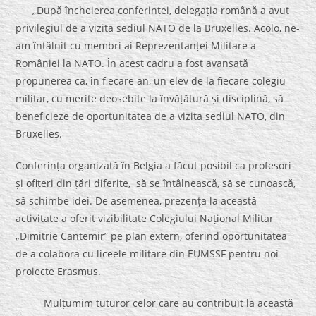
„După încheierea conferinței, delegația română a avut
privilegiul de a vizita sediul NATO de la Bruxelles. Acolo, ne-
am întâlnit cu membri ai Reprezentanței Militare a
României la NATO. În acest cadru a fost avansată
propunerea ca, în fiecare an, un elev de la fiecare colegiu
militar, cu merite deosebite la învățătură și disciplină, să
beneficieze de oportunitatea de a vizita sediul NATO, din
Bruxelles.
Conferința organizată în Belgia a făcut posibil ca profesori
și ofițeri din țări diferite, să se întâlnească, să se cunoască,
să schimbe idei. De asemenea, prezența la această
activitate a oferit vizibilitate Colegiului Național Militar
„Dimitrie Cantemir” pe plan extern, oferind oportunitatea
de a colabora cu liceele militare din EUMSSF pentru noi
proiecte Erasmus.
Mulțumim tuturor celor care au contribuit la această