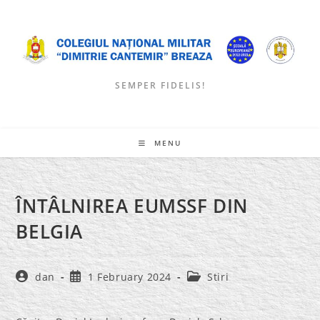
Skip
to
content
SEMPER FIDELIS!
MENU
ÎNTÂLNIREA EUMSSF DIN
BELGIA
Post
Post
Post
dan
1 February 2024
Stiri
author:
published:
category: