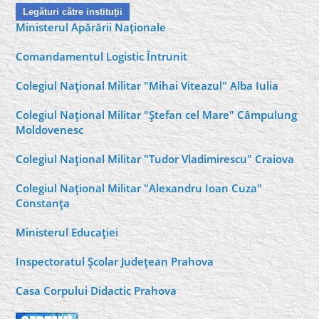
Legături către instituţii
Ministerul Apărării Naţionale
Comandamentul Logistic Întrunit
Colegiul Naţional Militar "Mihai Viteazul" Alba Iulia
Colegiul Naţional Militar "Ştefan cel Mare" Câmpulung
Moldovenesc
Colegiul Naţional Militar "Tudor Vladimirescu" Craiova
Colegiul Naţional Militar "Alexandru Ioan Cuza"
Constanţa
Ministerul Educaţiei
Inspectoratul Şcolar Judeţean Prahova
Casa Corpului Didactic Prahova