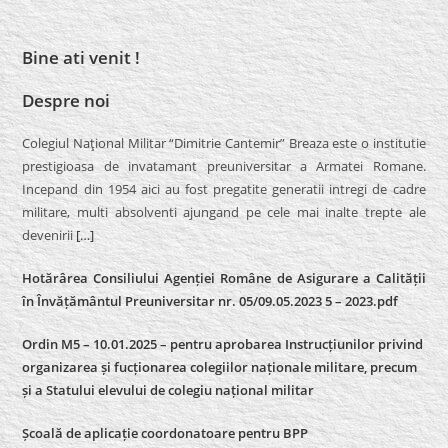
Bine ati venit !
Despre noi
Colegiul Naţional Militar “Dimitrie Cantemir” Breaza este o institutie
prestigioasa de invatamant preuniversitar a Armatei Romane.
Incepand din 1954 aici au fost pregatite generatii intregi de cadre
militare, multi absolventi ajungand pe cele mai inalte trepte ale
devenirii
[…]
Hotărârea Consiliului Agenției Române de Asigurare a Calității
în Învățământul Preuniversitar nr. 05/09.05.2023 5 – 2023.pdf
Ordin M5 – 10.01.2025 – pentru aprobarea Instrucțiunilor privind
organizarea și fucționarea colegiilor naționale militare, precum
și a Statului elevului de colegiu național militar
Școală de aplicație coordonatoare pentru BPP