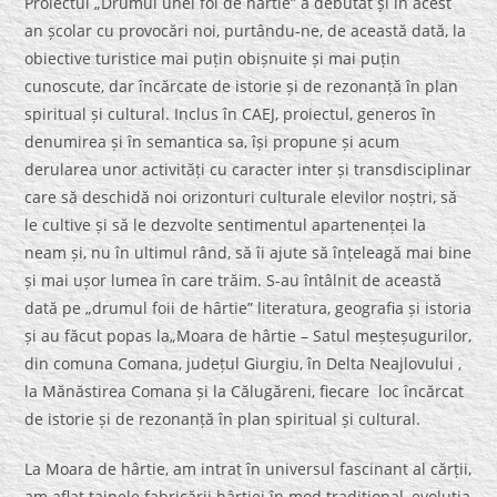
Proiectul „Drumul unei foi de hârtie” a debutat și în acest
an școlar cu provocări noi, purtându-ne, de această dată, la
obiective turistice mai puțin obișnuite și mai puțin
cunoscute, dar încărcate de istorie și de rezonanță în plan
spiritual și cultural. Inclus în CAEJ, proiectul, generos în
denumirea și în semantica sa, își propune și acum
derularea unor activități cu caracter inter și transdisciplinar
care să deschidă noi orizonturi culturale elevilor noștri, să
le cultive și să le dezvolte sentimentul apartenenței la
neam și, nu în ultimul rând, să îi ajute să înțeleagă mai bine
și mai ușor lumea în care trăim. S-au întâlnit de această
dată pe „drumul foii de hârtie” literatura, geografia și istoria
și au făcut popas la„Moara de hârtie – Satul meșteșugurilor,
din comuna Comana, județul Giurgiu, în Delta Neajlovului ,
la Mănăstirea Comana și la Călugăreni, fiecare loc încărcat
de istorie și de rezonanță în plan spiritual și cultural.
La Moara de hârtie, am intrat în universul fascinant al cărții,
am aflat tainele fabricării hârtiei în mod tradițional, evoluția