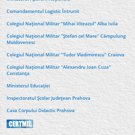
Comandamentul Logistic Întrunit
Colegiul Naţional Militar "Mihai Viteazul" Alba Iulia
Colegiul Naţional Militar "Ştefan cel Mare" Câmpulung
Moldovenesc
Colegiul Naţional Militar "Tudor Vladimirescu" Craiova
Colegiul Naţional Militar "Alexandru Ioan Cuza"
Constanţa
Ministerul Educaţiei
Inspectoratul Şcolar Judeţean Prahova
Casa Corpului Didactic Prahova