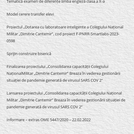
Tematică examen de diferențe limba engleză clasa a X-a
Model cerere transfer elevi
Proiectul „Dotarea cu laboratoare inteligente a Colegiului Național
Militar „Dimitrie Cantemir”, cod proiect F-PNRR-Smartlabs-2023-
0598
Sprijin construire biserică
Finalizarea proiectului „Consolidarea capacității Colegiului
NaționalMilitar „Dimitrie Cantemir” Breaza în vederea gestionării
situației de pandemie generată de virusul SARS COV 2″
Lansarea proiectului „Consolidarea capacității Colegiului Național
Militar „Dimitrie Cantemir” Breaza în vederea gestionării situației de
pandemie generată de virusul SARS COV 2”
Informare – extras OME 5447/2020 – 22.02.2022