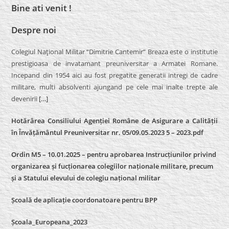
Bine ati venit !
Despre noi
Colegiul Naţional Militar “Dimitrie Cantemir” Breaza este o institutie
prestigioasa de invatamant preuniversitar a Armatei Romane.
Incepand din 1954 aici au fost pregatite generatii intregi de cadre
militare, multi absolventi ajungand pe cele mai inalte trepte ale
devenirii
[…]
Hotărârea Consiliului Agenției Române de Asigurare a Calității
în Învățământul Preuniversitar nr. 05/09.05.2023 5 – 2023.pdf
Ordin M5 – 10.01.2025 – pentru aprobarea Instrucțiunilor privind
organizarea și fucționarea colegiilor naționale militare, precum
și a Statului elevului de colegiu național militar
Școală de aplicație coordonatoare pentru BPP
Școala_Europeana_2023