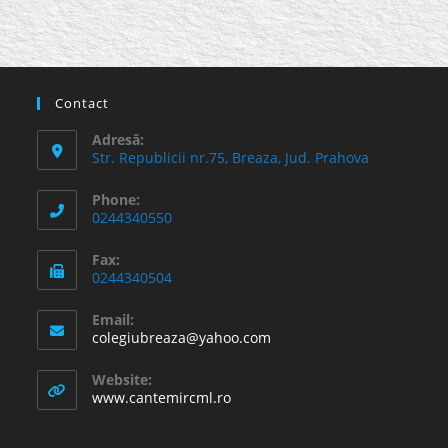
Contact
Adresă:
Str. Republicii nr.75, Breaza, Jud. Prahova
Phone:
0244340550
Fax:
0244340504
Email:
Opens
colegiubreaza@yahoo.com
in
your
Website:
application
www.cantemircml.ro