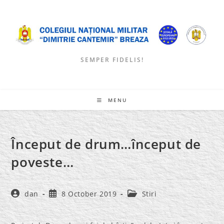
Skip
to
content
SEMPER FIDELIS!
MENU
Început de drum…început de
poveste…
Post
Post
Post
dan
8 October 2019
Stiri
author:
published:
category: