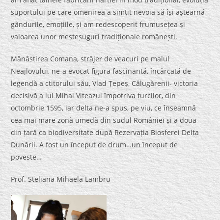
suportului pe care omenirea a simțit nevoia să își aștearnă
gândurile, emoțiile, și am redescoperit frumusețea și
valoarea unor meșteșuguri tradiționale românești.
Mănăstirea Comana, străjer de veacuri pe malul
Neajlovului, ne-a evocat figura fascinantă, încărcată de
legendă a ctitorului său, Vlad Țepeș, Călugărenii- victoria
decisivă a lui Mihai Viteazul împotriva turcilor, din
octombrie 1595, iar delta ne-a spus, pe viu, ce înseamnă
cea mai mare zonă umedă din sudul României și a doua
din țară ca biodiversitate după Rezervația Biosferei Delta
Dunării. A fost un început de drum…un început de
poveste…
Prof. Steliana Mihaela Lambru