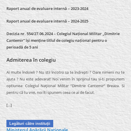
Raport anual de evaluare internă – 2023-2024
Raport anual de evaluare internă –
2024-2025
Decizia nr. 554/27.06.2024 – Colegiul Național Militar „Dimitrie
Cantemir” își menține titlul de colegiu național pentru o
perioadă de 5 ani
Admiterea în colegiu
Ai multe îndoieli ? Nu stii încotro sa te îndrepti ? Oare nimeni nu te
ajuta ? Nu este adevarat! Noi venim în sprijinul tau si-ti propunem
optiunea: Colegiul Naţional Militar “Dimitrie Cantemir” Breaza. Si
pentru că tu vrei, noi îti spunem ceea ce ai de facut.
[…]
Legături către instituţii
Ministerul Apărării Naţionale