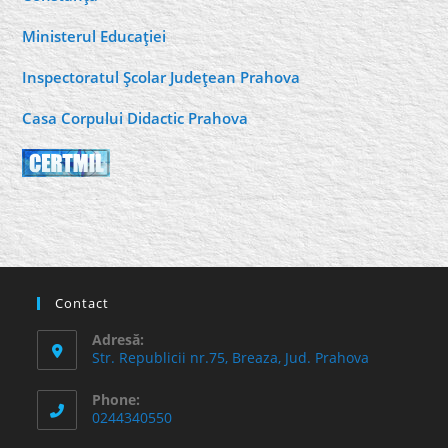
Ministerul Educaţiei
Inspectoratul Şcolar Judeţean Prahova
Casa Corpului Didactic Prahova
Contact
Adresă:
Str. Republicii nr.75, Breaza, Jud. Prahova
Phone:
0244340550