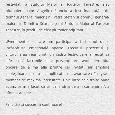
festivităţi a Statului Major al Forţelor Terestre, elev
plutonier major Angelica Stanciu a fost înaintată de
domnul general maior ( r ) Petre Ştefan şi domnul general-
maior dr. Dumitru Scarlat, şeful Statului Major al Forţelor
Terestre, în gradul de elev plutonier adjutant.
„Evenimentul la care am participat a fost unul de o
încărcătură emoţională aparte. Trecutul, prezentul şi
viitorul s-au reunit într-un cadru festiv, care a reuşit să
stârnească lacrimile celor prezenţi. Am avut deosebita
onoare de a mă afla printre cei invitaţi, iar emoţiile
copleşitoare au fost amplificate de avansarea în grad,
moment de maximă intensitate, unic între cele trăite până
acum, ce m-a făcut să simt mândria de a fi cantemirist”, a
afirmat Angelica.
Felicitări şi succes în continuare!