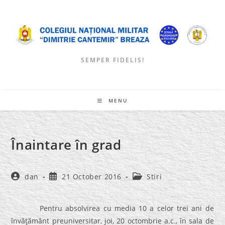
Skip
to
content
SEMPER FIDELIS!
MENU
Înaintare în grad
Post
Post
Post
dan
21 October 2016
Stiri
author:
published:
category:
Pentru absolvirea cu media 10 a celor trei ani de
învăţământ preuniversitar, joi, 20 octombrie a.c., în sala de