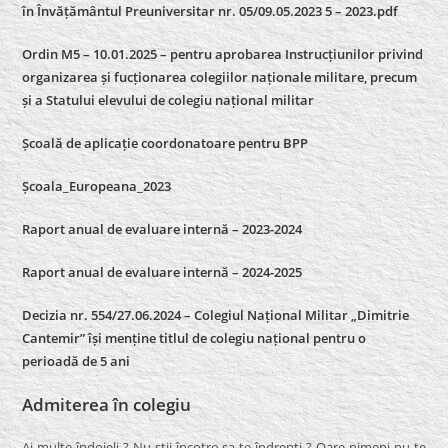
în Învățământul Preuniversitar nr. 05/09.05.2023 5 – 2023.pdf
Ordin M5 – 10.01.2025 – pentru aprobarea Instrucțiunilor privind
organizarea și fucționarea colegiilor naționale militare, precum
și a Statului elevului de colegiu național militar
Școală de aplicație coordonatoare pentru BPP
Școala_Europeana_2023
Raport anual de evaluare internă – 2023-2024
Raport anual de evaluare internă –
2024-2025
Decizia nr. 554/27.06.2024 – Colegiul Național Militar „Dimitrie
Cantemir” își menține titlul de colegiu național pentru o
perioadă de 5 ani
Admiterea în colegiu
Ai multe îndoieli ? Nu stii încotro sa te îndrepti ? Oare nimeni nu te