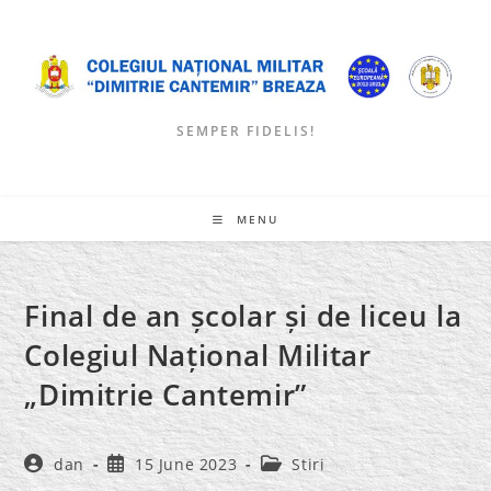
Skip
to
content
SEMPER FIDELIS!
MENU
Final de an școlar și de liceu la
Colegiul Național Militar
„Dimitrie Cantemir”
Post
Post
Post
dan
15 June 2023
Stiri
author:
published:
category: