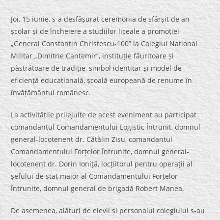
Joi, 15 iunie, s-a desfășurat ceremonia de sfârșit de an
școlar și de încheiere a studiilor liceale a promoției
„General Constantin Christescu-100” la Colegiul Național
Militar „Dimitrie Cantemir”, instituție făuritoare și
păstrătoare de tradiție, simbol identitar și model de
eficiență educațională, școală europeană de renume în
învățământul românesc.
La activitățile prilejuite de acest eveniment au participat
comandantul Comandamentului Logistic Întrunit, domnul
general-locotenent dr. Cătălin Zisu, comandantul
Comandamentului Forțelor Întrunite, domnul general-
locotenent dr. Dorin Ioniță, locțiitorul pentru operații al
șefului de stat major al Comandamentului Forțelor
Întrunite, domnul general de brigadă Robert Manea.
De asemenea, alături de elevii și personalul colegiului s-au