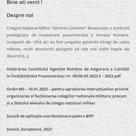
Bine ati venit !
Despre noi
Colegiul Naţional Militar “Dimitrie Cantemir” Breaza este o institutie
prestigioasa de invatamant preuniversitar a Armatei Romane.
Incepand din 1954 aici au fost pregatite generatii intregi de cadre
militare, multi absolventi ajungand pe cele mai inalte trepte ale
devenirii
[…]
Hotărârea Consiliului Agenției Române de Asigurare a Calității
în Învățământul Preuniversitar nr. 05/09.05.2023 5 – 2023.pdf
Ordin M5 – 10.01.2025 – pentru aprobarea Instrucțiunilor privind
organizarea și fucționarea colegiilor naționale militare, precum
și a Statului elevului de colegiu național militar
Școală de aplicație coordonatoare pentru BPP
Școala_Europeana_2023