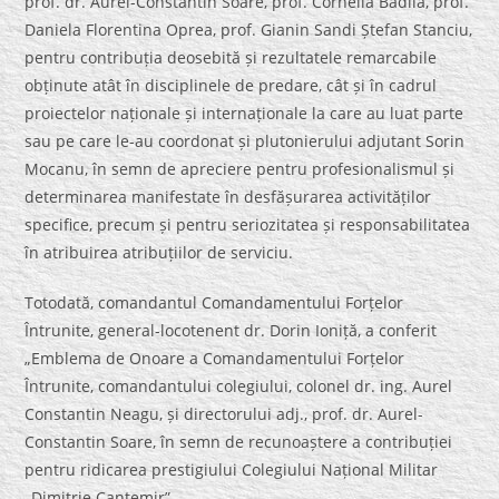
prof. dr. Aurel-Constantin Soare, prof. Cornelia Bădilă, prof.
Daniela Florentina Oprea, prof. Gianin Sandi Ștefan Stanciu,
pentru contribuția deosebită și rezultatele remarcabile
obținute atât în disciplinele de predare, cât și în cadrul
proiectelor naționale și internaționale la care au luat parte
sau pe care le-au coordonat și plutonierului adjutant Sorin
Mocanu, în semn de apreciere pentru profesionalismul și
determinarea manifestate în desfășurarea activităților
specifice, precum și pentru seriozitatea și responsabilitatea
în atribuirea atribuțiilor de serviciu.
Totodată, comandantul Comandamentului Forțelor
Întrunite, general-locotenent dr. Dorin Ioniță, a conferit
„Emblema de Onoare a Comandamentului Forțelor
Întrunite, comandantului colegiului, colonel dr. ing. Aurel
Constantin Neagu, și directorului adj., prof. dr. Aurel-
Constantin Soare, în semn de recunoaștere a contribuției
pentru ridicarea prestigiului Colegiului Național Militar
„Dimitrie Cantemir”.