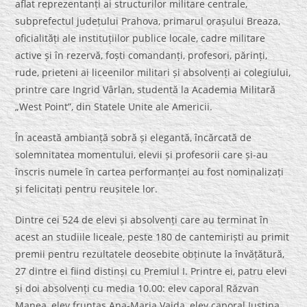
aflat reprezentanți ai structurilor militare centrale,
subprefectul județului Prahova, primarul orașului Breaza,
oficialități ale instituțiilor publice locale, cadre militare
active și în rezervă, foști comandanți, profesori, părinți,
rude, prieteni ai liceenilor militari și absolvenți ai colegiului,
printre care Ingrid Vârlan, studentă la Academia Militară
„West Point”, din Statele Unite ale Americii.
În această ambianță sobră și elegantă, încărcată de
solemnitatea momentului, elevii și profesorii care și-au
înscris numele în cartea performanței au fost nominalizați
și felicitați pentru reușitele lor.
Dintre cei 524 de elevi și absolvenți care au terminat în
acest an studiile liceale, peste 180 de cantemiriști au primit
premii pentru rezultatele deosebite obținute la învățătură,
27 dintre ei fiind distinși cu Premiul I. Printre ei, patru elevi
și doi absolvenți cu media 10.00: elev caporal Răzvan
Manea, elev fruntaș Ana-Maria Vaida, elev caporal Iustina