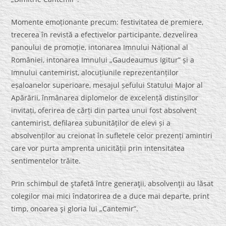
Momente emoționante precum: festivitatea de premiere,
trecerea în revistă a efectivelor participante, dezvelirea
panoului de promoție, intonarea Imnului Național al
României, intonarea Imnului „Gaudeaumus Igitur” și a
Imnului cantemirist, alocuțiunile reprezentanților
eșaloanelor superioare, mesajul șefului Statului Major al
Apărării, înmânarea diplomelor de excelență distinșilor
invitați, oferirea de cărți din partea unui fost absolvent
cantemirist, defilarea subunităților de elevi și a
absolvenților au creionat în sufletele celor prezenți amintiri
care vor purta amprenta unicității prin intensitatea
sentimentelor trăite.
Prin schimbul de ştafetă între generaţii, absolvenţii au lăsat
colegilor mai mici îndatorirea de a duce mai departe, print
timp, onoarea şi gloria lui „Cantemir”.