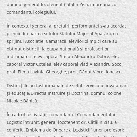
domnul general-locotenent Cătălin Zisu, împreună cu
comandantul colegiului.
În contextul general al prețuirii performanței s-au acordat
premii din partea șefului Statului Major al Apărării, cu
sprijinul Asociației Camarazii, elevilor olimpici care au
obținut distincții la etapa națională și profesorilor
îndrumători: elev caporal Ștefan Alexandru Dobre, elev
caporal Victor Cotelea, elev caporal Vlad Alexandru Socol,
prof. Elena Lavinia Gheorghe, prof. Dănuț Viorel Ionescu.
Distincțiile au fost înmânate de șeful serviciului învățământ
și educație/Direcția Instruire și Doctrină, domnul colonel
Nicolae Bănică.
În cadrul festivității, comandantul Comandamentului
Logistic Întrunit, general-locotenent dr. Cătălin Zisu, a
conferit „Emblema de Onoare a Logisticii” unor profesori: