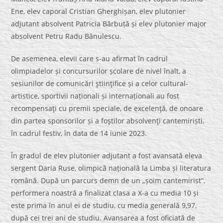
Ene, elev caporal Cristian Gherghișan, elev plutonier
adjutant absolvent Patricia Bărbuță și elev plutonier major
absolvent Petru Radu Bănulescu.
De asemenea, elevii care s-au afirmat în cadrul
olimpiadelor și concursurilor școlare de nivel înalt, a
sesiunilor de comunicări ştiinţifice și a celor cultural-
artistice, sportivii naționali și internaționali au fost
recompensaţi cu premii speciale, de excelenţă, de onoare
din partea sponsorilor și a foştilor absolvenţi cantemiriști,
în cadrul festiv, în data de 14 iunie 2023.
În gradul de elev plutonier adjutant a fost avansată eleva
sergent Daria Ruse, olimpică națională la Limba și literatura
română. După un parcurs demn de un „șoim cantemirist”,
performera noastră a finalizat clasa a X-a cu media 10 și
este prima în anul ei de studiu, cu media generală 9,97,
după cei trei ani de studiu. Avansarea a fost oficiată de