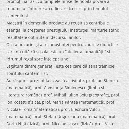
promoţii iar azi, cu tâmplele ninse de nobila povară a
renumelui, întineresc cu fiecare trecere prin templul
cantemirist.
Maeştrii în domeniile predate au reuşit să contribuie
esenţial la creşterea prestigiului instituţiei, mărturie stând
rezultatele obţinute în decursul anilor.
O zi a bucuriei şi a recunoştinţei pentru cadrele didactice
care nu uită că şcoala este un “atelier al umanităţii” şi
“drumul regal spre înţelepciune”.
Legătura dintre generaţii este cea care dă sens trăiniciei
spiritului cantemirist.
Au răspuns prezent la această activitate: prof. Ion Stanciu
(matematică), prof. Constanţa Simionescu (limba şi
literatura română), prof. Mihail Iulian Soiu (geografie), prof.
Ion Rosetti (fizică), prof. Maria Pântea (matematică), prof.
Nicolae Toma (matematică), prof. Eleonora Vulcu
(matematică), prof. Ştefan Ungureanu (matematică), prof.
Dorin Niţă (fizică), prof. Nicolae Ivaşcu (fizică), prof. Victor