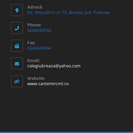
Adresă:
Str. Republicii nr.75, Breaza, Jud. Prahova
Phone:
0244340550
Fax:
0244340504
Email:
Opens
colegiubreaza@yahoo.com
in
your
Website:
application
www.cantemircml.ro