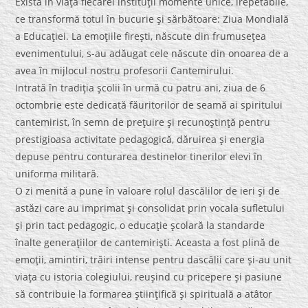
Există în viaţa fiecărei instituţii momente unice, irepetabile,
ce transformă totul în bucurie şi sărbătoare: Ziua Mondială
a Educaţiei. La emoţiile fireşti, născute din frumuseţea
evenimentului, s-au adăugat cele născute din onoarea de a
avea în mijlocul nostru profesorii Cantemirului.
Intrată în tradiţia şcolii în urmă cu patru ani, ziua de 6
octombrie este dedicată făuritorilor de seamă ai spiritului
cantemirist, în semn de preţuire şi recunoştinţă pentru
prestigioasa activitate pedagogică, dăruirea şi energia
depuse pentru conturarea destinelor tinerilor elevi în
uniforma militară.
O zi menită a pune în valoare rolul dascălilor de ieri şi de
astăzi care au imprimat şi consolidat prin vocala sufletului
şi prin tact pedagogic, o educaţie şcolară la standarde
înalte generaţiilor de cantemirişti. Aceasta a fost plină de
emoţii, amintiri, trăiri intense pentru dascălii care şi-au unit
viaţa cu istoria colegiului, reuşind cu pricepere şi pasiune
să contribuie la formarea ştiinţifică şi spirituală a atâtor