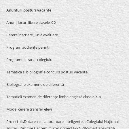
Anunturi posturi vacante
Anunț locuri libere clasele X-XI
Cerere înscriere_Grilă evaluare
Program audiențe părinți
Programul orar al colegiului
Tematica si bibliografie concurs posturi vacante
Bibliografie examene de diferență
Tematică examen de diferențe limba engleză clasa a X-a
Model cerere transfer elevi
Proiectul „Dotarea cu laboratoare inteligente a Colegiului Național
Militar „Dimitrie Cantemir”, cod proiect F-PNRR-Smartlabs-2023-