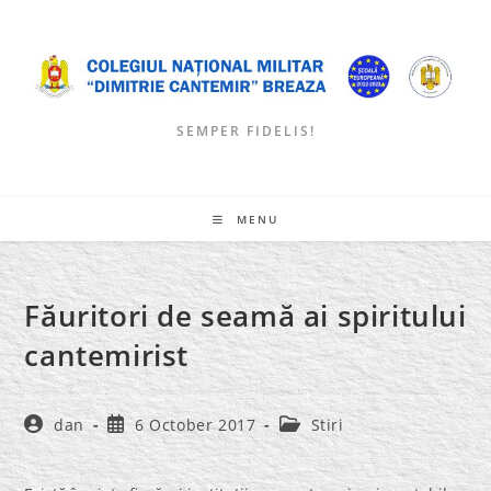
Skip
to
content
SEMPER FIDELIS!
MENU
Făuritori de seamă ai spiritului
cantemirist
Post
Post
Post
dan
6 October 2017
Stiri
author:
published:
category: