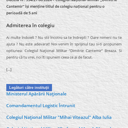
Cantemir” își menține titlul de colegiu național pentru o
perioadă de 5 ani
Admiterea în colegiu
Ai multe îndoieli ? Nu stii încotro sa te îndrepti ? Oare nimeni nu te
ajuta ? Nu este adevarat! Noi venim în sprijinul tau si-ti propunem
optiunea: Colegiul Naţional Militar “Dimitrie Cantemir” Breaza. Si
pentru că tu vrei, noi îti spunem ceea ce ai de facut.
[…]
Legături către instituţii
Ministerul Apărării Naţionale
Comandamentul Logistic Întrunit
Colegiul Naţional Militar "Mihai Viteazul" Alba Iulia