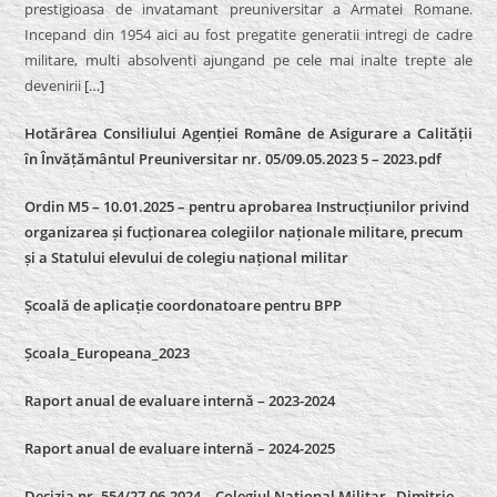
prestigioasa de invatamant preuniversitar a Armatei Romane.
Incepand din 1954 aici au fost pregatite generatii intregi de cadre
militare, multi absolventi ajungand pe cele mai inalte trepte ale
devenirii
[…]
Hotărârea Consiliului Agenției Române de Asigurare a Calității
în Învățământul Preuniversitar nr. 05/09.05.2023 5 – 2023.pdf
Ordin M5 – 10.01.2025 – pentru aprobarea Instrucțiunilor privind
organizarea și fucționarea colegiilor naționale militare, precum
și a Statului elevului de colegiu național militar
Școală de aplicație coordonatoare pentru BPP
Școala_Europeana_2023
Raport anual de evaluare internă – 2023-2024
Raport anual de evaluare internă –
2024-2025
Decizia nr. 554/27.06.2024 – Colegiul Național Militar „Dimitrie