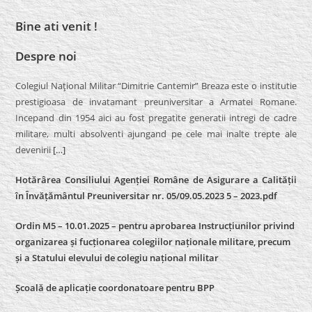
Bine ati venit !
Despre noi
Colegiul Naţional Militar “Dimitrie Cantemir” Breaza este o institutie
prestigioasa de invatamant preuniversitar a Armatei Romane.
Incepand din 1954 aici au fost pregatite generatii intregi de cadre
militare, multi absolventi ajungand pe cele mai inalte trepte ale
devenirii
[…]
Hotărârea Consiliului Agenției Române de Asigurare a Calității
în Învățământul Preuniversitar nr. 05/09.05.2023 5 – 2023.pdf
Ordin M5 – 10.01.2025 – pentru aprobarea Instrucțiunilor privind
organizarea și fucționarea colegiilor naționale militare, precum
și a Statului elevului de colegiu național militar
Școală de aplicație coordonatoare pentru BPP