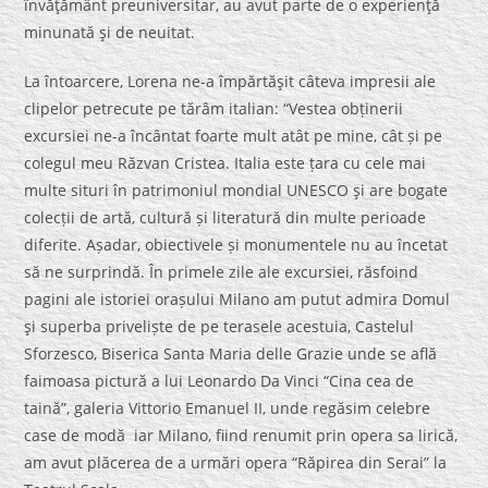
învăţământ preuniversitar, au avut parte de o experienţă
minunată şi de neuitat.
La întoarcere, Lorena ne-a împărtăşit câteva impresii ale
clipelor petrecute pe tărâm italian: “Vestea obținerii
excursiei ne-a încântat foarte mult atât pe mine, cât și pe
colegul meu Răzvan Cristea. Italia este țara cu cele mai
multe situri în patrimoniul mondial UNESCO şi are bogate
colecții de artă, cultură și literatură din multe perioade
diferite. Așadar, obiectivele și monumentele nu au încetat
să ne surprindă. În primele zile ale excursiei, răsfoind
pagini ale istoriei orașului Milano am putut admira Domul
şi superba priveliște de pe terasele acestuia, Castelul
Sforzesco, Biserica Santa Maria delle Grazie unde se află
faimoasa pictură a lui Leonardo Da Vinci “Cina cea de
taină”, galeria Vittorio Emanuel II, unde regăsim celebre
case de modă iar Milano, fiind renumit prin opera sa lirică,
am avut plăcerea de a urmări opera “Răpirea din Serai” la