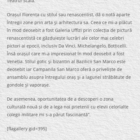
Teatrul Scala.
Orașul Florența cu stilul sau renascentist, dă o notă aparte
întregii zone prin arta şi arhitectura sa. Ceea ce mi-a plăcut
în mod deosebit a fost Galeria Uffizi prin colecția de pictură
renascentistă ce găzduiește lucrări ale celor mai celebri
pictori ai epocii, inclusiv Da Vinci, Michelangelo, Botticelli.
Însă orașul care m-a impresionat în mod deosebit a fost
Veneția. Stilul gotic şi bizantin al Bazilicii San Marco este
deosebit iar Campanila San Marco oferă o priveliște de
ansamblu asupra întregului oraș şi a lagunei străbătute de
gondole şi vaporașe.
De asemenea, oportunitatea de a descoperi o zona
culturală nouă și de a lega noi prietenii cu elevii celorlalte
colegii militare mi s-a părut fascinantă”.
[flagallery gid=395]