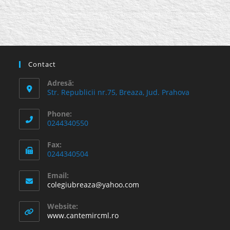
Contact
Adresă:
Str. Republicii nr.75, Breaza, Jud. Prahova
Phone:
0244340550
Fax:
0244340504
Email:
Opens
colegiubreaza@yahoo.com
in
your
Website:
application
www.cantemircml.ro