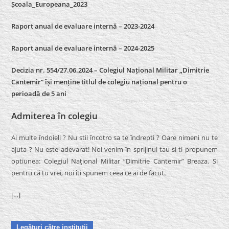
Școala_Europeana_2023
Raport anual de evaluare internă – 2023-2024
Raport anual de evaluare internă –
2024-2025
Decizia nr. 554/27.06.2024 – Colegiul Național Militar „Dimitrie
Cantemir” își menține titlul de colegiu național pentru o
perioadă de 5 ani
Admiterea în colegiu
Ai multe îndoieli ? Nu stii încotro sa te îndrepti ? Oare nimeni nu te
ajuta ? Nu este adevarat! Noi venim în sprijinul tau si-ti propunem
optiunea: Colegiul Naţional Militar “Dimitrie Cantemir” Breaza. Si
pentru că tu vrei, noi îti spunem ceea ce ai de facut.
[…]
Legături către instituţii