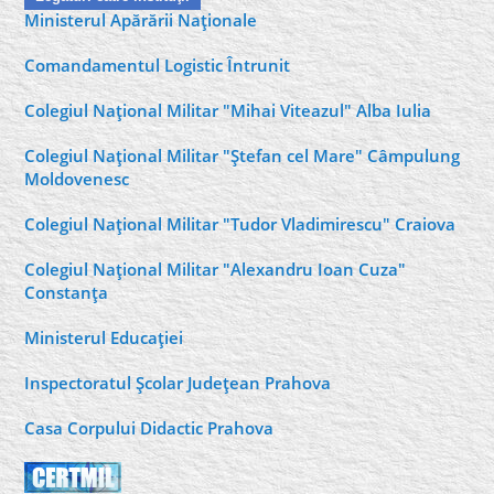
Ministerul Apărării Naţionale
Comandamentul Logistic Întrunit
Colegiul Naţional Militar "Mihai Viteazul" Alba Iulia
Colegiul Naţional Militar "Ştefan cel Mare" Câmpulung
Moldovenesc
Colegiul Naţional Militar "Tudor Vladimirescu" Craiova
Colegiul Naţional Militar "Alexandru Ioan Cuza"
Constanţa
Ministerul Educaţiei
Inspectoratul Şcolar Judeţean Prahova
Casa Corpului Didactic Prahova