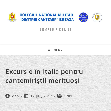
Skip
to
content
SEMPER FIDELIS!
MENU
Excursie în Italia pentru
cantemiriştii merituoşi
Post
Post
Post
dan
12 July 2017
Stiri
author:
published:
category: