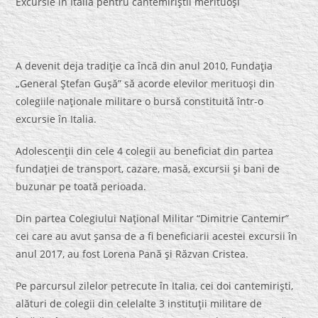
Excursie în Italia pentru cantemiriştii merituoşi
A devenit deja tradiţie ca încă din anul 2010, Fundaţia
„General Ştefan Guşă” să acorde elevilor merituoşi din
colegiile naţionale militare o bursă constituită într-o
excursie în Italia.
Adolescenţii din cele 4 colegii au beneficiat din partea
fundaţiei de transport, cazare, masă, excursii şi bani de
buzunar pe toată perioada.
Din partea Colegiului Naţional Militar “Dimitrie Cantemir”
cei care au avut şansa de a fi beneficiarii acestei excursii în
anul 2017, au fost Lorena Pană şi Răzvan Cristea.
Pe parcursul zilelor petrecute în Italia, cei doi cantemirişti,
alături de colegii din celelalte 3 instituţii militare de