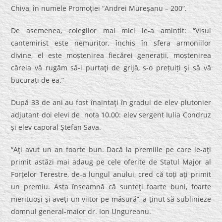
Chiva, în numele Promoţiei “Andrei Mureşanu – 200”.
De asemenea, colegilor mai mici le-a amintit: “Visul
cantemirist este nemuritor, închis în sfera armoniilor
divine, el este moștenirea fiecărei generații, moștenirea
căreia vă rugăm să-i purtaţi de grijă, s-o prețuiți şi să vă
bucurați de ea.”
După 33 de ani au fost înaintaţi în gradul de elev plutonier
adjutant doi elevi de nota 10.00: elev sergent Iulia Condruz
şi elev caporal Ştefan Sava.
“Aţi avut un an foarte bun. Dacă la premiile pe care le-aţi
primit astăzi mai adaug pe cele oferite de Statul Major al
Forţelor Terestre, de-a lungul anului, cred că toţi aţi primit
un premiu. Asta înseamnă că sunteţi foarte buni, foarte
merituoşi şi aveţi un viitor pe măsură”, a ţinut să sublinieze
domnul general-maior dr. Ion Ungureanu.