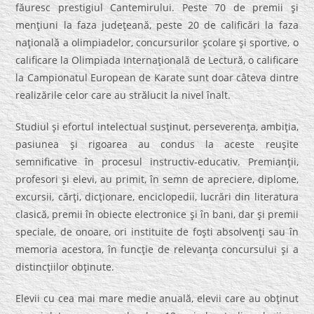
făuresc prestigiul Cantemirului. Peste 70 de premii şi
menţiuni la faza judeţeană, peste 20 de calificări la faza
naţională a olimpiadelor, concursurilor şcolare şi sportive, o
calificare la Olimpiada Internaţională de Lectură, o calificare
la Campionatul European de Karate sunt doar câteva dintre
realizările celor care au strălucit la nivel înalt.
Studiul şi efortul intelectual susţinut, perseverenţa, ambiţia,
pasiunea şi rigoarea au condus la aceste reuşite
semnificative în procesul instructiv-educativ. Premianţii,
profesori şi elevi, au primit, în semn de apreciere, diplome,
excursii, cărţi, dicţionare, enciclopedii, lucrări din literatura
clasică, premii în obiecte electronice şi în bani, dar şi premii
speciale, de onoare, ori instituite de foşti absolvenţi sau în
memoria acestora, în funcţie de relevanţa concursului şi a
distincţiilor obţinute.
Elevii cu cea mai mare medie anuală, elevii care au obţinut