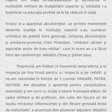
instituţiile militare de învăţământ superior şi, totodată, i-a
îndemnat ca educaţia primită să le fie călăuză în viaţă.
Finalul le-a aparţinut absolvenţilor, iar printre momentele
devenite tradiţie în instituţia noastră s-au numărat:
schimbul de ştafetă între generaţii, serbarea absolvenţilor
şi predarea-primirea Cheii Promoţiei, “simbolul vârstei şi
aspiraţiei anilor de liceu militar”, care în acest an s-a făcut
între doi cantemirişti: Mădălin Chiva şi Ştefan Sava.
“Împreună, am învățat ce înseamnă camaraderia, a te
respecta pe tine însuți pentru a-i respecta şi pe ceilalți; şi
ne-am consolidat în funcție de 3 cuvinte: ONOARE, PATRIE,
DATORIE. Am dezvoltat o apetență pentru corectitudine,
onestitate şi am scris cu trudă o istorie frumoasă alături de
cadre militare şi de profesori. Am cules din fiecare an de
studiu miracolul inflorescenței şi din fiecare greșeală lecția
de maturitate”, a accentuat elev plutonier adjutant, Mădălin