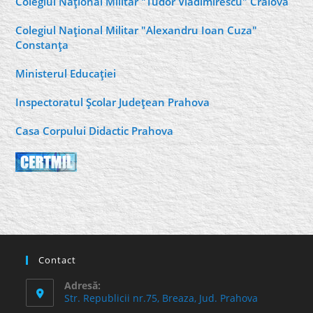
Colegiul Naţional Militar "Tudor Vladimirescu" Craiova
Colegiul Naţional Militar "Alexandru Ioan Cuza"
Constanţa
Ministerul Educaţiei
Inspectoratul Şcolar Judeţean Prahova
Casa Corpului Didactic Prahova
Contact
Adresă:
Str. Republicii nr.75, Breaza, Jud. Prahova