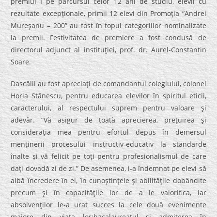
premiul I pe parcursul celor 12 ani de studiu, elevii cu
rezultate excepţionale, primii 12 elevi din Promoţia “Andrei
Mureşanu – 200” au fost în topul categoriilor nominalizate
la premii. Festivitatea de premiere a fost condusă de
directorul adjunct al instituţiei, prof. dr. Aurel-Constantin
Soare.
Dascălii au fost apreciaţi de comandantul colegiului, colonel
Horia Stănescu, pentru educarea elevilor în spiritul eticii,
caracterului, al respectului suprem pentru valoare şi
adevăr. “Vă asigur de toată aprecierea, preţuirea şi
consideraţia mea pentru efortul depus în demersul
menţinerii procesului instructiv-educativ la standarde
înalte şi vă felicit pe toţi pentru profesionalismul de care
daţi dovadă zi de zi.” De asemenea, i-a îndemnat pe elevi să
aibă încredere în ei, în cunoştinţele şi abilităţile dobândite
precum şi în capacităţile lor de a le valorifica, iar
absolvenţilor le-a urat succes la cele două evenimente
majore din viaţa lor:bacalaureatul şi admiterea în