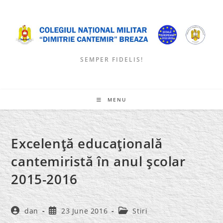
Skip
to
content
SEMPER FIDELIS!
MENU
Excelenţă educaţională
cantemiristă în anul şcolar
2015-2016
Post
Post
Post
dan
23 June 2016
Stiri
author:
published:
category: