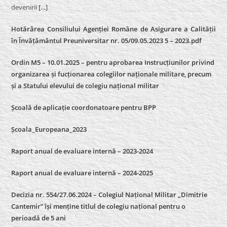
devenirii
[…]
Hotărârea Consiliului Agenției Române de Asigurare a Calității
în Învățământul Preuniversitar nr. 05/09.05.2023 5 – 2023.pdf
Ordin M5 – 10.01.2025 – pentru aprobarea Instrucțiunilor privind
organizarea și fucționarea colegiilor naționale militare, precum
și a Statului elevului de colegiu național militar
Școală de aplicație coordonatoare pentru BPP
Școala_Europeana_2023
Raport anual de evaluare internă – 2023-2024
Raport anual de evaluare internă –
2024-2025
Decizia nr. 554/27.06.2024 – Colegiul Național Militar „Dimitrie
Cantemir” își menține titlul de colegiu național pentru o
perioadă de 5 ani