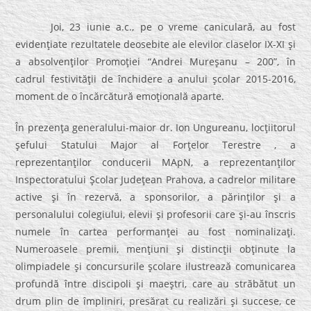
Joi, 23 iunie a.c., pe o vreme caniculară, au fost
evidenţiate rezultatele deosebite ale elevilor claselor IX-XI şi
a absolvenţilor Promoţiei “Andrei Mureşanu – 200”, în
cadrul festivităţii de închidere a anului şcolar 2015-2016,
moment de o încărcătură emoţională aparte.
În prezenţa generalului-maior dr. Ion Ungureanu, locţiitorul
şefului Statului Major al Forţelor Terestre , a
reprezentanţilor conducerii MApN, a reprezentanţilor
Inspectoratului Şcolar Judeţean Prahova, a cadrelor militare
active şi în rezervă, a sponsorilor, a părinţilor şi a
personalului colegiului, elevii şi profesorii care şi-au înscris
numele în cartea performanţei au fost nominalizaţi.
Numeroasele premii, menţiuni şi distincţii obţinute la
olimpiadele şi concursurile şcolare ilustrează comunicarea
profundă între discipoli şi maeştri, care au străbătut un
drum plin de împliniri, presărat cu realizări şi succese, ce