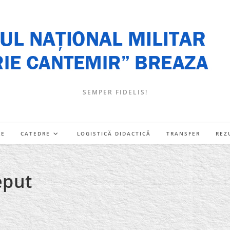
SEMPER FIDELIS!
RE
CATEDRE
LOGISTICĂ DIDACTICĂ
TRANSFER
REZ
eput