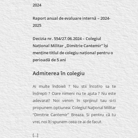
2024
Raport anual de evaluare internă –
2024-
2025
Decizia nr. 554/27.06.2024 – Colegiul
Național Militar „Dimitrie Cantemir” își
menține titlul de colegiu național pentru o
perioadă de 5 ani
Admiterea în colegiu
Ai multe îndoieli ? Nu stii încotro sa te
îndrepti ? Oare nimeni nu te ajuta ? Nu este
adevarat! Noi venim în sprijinul tau si-ti
propunem optiunea: Colegiul Naţional Militar
“Dimitrie Cantemir” Breaza. Si pentru că tu
vrei, noi îti spunem ceea ce ai de facut.
[…]