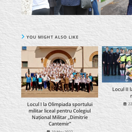
YOU MIGHT ALSO LIKE
Locul II 
Locul I la Olimpiada sportului
22
militar liceal pentru Colegiul
Național Militar „Dimitrie
Cantemir”
23 May 2022