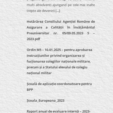
multi absolventi ajungand pe cele mai inalte
trepte ale devenirii
[…]
Hotărârea Consiliului Agenției Române de
Asigurare a Calității în Învățământul
Preuniversitar nr. 05/09.05.2023 5 –
2023.pdf
Ordin M5 – 10.01.2025 – pentru aprobarea
Instrucțiunilor privind organizarea și
fucționarea colegiilor naționale militare,
precum și a Statului elevului de colegiu
național militar
Școală de aplicație coordonatoare pentru
BPP
Școala_Europeana_2023
Raport anual de evaluare internă – 2023-