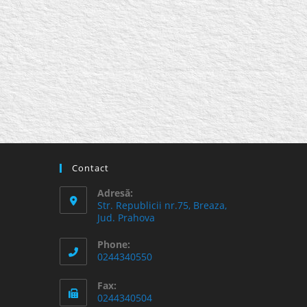
Contact
Adresă:
Str. Republicii nr.75, Breaza,
Jud. Prahova
Phone:
0244340550
Fax:
0244340504