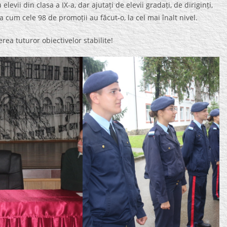
ii din clasa a IX-a, dar ajutați de elevii gradați, de diriginți,
a cum cele 98 de promoții au făcut-o, la cel mai înalt nivel.
rea tuturor obiectivelor stabilite!