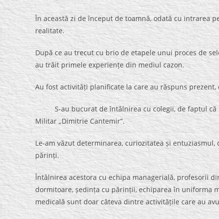
În această zi de început de toamnă, odată cu intrarea pe p
realitate.
După ce au trecut cu brio de etapele unui proces de sele
au trăit primele experiențe din mediul cazon.
Au fost activități planificate la care au răspuns prezent, 
S-au bucurat de întâlnirea cu colegii, de faptul că au
Militar „Dimitrie Cantemir”.
Le-am văzut determinarea, curiozitatea și entuziasmul, d
părinți.
Întâlnirea acestora cu echipa managerială, profesorii di
dormitoare, ședința cu părinții, echiparea în uniforma mi
medicală sunt doar câteva dintre activitățile care au avut