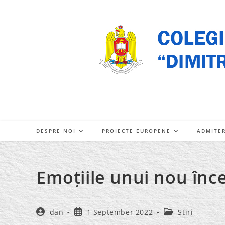
Skip
to
content
DESPRE NOI
PROIECTE EUROPENE
ADMITE
Emoțiile unui nou înc
Post
Post
Post
dan
1 September 2022
Stiri
author:
published:
category: