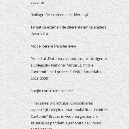
vacante
Bibliografie examene de diferență
Tematică examen de diferențe limba engleză
clasa a X-a
Model cerere transfer elevi
Proiectul „Dotarea cu laboratoare inteligente
a Colegiului Național Militar „Dimitrie
Cantemir”, cod proiect F-PNRR-Smartlabs-
2023-0598
Sprijin construire biserică
Finalizarea proiectului „Consolidarea
capacității Colegiului NaționalMilitar „Dimitrie
Cantemir” Breaza în vederea gestionării
situației de pandemie generată de virusul