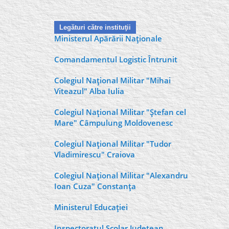
Legături către instituţii
Ministerul Apărării Naţionale
Comandamentul Logistic Întrunit
Colegiul Naţional Militar "Mihai
Viteazul" Alba Iulia
Colegiul Naţional Militar "Ştefan cel
Mare" Câmpulung Moldovenesc
Colegiul Naţional Militar "Tudor
Vladimirescu" Craiova
Colegiul Naţional Militar "Alexandru
Ioan Cuza" Constanţa
Ministerul Educaţiei
Inspectoratul Şcolar Judeţean