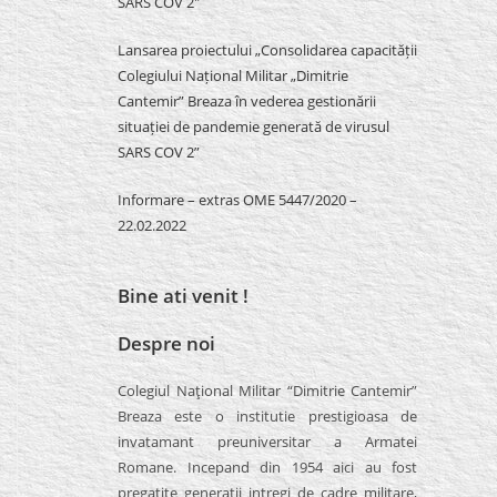
SARS COV 2″
Lansarea proiectului „Consolidarea capacității
Colegiului Național Militar „Dimitrie
Cantemir” Breaza în vederea gestionării
situației de pandemie generată de virusul
SARS COV 2”
Informare – extras OME 5447/2020 –
22.02.2022
Bine ati venit !
Despre noi
Colegiul Naţional Militar “Dimitrie Cantemir”
Breaza este o institutie prestigioasa de
invatamant preuniversitar a Armatei
Romane. Incepand din 1954 aici au fost
pregatite generatii intregi de cadre militare,