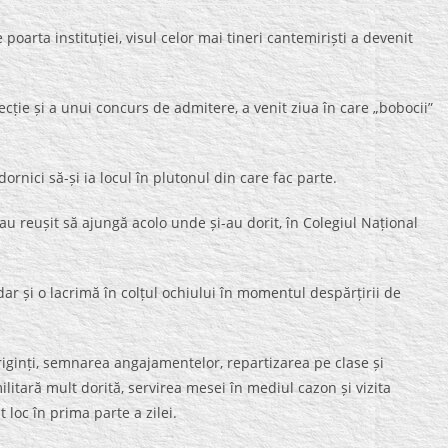
oarta instituției, visul celor mai tineri cantemiriști a devenit
cție și a unui concurs de admitere, a venit ziua în care „bobocii”
dornici să-și ia locul în plutonul din care fac parte.
 reușit să ajungă acolo unde și-au dorit, în Colegiul Național
ar și o lacrimă în colțul ochiului în momentul despărțirii de
riginți, semnarea angajamentelor, repartizarea pe clase și
litară mult dorită, servirea mesei în mediul cazon și vizita
 loc în prima parte a zilei.