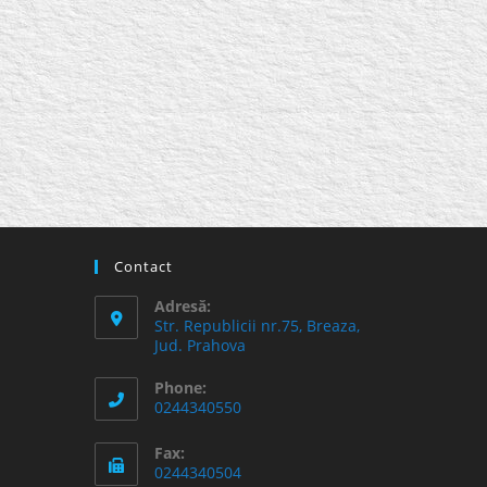
Contact
Adresă:
Str. Republicii nr.75, Breaza,
Jud. Prahova
Phone:
0244340550
Fax:
0244340504