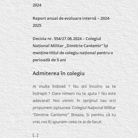
2024
Raport anual de evaluare internă –
2024-
2025
Decizia nr. 554/27.06.2024 – Colegiul
Național Militar „Dimitrie Cantemir” își
menține titlul de colegiu național pentru o
perioadă de 5 ani
Admiterea în colegiu
Ai multe îndoieli ? Nu stii încotro sa te
îndrepti ? Oare nimeni nu te ajuta ? Nu este
adevarat! Noi venim în sprijinul tau si-ti
propunem optiunea: Colegiul Naţional Militar
“Dimitrie Cantemir” Breaza. Si pentru că tu
vrei, noi îti spunem ceea ce ai de facut.
[…]