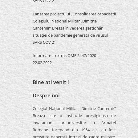
SARS COV 2″
Lansarea proiectului „Consolidarea capacității
Colegiului Național Militar „Dimitrie
Cantemir” Breaza în vederea gestionării
situației de pandemie generată de virusul
SARS COV 2”
Informare – extras OME 5447/2020 –
22.02.2022
Bine ati venit !
Despre noi
Colegiul Naţional Militar “Dimitrie Cantemir”
Breaza este o institutie prestigioasa de
invatamant preuniversitar a Armatei
Romane. Incepand din 1954 aici au fost
pregatite generatii intregi de cadre militare,