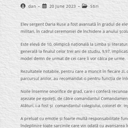
Post
Post
Post
dan
20 June 2023
Stiri
author:
published:
category:
Elev sergent Daria Ruse a fost avansată în gradul de elev
militari, în cadrul ceremoniei de închidere a anului șco
Este elevă de 10, olimpică națională la Limba și literat
generală la finalul celor trei ani de studiu, 9,97, implicat
model demn de urmat de cei care îi vor călca pe urme.
Rezultatele notabile, pentru care a muncit în fiecare z
parcursul anilor, au recomandat-o pentru funcția de înl
Noile însemne onorifice de grad, care-i conferă recunoa
așezate pe epoleți, de către comandantul Comandamentul
Alături, i-a fost și comandantul colegiului, colonel dr. 
A preluat cu emoție și foarte multă responsabilitate func
îndeplinire toate sarcinile care vin odată cu avansarea î