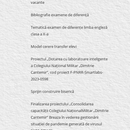
vacante
Bibliografie examene de diferență
Tematică examen de diferențe limba engleză
clasa a X-a
Model cerere transfer elevi
Proiectul „Dotarea cu laboratoare inteligente
a Colegiului Național Militar „Dimitrie
Cantemir”, cod proiect F-PNRR-Smartlabs-
2023-0598
Sprijin construire biserică
Finalizarea proiectului „Consolidarea
capacității Colegiului NaționalMilitar „Dimitrie
Cantemir” Breaza în vederea gestionării
situației de pandemie generată de virusul