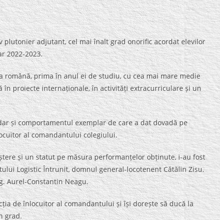
 plutonier adjutant, cel mai înalt grad onorific acordat elevilor
lar 2022-2023.
ura română, prima în anul ei de studiu, cu cea mai mare medie
ă în proiecte internaționale, în activități extracurriculare și un
i, dar și comportamentul exemplar de care a dat dovadă pe
ocuitor al comandantului colegiului.
ștere și un statut pe măsura performanțelor obținute, i-au fost
ui Logistic Întrunit, domnul general-locotenent Cătălin Zisu.
ing. Aurel-Constantin Neagu.
ția de înlocuitor al comandantului și își dorește să ducă la
n grad.