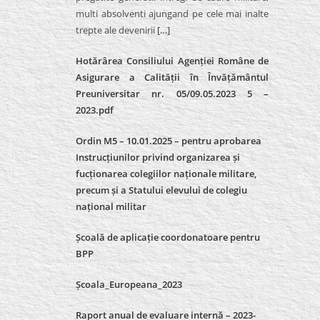
multi absolventi ajungand pe cele mai inalte
trepte ale devenirii
[…]
Hotărârea Consiliului Agenției Române de
Asigurare a Calității în Învățământul
Preuniversitar nr. 05/09.05.2023 5 –
2023.pdf
Ordin M5 – 10.01.2025 – pentru aprobarea
Instrucțiunilor privind organizarea și
fucționarea colegiilor naționale militare,
precum și a Statului elevului de colegiu
național militar
Școală de aplicație coordonatoare pentru
BPP
Școala_Europeana_2023
Raport anual de evaluare internă – 2023-