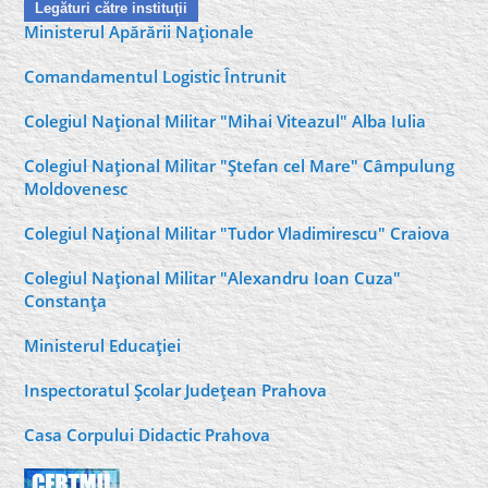
Legături către instituţii
Ministerul Apărării Naţionale
Comandamentul Logistic Întrunit
Colegiul Naţional Militar "Mihai Viteazul" Alba Iulia
Colegiul Naţional Militar "Ştefan cel Mare" Câmpulung
Moldovenesc
Colegiul Naţional Militar "Tudor Vladimirescu" Craiova
Colegiul Naţional Militar "Alexandru Ioan Cuza"
Constanţa
Ministerul Educaţiei
Inspectoratul Şcolar Judeţean Prahova
Casa Corpului Didactic Prahova