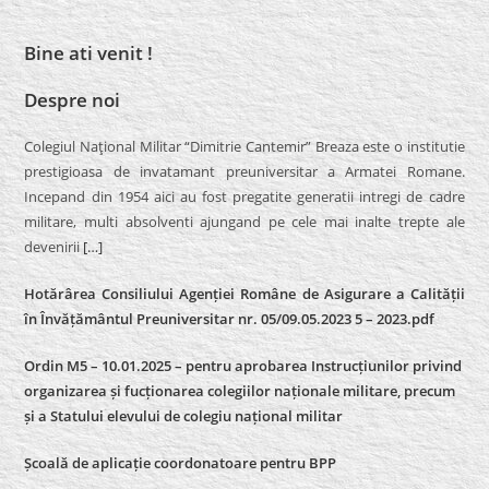
Bine ati venit !
Despre noi
Colegiul Naţional Militar “Dimitrie Cantemir” Breaza este o institutie
prestigioasa de invatamant preuniversitar a Armatei Romane.
Incepand din 1954 aici au fost pregatite generatii intregi de cadre
militare, multi absolventi ajungand pe cele mai inalte trepte ale
devenirii
[…]
Hotărârea Consiliului Agenției Române de Asigurare a Calității
în Învățământul Preuniversitar nr. 05/09.05.2023 5 – 2023.pdf
Ordin M5 – 10.01.2025 – pentru aprobarea Instrucțiunilor privind
organizarea și fucționarea colegiilor naționale militare, precum
și a Statului elevului de colegiu național militar
Școală de aplicație coordonatoare pentru BPP