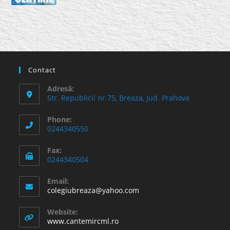
Contact
Adresă:
Str. Republicii nr.75, Breaza, Jud. Prahova
Phone:
0244340550
Fax:
0244340504
Email:
Opens
colegiubreaza@yahoo.com
in
your
Website:
application
www.cantemircml.ro