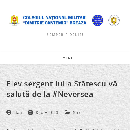
Skip
to
content
SEMPER FIDELIS!
MENU
Elev sergent Iulia Stătescu vă
salută de la #Neversea
Post
Post
Post
dan
8 July 2023
Stiri
author:
published:
category: