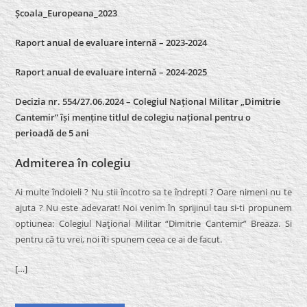
Școala_Europeana_2023
Raport anual de evaluare internă – 2023-2024
Raport anual de evaluare internă –
2024-2025
Decizia nr. 554/27.06.2024 – Colegiul Național Militar „Dimitrie
Cantemir” își menține titlul de colegiu național pentru o
perioadă de 5 ani
Admiterea în colegiu
Ai multe îndoieli ? Nu stii încotro sa te îndrepti ? Oare nimeni nu te
ajuta ? Nu este adevarat! Noi venim în sprijinul tau si-ti propunem
optiunea: Colegiul Naţional Militar “Dimitrie Cantemir” Breaza. Si
pentru că tu vrei, noi îti spunem ceea ce ai de facut.
[…]