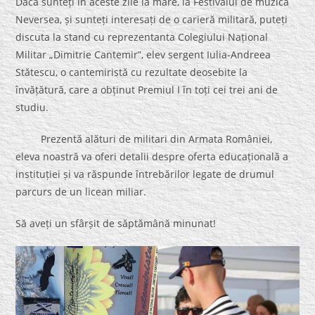
Dacă sunteți în aceste zile la mare, la Festivalul de muzică
Neversea, și sunteți interesați de o carieră militară, puteți
discuta la stand cu reprezentanta Colegiului Național
Militar „Dimitrie Cantemir”, elev sergent Iulia-Andreea
Stătescu, o cantemiristă cu rezultate deosebite la
învățătură, care a obținut Premiul I în toți cei trei ani de
studiu.
Prezentă alături de militari din Armata României,
eleva noastră va oferi detalii despre oferta educațională a
instituției și va răspunde întrebărilor legate de drumul
parcurs de un licean miliar.
Să aveți un sfârșit de săptămână minunat!