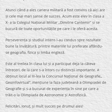
Atunci când a ales cariera militară a fost convins că aici are
și cele mai mari șanse de succes. Acum este elev în clasa a
X- a la Colegiul Național Militar „Dimitrie Cantemir” și se
bucură de toate oportunitățile pe care i le oferă acesta.
Perseverența și studiul intens l-au condus spre rezultate
bune la învățătură, printre materiile lui preferate aflându-
se geografia, fizica și limba engleză.
Este al treilea în clasa lui și a participat deja la câteva
întreceri, de la care s-a întors cu distincții importante. A
obținut locul al III-lea la Concursul Național de Geografie„
Geoinfovirtual”, mențiune la faza județeană a Olimpiadei de
Geografie și s-a bucurat de experiența în sine pe care a
trăit-o la Olimpiada de Astronomie și Astrofizică.
Felicitări, Ionuț, și mult succes pe drumul ales!