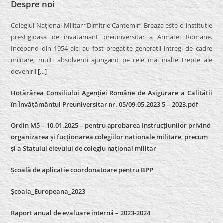
Despre noi
Colegiul Naţional Militar “Dimitrie Cantemir” Breaza este o institutie
prestigioasa de invatamant preuniversitar a Armatei Romane.
Incepand din 1954 aici au fost pregatite generatii intregi de cadre
militare, multi absolventi ajungand pe cele mai inalte trepte ale
devenirii
[…]
Hotărârea Consiliului Agenției Române de Asigurare a Calității
în Învățământul Preuniversitar nr. 05/09.05.2023 5 – 2023.pdf
Ordin M5 – 10.01.2025 – pentru aprobarea Instrucțiunilor privind
organizarea și fucționarea colegiilor naționale militare, precum
și a Statului elevului de colegiu național militar
Școală de aplicație coordonatoare pentru BPP
Școala_Europeana_2023
Raport anual de evaluare internă – 2023-2024