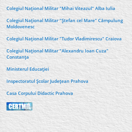
Colegiul Naţional Militar "Mihai Viteazul" Alba Iulia
Colegiul Naţional Militar "Ştefan cel Mare" Câmpulung
Moldovenesc
Colegiul Naţional Militar "Tudor Vladimirescu" Craiova
Colegiul Naţional Militar "Alexandru Ioan Cuza"
Constanţa
Ministerul Educaţiei
Inspectoratul Şcolar Judeţean Prahova
Casa Corpului Didactic Prahova