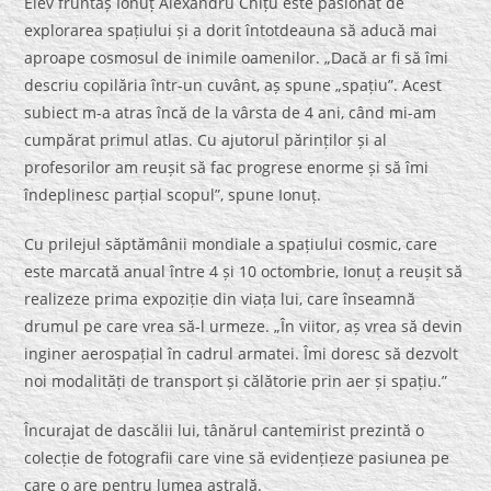
Elev fruntaș Ionuț Alexandru Chițu este pasionat de
explorarea spațiului și a dorit întotdeauna să aducă mai
aproape cosmosul de inimile oamenilor. „Dacă ar fi să îmi
descriu copilăria într-un cuvânt, aș spune „spațiu”. Acest
subiect m-a atras încă de la vârsta de 4 ani, când mi-am
cumpărat primul atlas. Cu ajutorul părinților și al
profesorilor am reușit să fac progrese enorme și să îmi
îndeplinesc parțial scopul”, spune Ionuț.
Cu prilejul săptămânii mondiale a spațiului cosmic, care
este marcată anual între 4 și 10 octombrie, Ionuț a reușit să
realizeze prima expoziție din viața lui, care înseamnă
drumul pe care vrea să-l urmeze. „În viitor, aș vrea să devin
inginer aerospațial în cadrul armatei. Îmi doresc să dezvolt
noi modalități de transport și călătorie prin aer și spațiu.”
Încurajat de dascălii lui, tânărul cantemirist prezintă o
colecție de fotografii care vine să evidențieze pasiunea pe
care o are pentru lumea astrală.