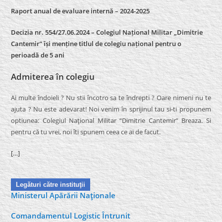
Raport anual de evaluare internă –
2024-2025
Decizia nr. 554/27.06.2024 – Colegiul Național Militar „Dimitrie
Cantemir” își menține titlul de colegiu național pentru o
perioadă de 5 ani
Admiterea în colegiu
Ai multe îndoieli ? Nu stii încotro sa te îndrepti ? Oare nimeni nu te
ajuta ? Nu este adevarat! Noi venim în sprijinul tau si-ti propunem
optiunea: Colegiul Naţional Militar “Dimitrie Cantemir” Breaza. Si
pentru că tu vrei, noi îti spunem ceea ce ai de facut.
[…]
Legături către instituţii
Ministerul Apărării Naţionale
Comandamentul Logistic Întrunit