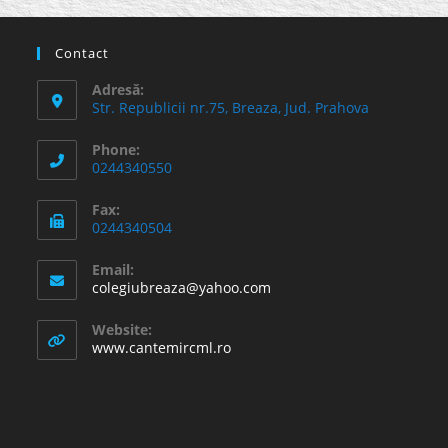
Contact
Adresă:
Str. Republicii nr.75, Breaza, Jud. Prahova
Phone:
0244340550
Fax:
0244340504
Email:
Opens
colegiubreaza@yahoo.com
in
your
Website:
application
www.cantemircml.ro