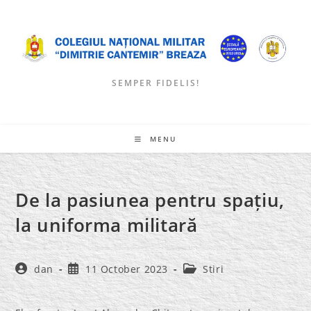
Skip
to
content
SEMPER FIDELIS!
MENU
De la pasiunea pentru spațiu,
la uniforma militară
Post
Post
Post
dan
11 October 2023
Stiri
author:
published:
category: