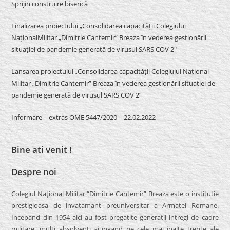
Sprijin construire biserică
Finalizarea proiectului „Consolidarea capacității Colegiului
NaționalMilitar „Dimitrie Cantemir” Breaza în vederea gestionării
situației de pandemie generată de virusul SARS COV 2″
Lansarea proiectului „Consolidarea capacității Colegiului Național
Militar „Dimitrie Cantemir” Breaza în vederea gestionării situației de
pandemie generată de virusul SARS COV 2”
Informare – extras OME 5447/2020 – 22.02.2022
Bine ati venit !
Despre noi
Colegiul Naţional Militar “Dimitrie Cantemir” Breaza este o institutie
prestigioasa de invatamant preuniversitar a Armatei Romane.
Incepand din 1954 aici au fost pregatite generatii intregi de cadre
militare, multi absolventi ajungand pe cele mai inalte trepte ale