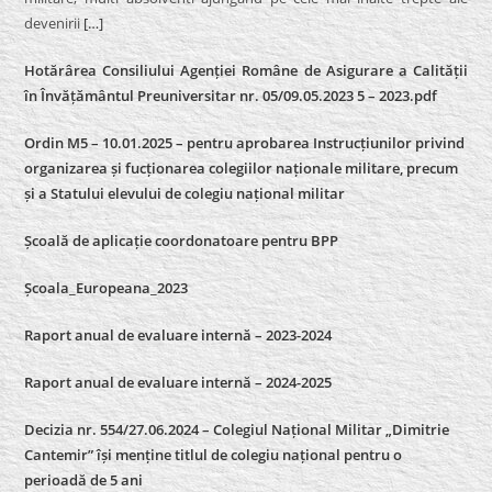
devenirii
[…]
Hotărârea Consiliului Agenției Române de Asigurare a Calității
în Învățământul Preuniversitar nr. 05/09.05.2023 5 – 2023.pdf
Ordin M5 – 10.01.2025 – pentru aprobarea Instrucțiunilor privind
organizarea și fucționarea colegiilor naționale militare, precum
și a Statului elevului de colegiu național militar
Școală de aplicație coordonatoare pentru BPP
Școala_Europeana_2023
Raport anual de evaluare internă – 2023-2024
Raport anual de evaluare internă –
2024-2025
Decizia nr. 554/27.06.2024 – Colegiul Național Militar „Dimitrie
Cantemir” își menține titlul de colegiu național pentru o
perioadă de 5 ani