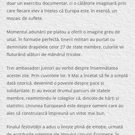
doar un exercițiu documentar, ci o călătorie imaginară prin
care fiecare elev a înțeles că Europa este, în esență, un
mozaic de suflete.
Momentul adunării pe platou a oferit o imagine greu de
uitat. În formație perfectă, tinerii militari au purtat cu
demnitate drapelele celor 27 de state membre, culorile vii
fluturând alături de mândrul tricolor.
Trei ambasadori juniori au vorbit despre însemnătatea
acestei zile. Prin cuvintele lor, 9 Mai a încetat să fie o simplă
dată istorică, devenind o poveste despre pace și
solidaritate. Ei au evocat drumul parcurs de statele
membre, reamintindu-le colegilor că, dincolo de hărți și
statistici, Uniunea Europeană este despre oameni care au
ales să construiască împreună un viitor mai bun.
Finalul festivității a adus o liniște plină de emoție, urmată
de acordurile solemne ale Imnului Uniunii Europene. În