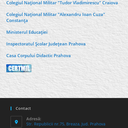
Colegiul Naţional Militar "Tudor Vladimirescu" Craiova
Colegiul Naţional Militar "Alexandru Ioan Cuza"
Constanţa
Ministerul Educaţiei
Inspectoratul Şcolar Judeţean Prahova
Casa Corpului Didactic Prahova
Contact
Adresă:
Str. Republicii nr.75, Breaza, Jud. Prahova