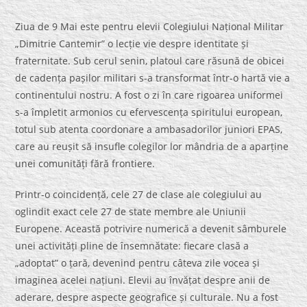
Ziua de 9 Mai este pentru elevii Colegiului Național Militar
„Dimitrie Cantemir” o lecție vie despre identitate și
fraternitate. Sub cerul senin, platoul care răsună de obicei
de cadența pașilor militari s-a transformat într-o hartă vie a
continentului nostru. A fost o zi în care rigoarea uniformei
s-a împletit armonios cu efervescența spiritului european,
totul sub atenta coordonare a ambasadorilor juniori EPAS,
care au reușit să insufle colegilor lor mândria de a aparține
unei comunități fără frontiere.
Printr-o coincidență, cele 27 de clase ale colegiului au
oglindit exact cele 27 de state membre ale Uniunii
Europene. Această potrivire numerică a devenit sâmburele
unei activități pline de însemnătate: fiecare clasă a
„adoptat” o țară, devenind pentru câteva zile vocea și
imaginea acelei națiuni. Elevii au învățat despre anii de
aderare, despre aspecte geografice și culturale. Nu a fost