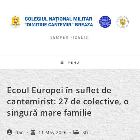
Skip
to
content
SEMPER FIDELIS!
MENU
Ecoul Europei în suflet de
cantemirist: 27 de colective, o
singură mare familie
Post
Post
Post
dan
11 May 2026
Stiri
author:
published:
category: