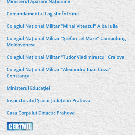
Ministerul Apărării Naţionale
Comandamentul Logistic Întrunit
Colegiul Naţional Militar "Mihai Viteazul" Alba Iulia
Colegiul Naţional Militar "Ştefan cel Mare" Câmpulung
Moldovenesc
Colegiul Naţional Militar "Tudor Vladimirescu" Craiova
Colegiul Naţional Militar "Alexandru Ioan Cuza"
Constanţa
Ministerul Educaţiei
Inspectoratul Şcolar Judeţean Prahova
Casa Corpului Didactic Prahova