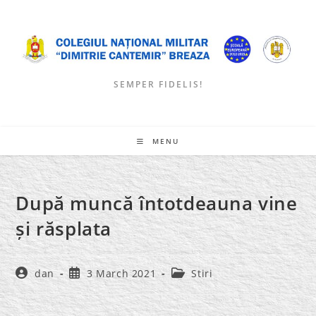
Skip
to
content
SEMPER FIDELIS!
MENU
După muncă întotdeauna vine
și răsplata
Post
Post
Post
dan
3 March 2021
Stiri
author:
published:
category: