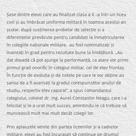
Șase dintre elevii care au finalizat clasa a X –a într-un liceu
civil și au îmbrăcat uniforma militară în toamna acestui an
școlar, după susținerea probelor de selecție și a
diferențelor prevăzute pentru candidați la înmatricularea
în colegiile naționale militare, au fost nominalizați și
înaintați în grad pentru rezultate bune la învățătură. „Au
dat dovadă că pot ajunge la performanță, ca atare vor primi
primul grad onorific în colegiul militar, cel de elev fruntaș.
În funcție de evoluția și de notele pe care le vor obține au
șansa de a fi avansați la gradul corespunzător anului de
studiu, respectiv elev caporal”, a spus comandantul
colegiului, colonel dr. ing. Aurel-Constantin Neagu, care i-a
felicitat și le-a urat mult succes, amintindu-le că trebuie să
muncească mult mai mult decât colegii lor.
Prin aplauzele venite din partea liceenilor și a cadrelor
militare, elevii au fost încurajați să continue pe drumul