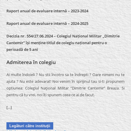
Raport anual de evaluare internă – 2023-2024
Raport anual de evaluare internă –
2024-2025
Decizia nr. 554/27.06.2024 – Colegiul Național Militar „Dimitrie
Cantemir” își menține titlul de colegiu național pentru o
perioadă de 5 ani
Admiterea în colegiu
Ai multe îndoieli ? Nu stii încotro sa te îndrepti ? Oare nimeni nu te
ajuta ? Nu este adevarat! Noi venim în sprijinul tau si-ti propunem
optiunea: Colegiul Naţional Militar “Dimitrie Cantemir” Breaza. Si
pentru că tu vrei, noi îti spunem ceea ce ai de facut.
[…]
Legături către instituţii