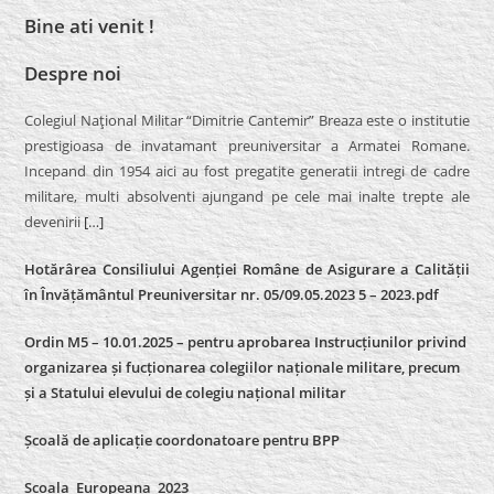
Bine ati venit !
Despre noi
Colegiul Naţional Militar “Dimitrie Cantemir” Breaza este o institutie
prestigioasa de invatamant preuniversitar a Armatei Romane.
Incepand din 1954 aici au fost pregatite generatii intregi de cadre
militare, multi absolventi ajungand pe cele mai inalte trepte ale
devenirii
[…]
Hotărârea Consiliului Agenției Române de Asigurare a Calității
în Învățământul Preuniversitar nr. 05/09.05.2023 5 – 2023.pdf
Ordin M5 – 10.01.2025 – pentru aprobarea Instrucțiunilor privind
organizarea și fucționarea colegiilor naționale militare, precum
și a Statului elevului de colegiu național militar
Școală de aplicație coordonatoare pentru BPP
Școala_Europeana_2023