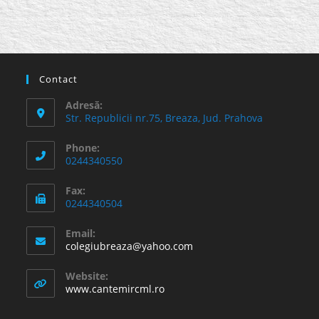
Contact
Adresă:
Str. Republicii nr.75, Breaza, Jud. Prahova
Phone:
0244340550
Fax:
0244340504
Email:
Opens
colegiubreaza@yahoo.com
in
your
Website:
application
www.cantemircml.ro