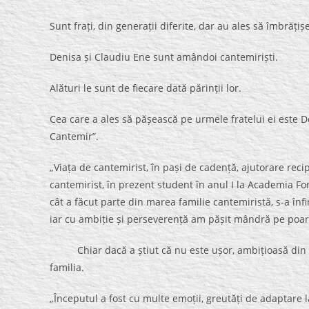
Sunt frați, din generații diferite, dar au ales să îmbrățiș
Denisa și Claudiu Ene sunt amândoi cantemiriști.
Alături le sunt de fiecare dată părinții lor.
Cea care a ales să pășească pe urmele fratelui ei este Den
Cantemir”.
„Viața de cantemirist, în pași de cadență, ajutorare reci
cantemirist, în prezent student în anul I la Academia Fo
cât a făcut parte din marea familie cantemiristă, s-a înfi
iar cu ambiție și perseverență am pășit mândră pe poart
Chiar dacă a știut că nu este ușor, ambițioasă din fir
familia.
„Începutul a fost cu multe emoții, greutăți de adaptare la