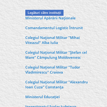
Legături către instituţii
Ministerul Apărării Naţionale
Comandamentul Logistic Întrunit
Colegiul Naţional Militar "Mihai
Viteazul" Alba Iulia
Colegiul Naţional Militar "Ştefan cel
Mare" Câmpulung Moldovenesc
Colegiul Naţional Militar "Tudor
Vladimirescu" Craiova
Colegiul Naţional Militar "Alexandru
Ioan Cuza" Constanţa
Ministerul Educaţiei
Inspectoratul Şcolar Judeţean