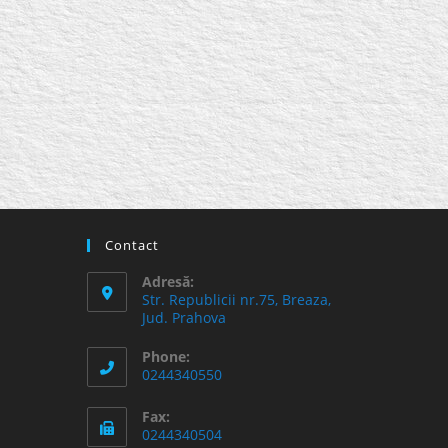
Contact
Adresă:
Str. Republicii nr.75, Breaza,
Jud. Prahova
Phone:
0244340550
Fax:
0244340504