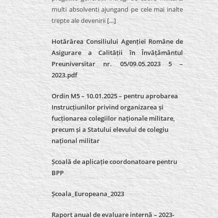
multi absolventi ajungand pe cele mai inalte
trepte ale devenirii
[…]
Hotărârea Consiliului Agenției Române de
Asigurare a Calității în Învățământul
Preuniversitar nr. 05/09.05.2023 5 –
2023.pdf
Ordin M5 – 10.01.2025 – pentru aprobarea
Instrucțiunilor privind organizarea și
fucționarea colegiilor naționale militare,
precum și a Statului elevului de colegiu
național militar
Școală de aplicație coordonatoare pentru
BPP
Școala_Europeana_2023
Raport anual de evaluare internă – 2023-