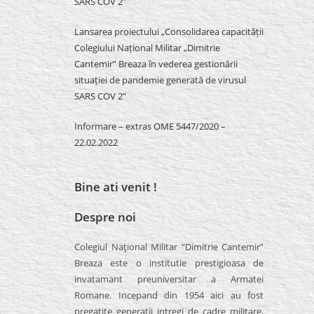
SARS COV 2″
Lansarea proiectului „Consolidarea capacității
Colegiului Național Militar „Dimitrie
Cantemir” Breaza în vederea gestionării
situației de pandemie generată de virusul
SARS COV 2”
Informare – extras OME 5447/2020 –
22.02.2022
Bine ati venit !
Despre noi
Colegiul Naţional Militar “Dimitrie Cantemir”
Breaza este o institutie prestigioasa de
invatamant preuniversitar a Armatei
Romane. Incepand din 1954 aici au fost
pregatite generatii intregi de cadre militare,