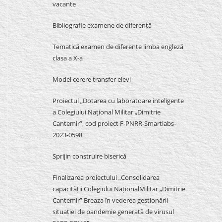
vacante
Bibliografie examene de diferență
Tematică examen de diferențe limba engleză
clasa a X-a
Model cerere transfer elevi
Proiectul „Dotarea cu laboratoare inteligente
a Colegiului Național Militar „Dimitrie
Cantemir”, cod proiect F-PNRR-Smartlabs-
2023-0598
Sprijin construire biserică
Finalizarea proiectului „Consolidarea
capacității Colegiului NaționalMilitar „Dimitrie
Cantemir” Breaza în vederea gestionării
situației de pandemie generată de virusul