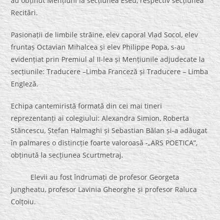
au obținut Mențiuni la secțiunea Eseu, respectiv secțiunea
Recitări.
Pasionații de limbile străine, elev caporal Vlad Socol, elev
fruntaș Octavian Mihalcea și elev Philippe Popa, s-au
evidențiat prin Premiul al II-lea și Mențiunile adjudecate la
secțiunile: Traducere –Limba Franceză și Traducere – Limba
Engleză.
Echipa cantemiristă formată din cei mai tineri
reprezentanți ai colegiului: Alexandra Simion, Roberta
Stăncescu, Ștefan Halmaghi și Sebastian Bălan și-a adăugat
în palmares o distincție foarte valoroasă -„ARS POETICA”,
obținută la secțiunea Scurtmetraj.
Elevii au fost îndrumați de profesor Georgeta
Jungheatu, profesor Lavinia Gheorghe și profesor Raluca
Colțoiu.