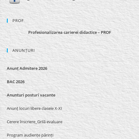
PROF
Profesionalizarea carierei didactice – PROF
ANUNȚURI
Anunț Admitere 2026
BAC 2026
Anunturi posturi vacante
Anunț locuri libere clasele X-XI
Cerere înscriere_Grilă evaluare
Program audiențe părinți