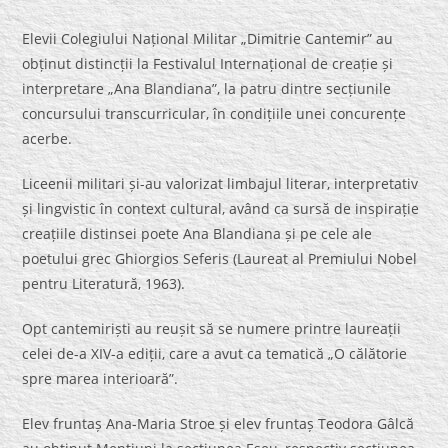
Elevii Colegiului Național Militar „Dimitrie Cantemir” au
obținut distincții la Festivalul Internațional de creație și
interpretare „Ana Blandiana”, la patru dintre secțiunile
concursului transcurricular, în condițiile unei concurențe
acerbe.
Liceenii militari și-au valorizat limbajul literar, interpretativ
și lingvistic în context cultural, având ca sursă de inspirație
creațiile distinsei poete Ana Blandiana și pe cele ale
poetului grec Ghiorgios Seferis (Laureat al Premiului Nobel
pentru Literatură, 1963).
Opt cantemiriști au reușit să se numere printre laureații
celei de-a XIV-a ediții, care a avut ca tematică „O călătorie
spre marea interioară”.
Elev fruntaș Ana-Maria Stroe și elev fruntaș Teodora Gâlcă