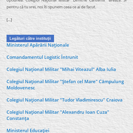
optiunea: Colegiul Naţional Militar “Dimitrie Cantemir” Breaza. Si
pentru că tu vrei, noi îti spunem ceea ce ai de facut.
[…]
Legături către instituţii
Ministerul Apărării Naţionale
Comandamentul Logistic Întrunit
Colegiul Naţional Militar "Mihai Viteazul" Alba Iulia
Colegiul Naţional Militar "Ştefan cel Mare" Câmpulung
Moldovenesc
Colegiul Naţional Militar "Tudor Vladimirescu" Craiova
Colegiul Naţional Militar "Alexandru Ioan Cuza"
Constanţa
Ministerul Educaţiei