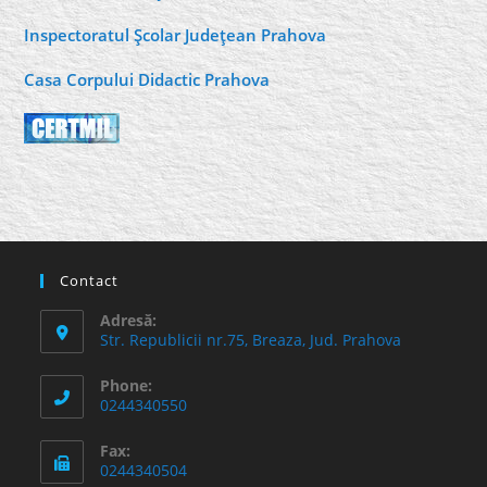
Inspectoratul Şcolar Judeţean Prahova
Casa Corpului Didactic Prahova
Contact
Adresă:
Str. Republicii nr.75, Breaza, Jud. Prahova
Phone:
0244340550
Fax:
0244340504