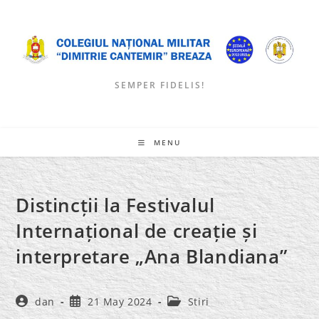
Skip
to
content
SEMPER FIDELIS!
MENU
Distincții la Festivalul
Internațional de creație și
interpretare „Ana Blandiana”
Post
Post
Post
dan
21 May 2024
Stiri
author:
published:
category: