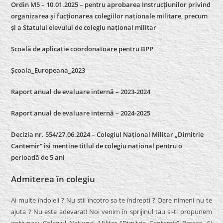
Ordin M5 – 10.01.2025 – pentru aprobarea Instrucțiunilor privind
organizarea și fucționarea colegiilor naționale militare, precum
și a Statului elevului de colegiu național militar
Școală de aplicație coordonatoare pentru BPP
Școala_Europeana_2023
Raport anual de evaluare internă – 2023-2024
Raport anual de evaluare internă –
2024-2025
Decizia nr. 554/27.06.2024 – Colegiul Național Militar „Dimitrie
Cantemir” își menține titlul de colegiu național pentru o
perioadă de 5 ani
Admiterea în colegiu
Ai multe îndoieli ? Nu stii încotro sa te îndrepti ? Oare nimeni nu te
ajuta ? Nu este adevarat! Noi venim în sprijinul tau si-ti propunem