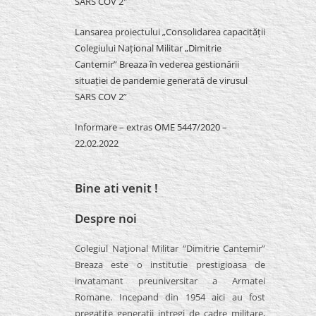
SARS COV 2″
Lansarea proiectului „Consolidarea capacității
Colegiului Național Militar „Dimitrie
Cantemir” Breaza în vederea gestionării
situației de pandemie generată de virusul
SARS COV 2”
Informare – extras OME 5447/2020 –
22.02.2022
Bine ati venit !
Despre noi
Colegiul Naţional Militar “Dimitrie Cantemir”
Breaza este o institutie prestigioasa de
invatamant preuniversitar a Armatei
Romane. Incepand din 1954 aici au fost
pregatite generatii intregi de cadre militare,