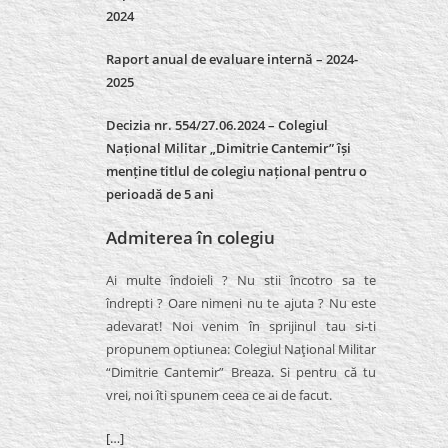
2024
Raport anual de evaluare internă –
2024-
2025
Decizia nr. 554/27.06.2024 – Colegiul
Național Militar „Dimitrie Cantemir” își
menține titlul de colegiu național pentru o
perioadă de 5 ani
Admiterea în colegiu
Ai multe îndoieli ? Nu stii încotro sa te
îndrepti ? Oare nimeni nu te ajuta ? Nu este
adevarat! Noi venim în sprijinul tau si-ti
propunem optiunea: Colegiul Naţional Militar
“Dimitrie Cantemir” Breaza. Si pentru că tu
vrei, noi îti spunem ceea ce ai de facut.
[…]