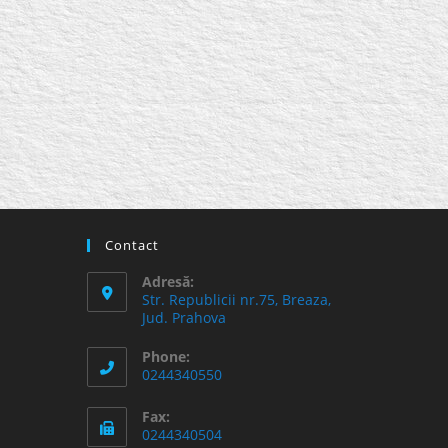
Contact
Adresă:
Str. Republicii nr.75, Breaza,
Jud. Prahova
Phone:
0244340550
Fax:
0244340504