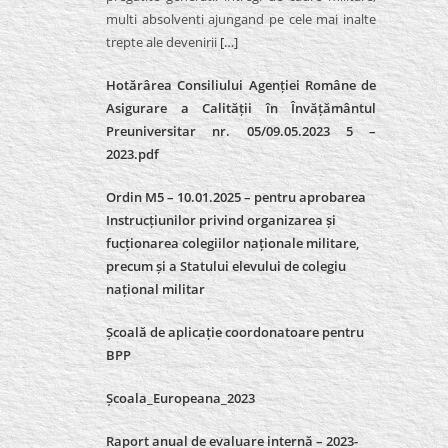
multi absolventi ajungand pe cele mai inalte
trepte ale devenirii
[…]
Hotărârea Consiliului Agenției Române de
Asigurare a Calității în Învățământul
Preuniversitar nr. 05/09.05.2023 5 –
2023.pdf
Ordin M5 – 10.01.2025 – pentru aprobarea
Instrucțiunilor privind organizarea și
fucționarea colegiilor naționale militare,
precum și a Statului elevului de colegiu
național militar
Școală de aplicație coordonatoare pentru
BPP
Școala_Europeana_2023
Raport anual de evaluare internă – 2023-