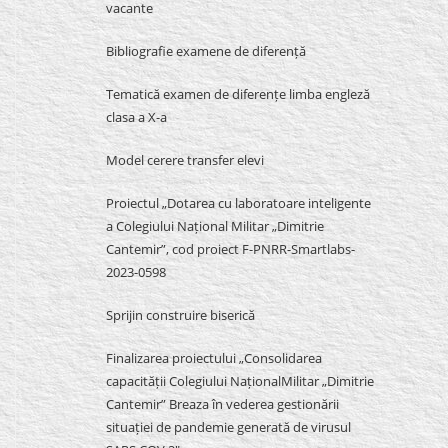
vacante
Bibliografie examene de diferență
Tematică examen de diferențe limba engleză
clasa a X-a
Model cerere transfer elevi
Proiectul „Dotarea cu laboratoare inteligente
a Colegiului Național Militar „Dimitrie
Cantemir”, cod proiect F-PNRR-Smartlabs-
2023-0598
Sprijin construire biserică
Finalizarea proiectului „Consolidarea
capacității Colegiului NaționalMilitar „Dimitrie
Cantemir” Breaza în vederea gestionării
situației de pandemie generată de virusul