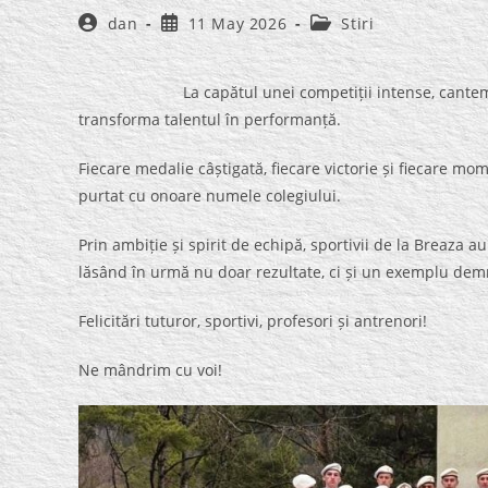
Post
Post
Post
dan
11 May 2026
Stiri
author:
published:
category:
La capătul unei competiții intense, cantemiriștii
transforma talentul în performanță.
Fiecare medalie câștigată, fiecare victorie și fiecare m
purtat cu onoare numele colegiului.
Prin ambiție și spirit de echipă, sportivii de la Breaza au
lăsând în urmă nu doar rezultate, ci și un exemplu de
Felicitări tuturor, sportivi, profesori și antrenori!
Ne mândrim cu voi!