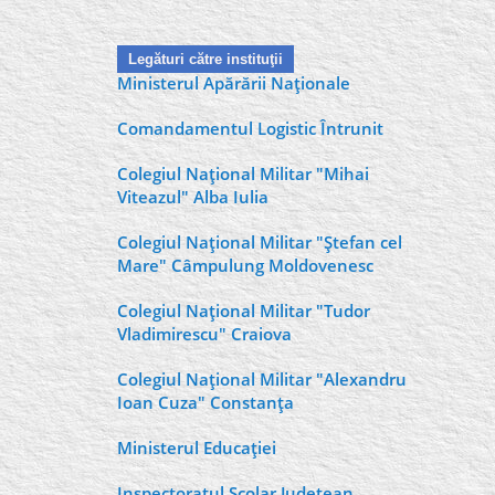
Legături către instituţii
Ministerul Apărării Naţionale
Comandamentul Logistic Întrunit
Colegiul Naţional Militar "Mihai
Viteazul" Alba Iulia
Colegiul Naţional Militar "Ştefan cel
Mare" Câmpulung Moldovenesc
Colegiul Naţional Militar "Tudor
Vladimirescu" Craiova
Colegiul Naţional Militar "Alexandru
Ioan Cuza" Constanţa
Ministerul Educaţiei
Inspectoratul Şcolar Judeţean