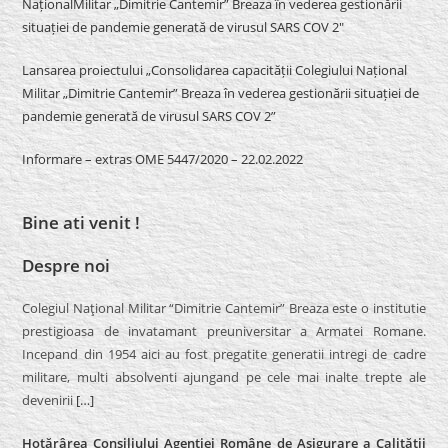
NaționalMilitar „Dimitrie Cantemir” Breaza în vederea gestionării
situației de pandemie generată de virusul SARS COV 2″
Lansarea proiectului „Consolidarea capacității Colegiului Național
Militar „Dimitrie Cantemir” Breaza în vederea gestionării situației de
pandemie generată de virusul SARS COV 2”
Informare – extras OME 5447/2020 – 22.02.2022
Bine ati venit !
Despre noi
Colegiul Naţional Militar “Dimitrie Cantemir” Breaza este o institutie
prestigioasa de invatamant preuniversitar a Armatei Romane.
Incepand din 1954 aici au fost pregatite generatii intregi de cadre
militare, multi absolventi ajungand pe cele mai inalte trepte ale
devenirii
[…]
Hotărârea Consiliului Agenției Române de Asigurare a Calității