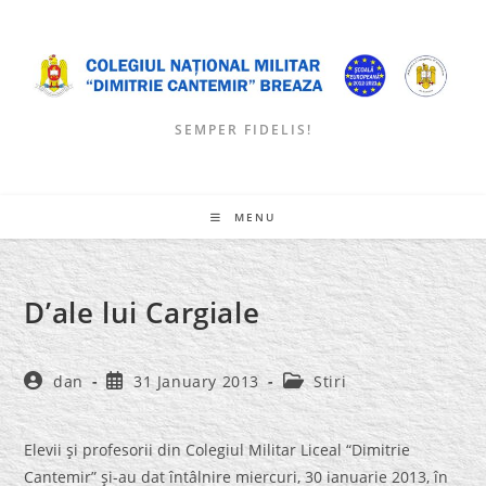
Skip
to
content
SEMPER FIDELIS!
MENU
D’ale lui Cargiale
Post
Post
Post
dan
31 January 2013
Stiri
author:
published:
category:
Elevii şi profesorii din Colegiul Militar Liceal “Dimitrie
Cantemir” şi-au dat întâlnire miercuri, 30 ianuarie 2013, în