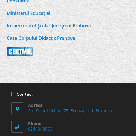
Constanţa
Ministerul Educaţiei
Inspectoratul Şcolar Judeţean Prahova
Casa Corpului Didactic Prahova
Contact
Adresă:
Str. Republicii nr.75, Breaza, Jud. Prahova
Phone:
0244340550