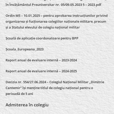
în Învățământul Preuniversitar nr. 05/09.05.2023 5 – 2023.pdf
Ordin M5 – 10.01.2025 – pentru aprobarea Instrucțiunilor privind
organizarea și fucționarea colegiilor naționale militare, precum
și a Statului elevului de colegiu național militar
Școală de aplicație coordonatoare pentru BPP
Școala_Europeana_2023
Raport anual de evaluare internă – 2023-2024
Raport anual de evaluare internă –
2024-2025
Decizia nr. 554/27.06.2024 – Colegiul Național Militar „Dimitrie
Cantemir” își menține titlul de colegiu național pentru o
perioadă de 5 ani
Admiterea în colegiu