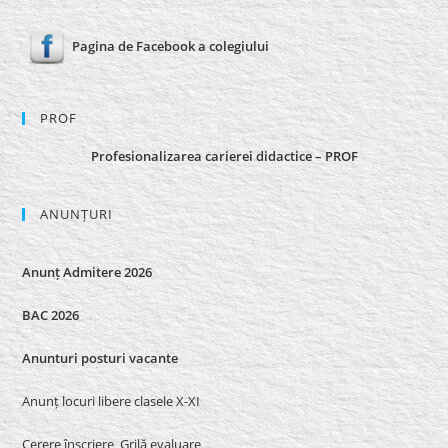
Pagina de Facebook a colegiului
PROF
Profesionalizarea carierei didactice – PROF
ANUNȚURI
Anunț Admitere 2026
BAC 2026
Anunturi posturi vacante
Anunț locuri libere clasele X-XI
Cerere înscriere_Grilă evaluare