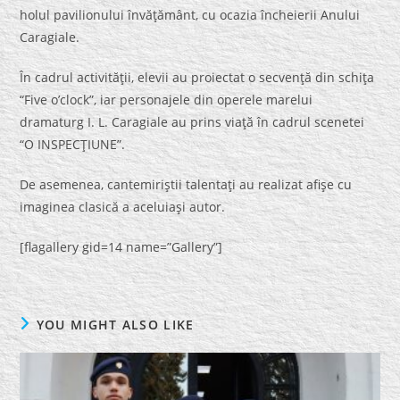
holul pavilionului învăţământ, cu ocazia încheierii Anului
Caragiale.
În cadrul activităţii, elevii au proiectat o secvenţă din schiţa
“Five o’clock”, iar personajele din operele marelui
dramaturg I. L. Caragiale au prins viaţă în cadrul scenetei
“O INSPECŢIUNE”.
De asemenea, cantemiriştii talentaţi au realizat afişe cu
imaginea clasică a aceluiaşi autor.
[flagallery gid=14 name=”Gallery”]
YOU MIGHT ALSO LIKE