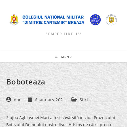
Skip
to
content
SEMPER FIDELIS!
MENU
Boboteaza
Post
Post
Post
dan
6 January 2021
Stiri
author:
published:
category:
Slujba Aghiasmei Mari a fost săvârșită în ziua Praznicului
Botezului Domnului nostru Iisus Hristos de către preotul