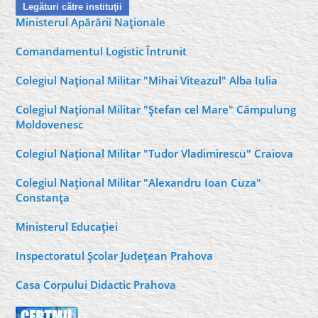
Legături către instituţii
Ministerul Apărării Naţionale
Comandamentul Logistic Întrunit
Colegiul Naţional Militar "Mihai Viteazul" Alba Iulia
Colegiul Naţional Militar "Ştefan cel Mare" Câmpulung
Moldovenesc
Colegiul Naţional Militar "Tudor Vladimirescu" Craiova
Colegiul Naţional Militar "Alexandru Ioan Cuza"
Constanţa
Ministerul Educaţiei
Inspectoratul Şcolar Judeţean Prahova
Casa Corpului Didactic Prahova