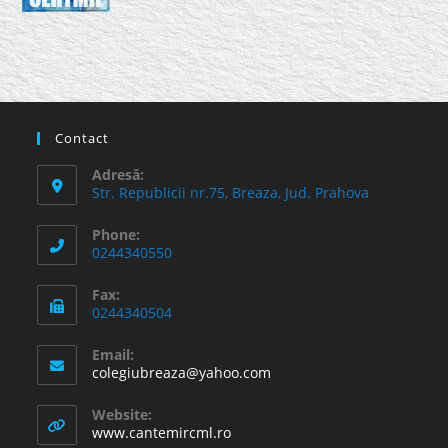
Contact
Adresă:
Str. Republicii nr.75, Breaza, Jud. Prahova
Phone:
0244340550
Fax:
0244340504
Email:
Opens
colegiubreaza@yahoo.com
in
your
Website:
application
www.cantemircml.ro