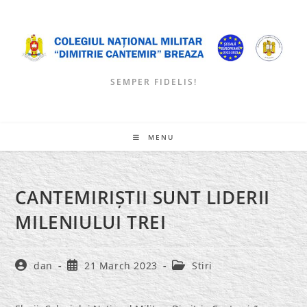
Skip
to
content
SEMPER FIDELIS!
MENU
CANTEMIRIȘTII SUNT LIDERII
MILENIULUI TREI
Post
Post
Post
dan
21 March 2023
Stiri
author:
published:
category: