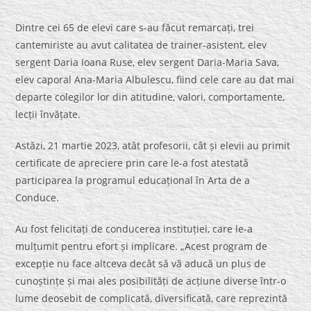
Dintre cei 65 de elevi care s-au făcut remarcați, trei
cantemiriste au avut calitatea de trainer-asistent, elev
sergent Daria Ioana Ruse, elev sergent Daria-Maria Sava,
elev caporal Ana-Maria Albulescu, fiind cele care au dat mai
departe colegilor lor din atitudine, valori, comportamente,
lecții învățate.
Astăzi, 21 martie 2023, atât profesorii, cât și elevii au primit
certificate de apreciere prin care le-a fost atestată
participarea la programul educațional în Arta de a
Conduce.
Au fost felicitați de conducerea instituției, care le-a
mulțumit pentru efort și implicare. „Acest program de
excepție nu face altceva decât să vă aducă un plus de
cunoștințe și mai ales posibilități de acțiune diverse într-o
lume deosebit de complicată, diversificată, care reprezintă