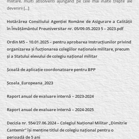
militare, multi absolventi ajungand pe cele mai inalte trepte ale
devenirii
[…]
Hotărârea Consiliului Agenției Române de Asigurare a Calității
în Învățământul Preuniversitar nr. 05/09.05.2023 5 – 2023.pdf
Ordin M5 – 10.01.2025 – pentru aprobarea Instrucțiunilor privind
organizarea și fucționarea colegiilor naționale militare, precum
și a Statului elevului de colegiu național militar
Școală de aplicație coordonatoare pentru BPP
Școala_Europeana_2023
Raport anual de evaluare internă – 2023-2024
Raport anual de evaluare internă –
2024-2025
Decizia nr. 554/27.06.2024 – Colegiul Național Militar „Dimitrie
Cantemir” își menține titlul de colegiu național pentru o
perioadă de 5 ani