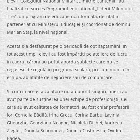
Elevii Colegiului Național Militar „Dimitrie Cantemir” au
finalizat cu succes Programul educațional „Liderii Mileniului
Trei”, un program de educație non-formală, derulat în
parteneriat cu Ministerul Educației și coordonat de domnul
Marian Staș, la nivel național.
Acesta s-a desfășurat pe o perioadă de opt săptămâni. În
tot acest timp, elevii au fost împărțiți pe ateliere de lucru,
în cadrul cărora au putut aborda subiecte care nu se
regăsesc de regulă în programa școlară, precum munca în
echipă, abilitățile de negociere sau de comunicare.
Și cum în această călătorie nu au pornit singuri, tinerii au
avut parte de susținerea unei echipe de profesioniști. Cei
care au avut calitatea de formatori, au fost chiar profesorii
lor: Cornelia Bădilă, Irina Grecu, Corina Barbu, Lavinia
Gheorghe, Georgiana Neagoe, Nicoleta Dichei, Andreea
Ziegler, Daniela Schonauer, Daniela Costinescu, Ovidiu
Badea.