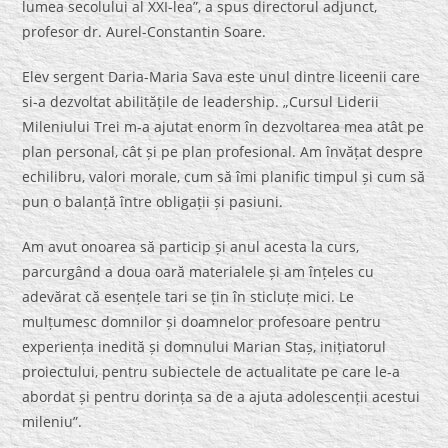
lumea secolului al XXI-lea”, a spus directorul adjunct,
profesor dr. Aurel-Constantin Soare.
Elev sergent Daria-Maria Sava este unul dintre liceenii care
si-a dezvoltat abilitățile de leadership. „Cursul
Liderii
Mileniului Trei m-a ajutat enorm în dezvoltarea mea atât pe
plan personal, cât și pe plan profesional. Am învățat despre
echilibru, valori morale, cum să îmi planific timpul și cum să
pun o balanță între obligații și pasiuni.
Am avut onoarea să particip și anul acesta la curs,
parcurgând a doua oară materialele și am înțeles cu
adevărat că esențele tari se țin în sticluțe mici. Le
mulțumesc domnilor și doamnelor profesoare pentru
experiența inedită și domnului Marian Staș, inițiatorul
proiectului, pentru subiectele de actualitate pe care le-a
abordat și pentru dorința sa de a ajuta adolescenții acestui
mileniu”.