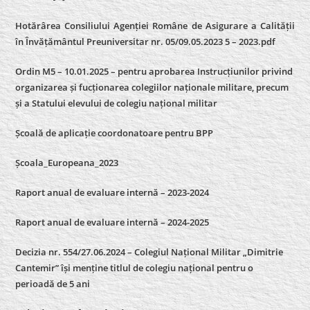
Hotărârea Consiliului Agenției Române de Asigurare a Calității
în Învățământul Preuniversitar nr. 05/09.05.2023 5 – 2023.pdf
Ordin M5 – 10.01.2025 – pentru aprobarea Instrucțiunilor privind
organizarea și fucționarea colegiilor naționale militare, precum
și a Statului elevului de colegiu național militar
Școală de aplicație coordonatoare pentru BPP
Școala_Europeana_2023
Raport anual de evaluare internă – 2023-2024
Raport anual de evaluare internă –
2024-2025
Decizia nr. 554/27.06.2024 – Colegiul Național Militar „Dimitrie
Cantemir” își menține titlul de colegiu național pentru o
perioadă de 5 ani