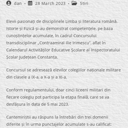
Post
Post
Post
dan
28 March 2023
Stiri
author:
published:
category:
Elevii pasionați de disciplinele Limba și literatura română,
Istorie și Fizică și-au demonstrat competențele, pe baza
cunoștințelor acumulate, în cadrul Concursului
transdisciplinar „Contraamiral Ilie Irimescu”, aflat în
Calendarul Activităților Educative Școlare al Inspectoratului
Școlar Județean Constanța.
Concursul se adresează elevilor colegiilor naționale militare
din clasele a IX-a, a X-a și a XI-a.
Conform regulamentului, doar cinci liceeni militari din
fiecare colegiu pot participa la etapa finală, care se va
desfășura în data de 5 mai 2023.
Cantemiriștii au răspuns la întrebări din trei domenii
diferite și în urma punctajelor acumulate s-au calificat: