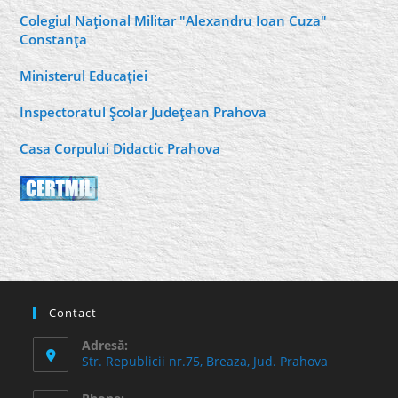
Colegiul Naţional Militar "Alexandru Ioan Cuza"
Constanţa
Ministerul Educaţiei
Inspectoratul Şcolar Judeţean Prahova
Casa Corpului Didactic Prahova
Contact
Adresă:
Str. Republicii nr.75, Breaza, Jud. Prahova