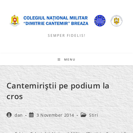
Skip
to
content
SEMPER FIDELIS!
MENU
Cantemiriştii pe podium la
cros
Post
Post
Post
dan
3 November 2014
Stiri
author:
published:
category: