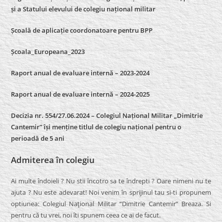
și a Statului elevului de colegiu național militar
Școală de aplicație coordonatoare pentru BPP
Școala_Europeana_2023
Raport anual de evaluare internă – 2023-2024
Raport anual de evaluare internă –
2024-2025
Decizia nr. 554/27.06.2024 – Colegiul Național Militar „Dimitrie
Cantemir” își menține titlul de colegiu național pentru o
perioadă de 5 ani
Admiterea în colegiu
Ai multe îndoieli ? Nu stii încotro sa te îndrepti ? Oare nimeni nu te
ajuta ? Nu este adevarat! Noi venim în sprijinul tau si-ti propunem
optiunea: Colegiul Naţional Militar “Dimitrie Cantemir” Breaza. Si
pentru că tu vrei, noi îti spunem ceea ce ai de facut.