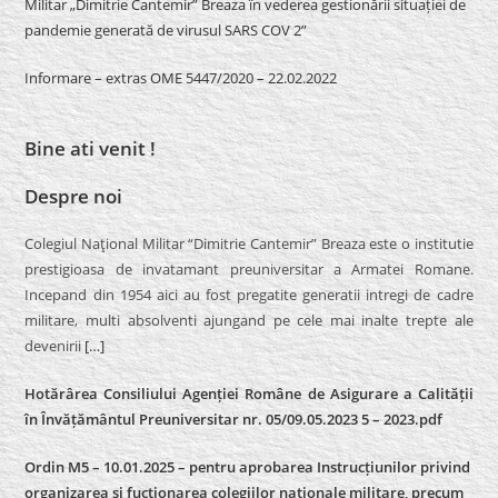
Militar „Dimitrie Cantemir” Breaza în vederea gestionării situației de
pandemie generată de virusul SARS COV 2”
Informare – extras OME 5447/2020 – 22.02.2022
Bine ati venit !
Despre noi
Colegiul Naţional Militar “Dimitrie Cantemir” Breaza este o institutie
prestigioasa de invatamant preuniversitar a Armatei Romane.
Incepand din 1954 aici au fost pregatite generatii intregi de cadre
militare, multi absolventi ajungand pe cele mai inalte trepte ale
devenirii
[…]
Hotărârea Consiliului Agenției Române de Asigurare a Calității
în Învățământul Preuniversitar nr. 05/09.05.2023 5 – 2023.pdf
Ordin M5 – 10.01.2025 – pentru aprobarea Instrucțiunilor privind
organizarea și fucționarea colegiilor naționale militare, precum