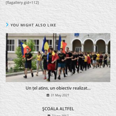
[flagallery gid=112]
YOU MIGHT ALSO LIKE
Un țel atins, un obiectiv realizat…
31 May 2021
ŞCOALA ALTFEL
7 June 2017