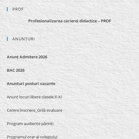
PROF
Profesionalizarea carierei didactice – PROF
ANUNȚURI
Anunț Admitere 2026
BAC 2026
Anunturi posturi vacante
Anunț locuri libere clasele X-XI
Cerere înscriere_Grilă evaluare
Program audiențe părinți
Programul orar al colegiului