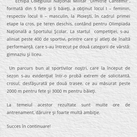
Echipa Colegiului Naţional Militar “Dimitrie Cantemir”,
formată din 5 fete şi 5 băieţi, a obţinut locul I – feminin,
respectiv locul II – masculin, la Ploieşti, în cadrul primei
etape la cros, pe teren deschis, contând pentru Olimpiada
Naţională a Sportului Şcolar. La startul competiţiei, s-au
aliniat peste 400 de sportivi, printre care şi atleţi de înaltă
performanţă, care s-au întrecut pe două categorii de vârstă:
gimnaziu şi liceu.
Un parcurs bun al sportivilor noştri, care la început de
sezon s-au evidenţiat într-o probă extrem de solicitantă,
crosul, desfăşurată pe două trasee, ce au măsurat peste
2000 m pentru fete şi 3000 m pentru băieţi.
La temeiul acestor rezultate sunt multe ore de
antrenament, dăruire şi foarte multă ambiţie.
Succes în continuare!