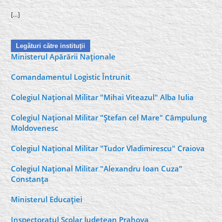
[…]
Legături către instituţii
Ministerul Apărării Naţionale
Comandamentul Logistic Întrunit
Colegiul Naţional Militar "Mihai Viteazul" Alba Iulia
Colegiul Naţional Militar "Ştefan cel Mare" Câmpulung
Moldovenesc
Colegiul Naţional Militar "Tudor Vladimirescu" Craiova
Colegiul Naţional Militar "Alexandru Ioan Cuza"
Constanţa
Ministerul Educaţiei
Inspectoratul Şcolar Judeţean Prahova