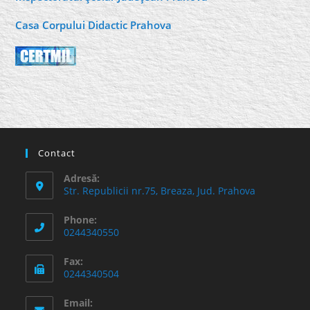
Casa Corpului Didactic Prahova
Contact
Adresă:
Str. Republicii nr.75, Breaza, Jud. Prahova
Phone:
0244340550
Fax:
0244340504
Email: