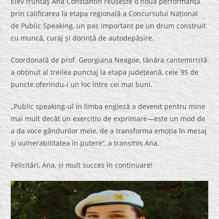
Elev fruntaș Ana Constantin reușește o nouă performanță
prin calificarea la etapa regională a Concursului Național
de Public Speaking, un pas important pe un drum construit
cu muncă, curaj și dorință de autodepășire.
Coordonată de prof. Georgiana Neagoe, tânăra cantemiristă
a obținut al treilea punctaj la etapa județeană, cele 95 de
puncte oferindu-i un loc între cei mai buni.
„Public speaking-ul în limba engleză a devenit pentru mine
mai mult decât un exercițiu de exprimare—este un mod de
a da voce gândurilor mele, de a transforma emoția în mesaj
și vulnerabilitatea în putere”, a transmis Ana.
Felicitări, Ana, și mult succes în continuare!