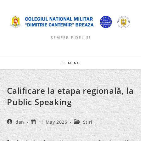
Skip
to
content
SEMPER FIDELIS!
MENU
Calificare la etapa regională, la
Public Speaking
Post
Post
Post
dan
11 May 2026
Stiri
author:
published:
category: