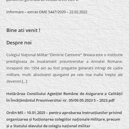
Informare – extras OME 5447/2020 – 22.02.2022
Bine ati venit !
Despre noi
Colegiul Naţional Militar “Dimitrie Cantemir” Breaza este o institutie
prestigioasa de invatamant preuniversitar a Armatei Romane.
Incepand din 1954 aici au fost pregatite generatii intregi de cadre
militare, multi absolventi ajungand pe cele mai inalte trepte ale
devenirii
[…]
Hotărârea Consiliului Agenției Române de Asigurare a Calității
în Învățământul Preuniversitar nr. 05/09.05.2023 5 – 2023.pdf
Ordin M5 – 10.01.2025 – pentru aprobarea Instrucțiunilor privind
organizarea și fucționarea colegiilor naționale militare, precum
și a Statului elevului de colegiu național militar