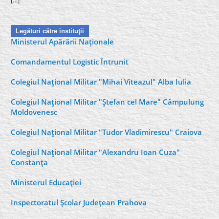
Legături către instituţii
Ministerul Apărării Naţionale
Comandamentul Logistic Întrunit
Colegiul Naţional Militar "Mihai Viteazul" Alba Iulia
Colegiul Naţional Militar "Ştefan cel Mare" Câmpulung
Moldovenesc
Colegiul Naţional Militar "Tudor Vladimirescu" Craiova
Colegiul Naţional Militar "Alexandru Ioan Cuza"
Constanţa
Ministerul Educaţiei
Inspectoratul Şcolar Judeţean Prahova