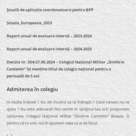
Școală de aplicație coordonatoare pentru BPP
Școala_Europeana_2023
Raport anual de evaluare internă – 2023-2024
Raport anual de evaluare internă –
2024-2025
Decizia nr. 554/27.06.2024 – Colegiul Național Militar „Dimitrie
Cantemir” își menține titlul de colegiu național pentru o
perioadă de 5 ani
Admiterea în colegiu
Ai multe îndoieli ? Nu stii încotro sa te îndrepti ? Oare nimeni nu te
ajuta ? Nu este adevarat! Noi venim în sprijinul tau si-ti propunem
optiunea: Colegiul Naţional Militar “Dimitrie Cantemir” Breaza. Si
pentru că tu vrei, noi îti spunem ceea ce ai de facut.
[…]