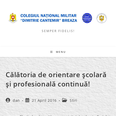
Skip
to
content
SEMPER FIDELIS!
MENU
Călătoria de orientare şcolară
şi profesională continuă!
Post
Post
Post
dan
21 April 2016
Stiri
author:
published:
category: