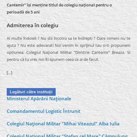
Cantemir” își menține titlul de colegiu național pentru o
perioadă de 5 ani
Admiterea în colegiu
Ai multe îndoieli ? Nu stii încotro sa te îndrepti ? Oare nimeni nu te
ajuta ? Nu este adevarat! Noi venim în sprijinul tau si-ti propunem
optiunea: Colegiul Naţional Militar “Dimitrie Cantemir” Breaza. Si
pentru că tu vrei, noi îti spunem ceea ce ai de facut.
[…]
Legături către instituţii
Ministerul Apărării Naţionale
Comandamentul Logistic Întrunit
Colegiul Naţional Militar "Mihai Viteazul" Alba Iulia
Colegiul Naţional Militar "Ştefan cel Mare" Câmpulung