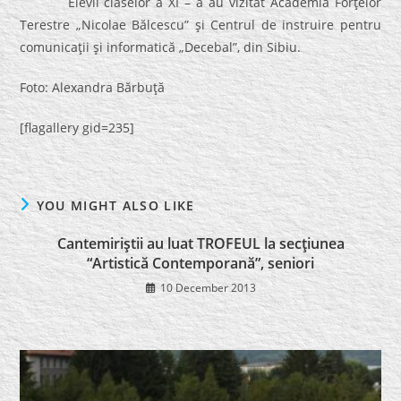
Elevii claselor a XI – a au vizitat Academia Forţelor
Terestre „Nicolae Bălcescu” şi Centrul de instruire pentru
comunicaţii şi informatică „Decebal”, din Sibiu.
Foto: Alexandra Bărbuţă
[flagallery gid=235]
YOU MIGHT ALSO LIKE
Cantemiriştii au luat TROFEUL la secţiunea
“Artistică Contemporană”, seniori
10 December 2013