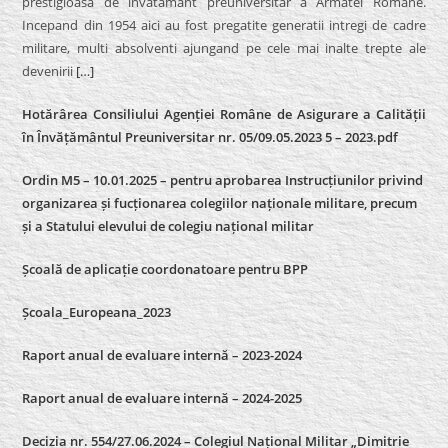
prestigioasa de invatamant preuniversitar a Armatei Romane.
Incepand din 1954 aici au fost pregatite generatii intregi de cadre
militare, multi absolventi ajungand pe cele mai inalte trepte ale
devenirii
[…]
Hotărârea Consiliului Agenției Române de Asigurare a Calității
în Învățământul Preuniversitar nr. 05/09.05.2023 5 – 2023.pdf
Ordin M5 – 10.01.2025 – pentru aprobarea Instrucțiunilor privind
organizarea și fucționarea colegiilor naționale militare, precum
și a Statului elevului de colegiu național militar
Școală de aplicație coordonatoare pentru BPP
Școala_Europeana_2023
Raport anual de evaluare internă – 2023-2024
Raport anual de evaluare internă –
2024-2025
Decizia nr. 554/27.06.2024 – Colegiul Național Militar „Dimitrie