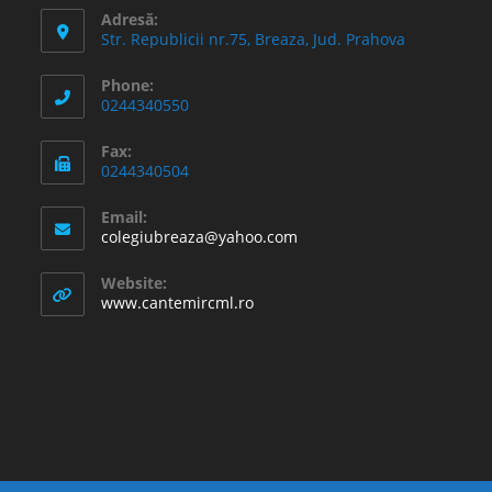
Adresă:
Str. Republicii nr.75, Breaza, Jud. Prahova
Phone:
0244340550
Fax:
0244340504
Email:
Opens
colegiubreaza@yahoo.com
in
your
Website:
application
www.cantemircml.ro