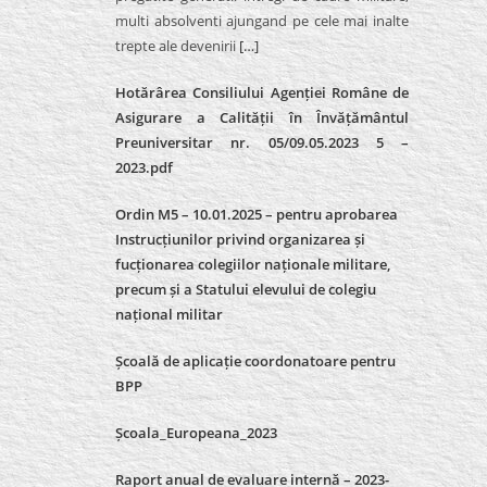
multi absolventi ajungand pe cele mai inalte
trepte ale devenirii
[…]
Hotărârea Consiliului Agenției Române de
Asigurare a Calității în Învățământul
Preuniversitar nr. 05/09.05.2023 5 –
2023.pdf
Ordin M5 – 10.01.2025 – pentru aprobarea
Instrucțiunilor privind organizarea și
fucționarea colegiilor naționale militare,
precum și a Statului elevului de colegiu
național militar
Școală de aplicație coordonatoare pentru
BPP
Școala_Europeana_2023
Raport anual de evaluare internă – 2023-