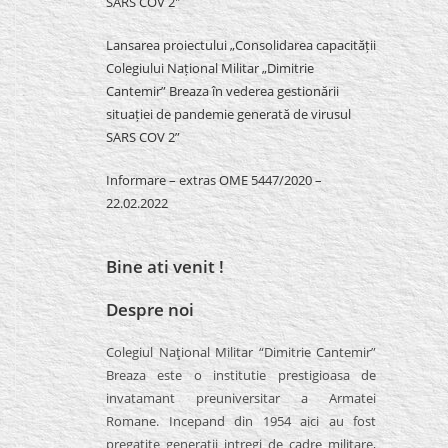
SARS COV 2″
Lansarea proiectului „Consolidarea capacității
Colegiului Național Militar „Dimitrie
Cantemir” Breaza în vederea gestionării
situației de pandemie generată de virusul
SARS COV 2”
Informare – extras OME 5447/2020 –
22.02.2022
Bine ati venit !
Despre noi
Colegiul Naţional Militar “Dimitrie Cantemir”
Breaza este o institutie prestigioasa de
invatamant preuniversitar a Armatei
Romane. Incepand din 1954 aici au fost
pregatite generatii intregi de cadre militare,