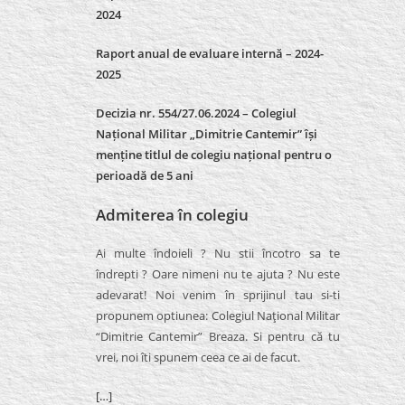
2024
Raport anual de evaluare internă –
2024-
2025
Decizia nr. 554/27.06.2024 – Colegiul
Național Militar „Dimitrie Cantemir” își
menține titlul de colegiu național pentru o
perioadă de 5 ani
Admiterea în colegiu
Ai multe îndoieli ? Nu stii încotro sa te
îndrepti ? Oare nimeni nu te ajuta ? Nu este
adevarat! Noi venim în sprijinul tau si-ti
propunem optiunea: Colegiul Naţional Militar
“Dimitrie Cantemir” Breaza. Si pentru că tu
vrei, noi îti spunem ceea ce ai de facut.
[…]