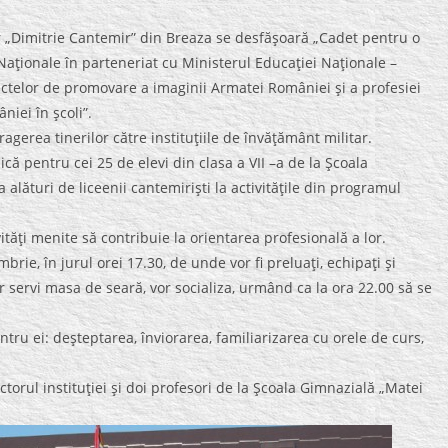
ar „Dimitrie Cantemir” din Breaza se desfăşoară „Cadet pentru o
 Naţionale în parteneriat cu Ministerul Educaţiei Naţionale –
ctelor de promovare a imaginii Armatei României şi a profesiei
niei în şcoli”.
agerea tinerilor către instituţiile de învăţământ militar.
că pentru cei 25 de elevi din clasa a VII –a de la Şcoala
alături de liceenii cantemirişti la activităţile din programul
vităţi menite să contribuie la orientarea profesională a lor.
ombrie, în jurul orei 17.30, de unde vor fi preluaţi, echipaţi şi
or servi masa de seară, vor socializa, urmând ca la ora 22.00 să se
entru ei: deşteptarea, înviorarea, familiarizarea cu orele de curs,
ectorul instituţiei şi doi profesori de la Şcoala Gimnazială „Matei