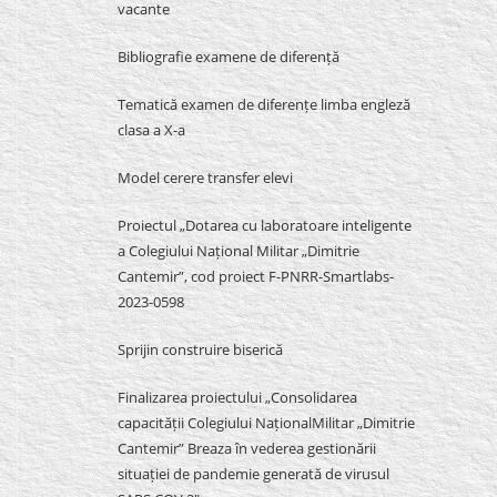
vacante
Bibliografie examene de diferență
Tematică examen de diferențe limba engleză
clasa a X-a
Model cerere transfer elevi
Proiectul „Dotarea cu laboratoare inteligente
a Colegiului Național Militar „Dimitrie
Cantemir”, cod proiect F-PNRR-Smartlabs-
2023-0598
Sprijin construire biserică
Finalizarea proiectului „Consolidarea
capacității Colegiului NaționalMilitar „Dimitrie
Cantemir” Breaza în vederea gestionării
situației de pandemie generată de virusul