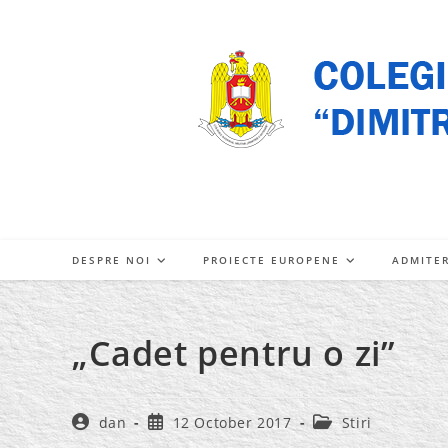
Skip
to
content
DESPRE NOI
PROIECTE EUROPENE
ADMITE
„Cadet pentru o zi”
Post
Post
Post
dan
12 October 2017
Stiri
author:
published:
category: