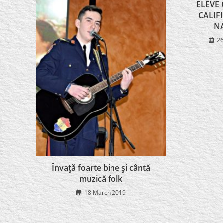
ELEVE
CALIF
N
26
Învaţă foarte bine şi cântă
muzică folk
18 March 2019