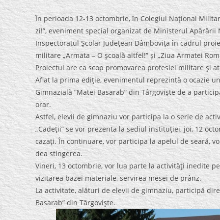
În perioada 12-13 octombrie, în Colegiul Naţional Milit
zi!”, eveniment special organizat de Ministerul Apărării
Inspectoratul Şcolar Judeţean Dâmboviţa în cadrul proie
militare „Armata – O şcoală altfel!” şi „Ziua Armatei Româ
Proiectul are ca scop promovarea profesiei militare şi atr
Aflat la prima ediţie, evenimentul reprezintă o ocazie uni
Gimnazială ”Matei Basarab” din Târgovişte de a participa 
orar.
Astfel, elevii de gimnaziu vor participa la o serie de acti
„Cadeţii” se vor prezenta la sediul instituţiei, joi, 12 oct
cazaţi. În continuare, vor participa la apelul de seară, v
dea stingerea.
Vineri, 13 octombrie, vor lua parte la activităţi inedite p
vizitarea bazei materiale, servirea mesei de prânz.
La activitate, alături de elevii de gimnaziu, participă dir
Basarab” din Târgovişte.