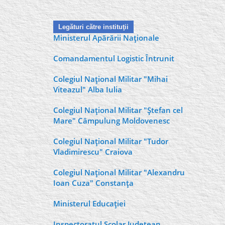
Legături către instituţii
Ministerul Apărării Naţionale
Comandamentul Logistic Întrunit
Colegiul Naţional Militar "Mihai
Viteazul" Alba Iulia
Colegiul Naţional Militar "Ştefan cel
Mare" Câmpulung Moldovenesc
Colegiul Naţional Militar "Tudor
Vladimirescu" Craiova
Colegiul Naţional Militar "Alexandru
Ioan Cuza" Constanţa
Ministerul Educaţiei
Inspectoratul Şcolar Judeţean