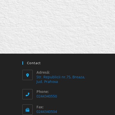
Contact
Adresă:
Str. Republicii nr.75, Breaza,
Jud. Prahova
Phone:
0244340550
Fax:
0244340504