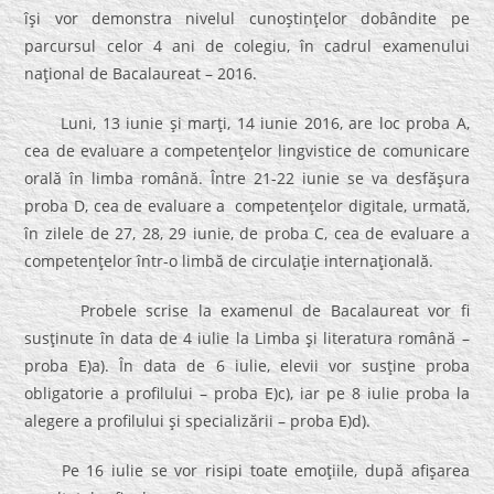
îşi vor demonstra nivelul cunoştinţelor dobândite pe
parcursul celor 4 ani de colegiu, în cadrul examenului
naţional de Bacalaureat – 2016.
Luni, 13 iunie şi marţi, 14 iunie 2016, are loc proba A,
cea de evaluare a competenţelor lingvistice de comunicare
orală în limba română. Între 21-22 iunie se va desfăşura
proba D, cea de evaluare a competenţelor digitale, urmată,
în zilele de 27, 28, 29 iunie, de proba C, cea de evaluare a
competenţelor într-o limbă de circulaţie internaţională.
Probele scrise la examenul de Bacalaureat vor fi
susţinute în data de 4 iulie la Limba şi literatura română –
proba E)a). În data de 6 iulie, elevii vor susţine proba
obligatorie a profilului – proba E)c), iar pe 8 iulie proba la
alegere a profilului şi specializării – proba E)d).
Pe 16 iulie se vor risipi toate emoţiile, după afişarea