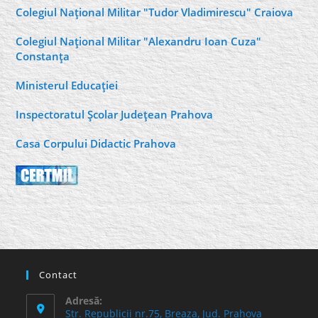
Colegiul Naţional Militar "Tudor Vladimirescu" Craiova
Colegiul Naţional Militar "Alexandru Ioan Cuza"
Constanţa
Ministerul Educaţiei
Inspectoratul Şcolar Judeţean Prahova
Casa Corpului Didactic Prahova
Contact
Adresă:
Str. Republicii nr.75, Breaza, Jud. Prahova