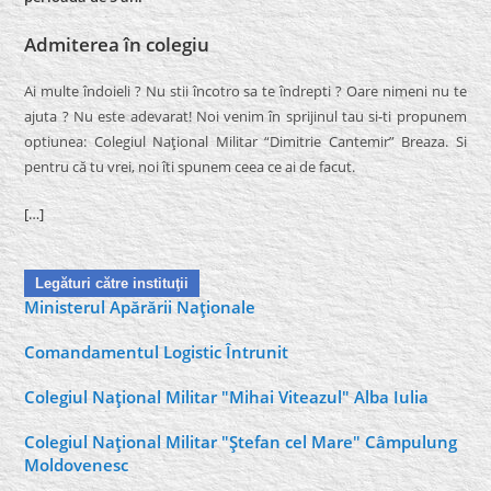
Admiterea în colegiu
Ai multe îndoieli ? Nu stii încotro sa te îndrepti ? Oare nimeni nu te
ajuta ? Nu este adevarat! Noi venim în sprijinul tau si-ti propunem
optiunea: Colegiul Naţional Militar “Dimitrie Cantemir” Breaza. Si
pentru că tu vrei, noi îti spunem ceea ce ai de facut.
[…]
Legături către instituţii
Ministerul Apărării Naţionale
Comandamentul Logistic Întrunit
Colegiul Naţional Militar "Mihai Viteazul" Alba Iulia
Colegiul Naţional Militar "Ştefan cel Mare" Câmpulung
Moldovenesc