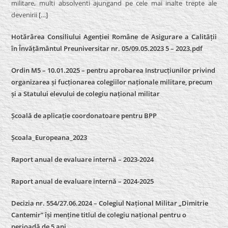
militare, multi absolventi ajungand pe cele mai inalte trepte ale
devenirii
[…]
Hotărârea Consiliului Agenției Române de Asigurare a Calității
în Învățământul Preuniversitar nr. 05/09.05.2023 5 – 2023.pdf
Ordin M5 – 10.01.2025 – pentru aprobarea Instrucțiunilor privind
organizarea și fucționarea colegiilor naționale militare, precum
și a Statului elevului de colegiu național militar
Școală de aplicație coordonatoare pentru BPP
Școala_Europeana_2023
Raport anual de evaluare internă – 2023-2024
Raport anual de evaluare internă –
2024-2025
Decizia nr. 554/27.06.2024 – Colegiul Național Militar „Dimitrie
Cantemir” își menține titlul de colegiu național pentru o
perioadă de 5 ani