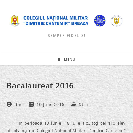
Skip
to
content
SEMPER FIDELIS!
MENU
Bacalaureat 2016
Post
Post
Post
dan
10 June 2016
Stiri
author:
published:
category:
În perioada 13 iunie – 8 iulie a.c., toţi cei 110 elevi
absolvenţi, din Colegiul Naţional Militar „Dimitrie Cantemir”,