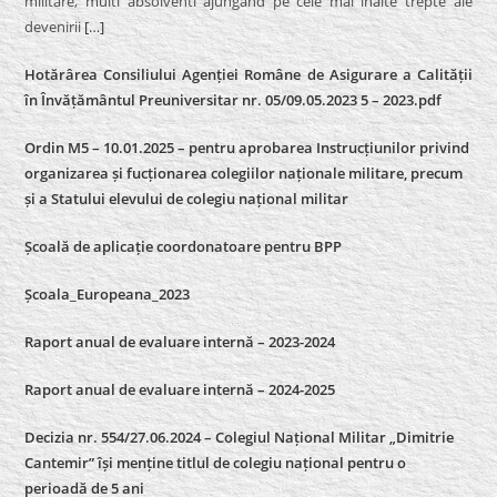
militare, multi absolventi ajungand pe cele mai inalte trepte ale
devenirii
[…]
Hotărârea Consiliului Agenției Române de Asigurare a Calității
în Învățământul Preuniversitar nr. 05/09.05.2023 5 – 2023.pdf
Ordin M5 – 10.01.2025 – pentru aprobarea Instrucțiunilor privind
organizarea și fucționarea colegiilor naționale militare, precum
și a Statului elevului de colegiu național militar
Școală de aplicație coordonatoare pentru BPP
Școala_Europeana_2023
Raport anual de evaluare internă – 2023-2024
Raport anual de evaluare internă –
2024-2025
Decizia nr. 554/27.06.2024 – Colegiul Național Militar „Dimitrie
Cantemir” își menține titlul de colegiu național pentru o
perioadă de 5 ani