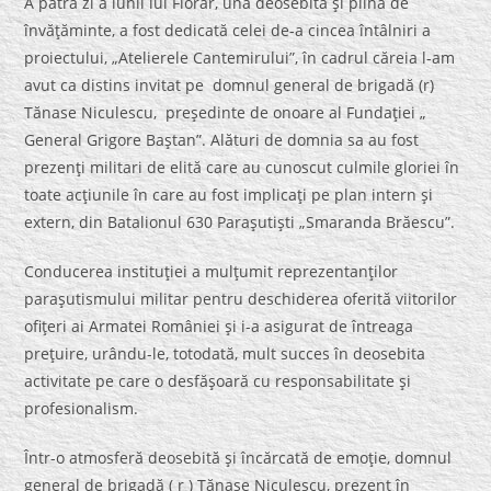
A patra zi a lunii lui Florar, una deosebită şi plină de
învăţăminte, a fost dedicată celei de-a cincea întâlniri a
proiectului, „Atelierele Cantemirului”, în cadrul căreia l-am
avut ca distins invitat pe domnul general de brigadă (r)
Tănase Niculescu, preşedinte de onoare al Fundaţiei „
General Grigore Baştan”. Alături de domnia sa au fost
prezenţi militari de elită care au cunoscut culmile gloriei în
toate acţiunile în care au fost implicaţi pe plan intern şi
extern, din Batalionul 630 Paraşutişti „Smaranda Brăescu”.
Conducerea instituţiei a mulţumit reprezentanţilor
paraşutismului militar pentru deschiderea oferită viitorilor
ofiţeri ai Armatei României şi i-a asigurat de întreaga
preţuire, urându-le, totodată, mult succes în deosebita
activitate pe care o desfăşoară cu responsabilitate şi
profesionalism.
Într-o atmosferă deosebită şi încărcată de emoţie, domnul
general de brigadă ( r ) Tănase Niculescu, prezent în