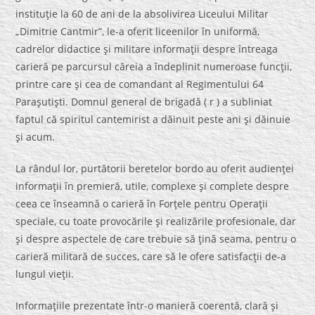
instituţie la 60 de ani de la absolivirea Liceului Militar
„Dimitrie Cantmir”, le-a oferit liceenilor în uniformă,
cadrelor didactice şi militare informaţii despre întreaga
carieră pe parcursul căreia a îndeplinit numeroase funcţii,
printre care şi cea de comandant al Regimentului 64
Paraşutişti. Domnul general de brigadă ( r ) a subliniat
faptul că spiritul cantemirist a dăinuit peste ani şi dăinuie
şi acum.
La rândul lor, purtătorii beretelor bordo au oferit audienţei
informaţii în premieră, utile, complexe şi complete despre
ceea ce înseamnă o carieră în Forţele pentru Operaţii
speciale, cu toate provocările şi realizările profesionale, dar
şi despre aspectele de care trebuie să ţină seama, pentru o
carieră militară de succes, care să le ofere satisfacţii de-a
lungul vieţii.
Informaţiile prezentate într-o manieră coerentă, clară şi