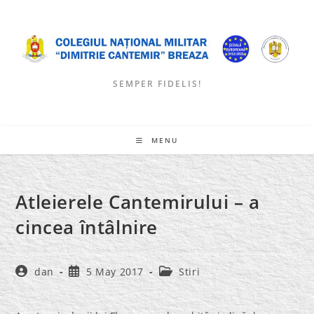
Skip
to
content
SEMPER FIDELIS!
MENU
Atleierele Cantemirului – a
cincea întâlnire
Post
Post
Post
dan
5 May 2017
Stiri
author:
published:
category: