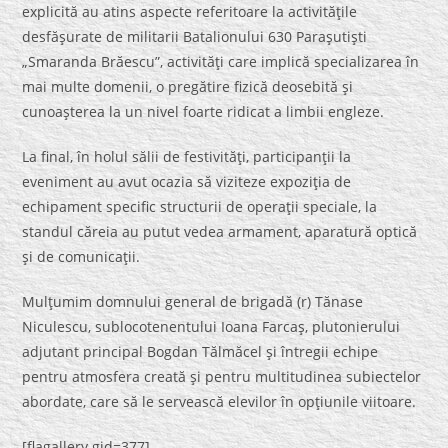
explicită au atins aspecte referitoare la activităţile
desfăşurate de militarii Batalionului 630 Paraşutişti
„Smaranda Brăescu”, activităţi care implică specializarea în
mai multe domenii, o pregătire fizică deosebită şi
cunoaşterea la un nivel foarte ridicat a limbii engleze.
La final, în holul sălii de festivităţi, participanţii la
eveniment au avut ocazia să viziteze expoziţia de
echipament specific structurii de operaţii speciale, la
standul căreia au putut vedea armament, aparatură optică
şi de comunicaţii.
Mulţumim domnului general de brigadă (r) Tănase
Niculescu, sublocotenentului Ioana Farcaş, plutonierului
adjutant principal Bogdan Tălmăcel şi întregii echipe
pentru atmosfera creată şi pentru multitudinea subiectelor
abordate, care să le servească elevilor în opţiunile viitoare.
[flagallery gid=377]