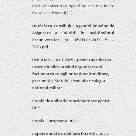
multi absolventi ajungand pe cele mai inalte
trepte ale devenirii
[…]
Hotărârea Consiliului Agenției Române de
Asigurare a Calității în Învățământul
Preuniversitar nr. 05/09.05.2023 5 –
2023.pdf
Ordin M5 – 10.01.2025 – pentru aprobarea
Instrucțiunilor privind organizarea și
fucționarea colegiilor naționale militare,
precum și a Statului elevului de colegiu
național militar
Școală de aplicație coordonatoare pentru
BPP
Școala_Europeana_2023
Raport anual de evaluare internă – 2023-