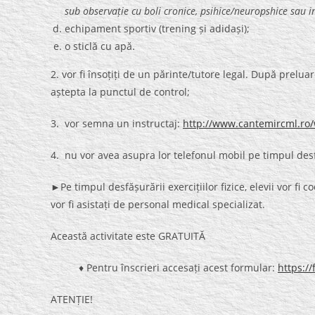
sub observație cu boli cronice, psihice/neuropshice sau i
echipament sportiv (trening și adidași);
o sticlă cu apă.
2. vor fi însoțiți de un părinte/tutore legal. După preluar
aștepta la punctul de control;
3. vor semna un instructaj:
http://www.cantemircml.ro/
4. nu vor avea asupra lor telefonul mobil pe timpul desf
►Pe timpul desfășurării exercițiilor fizice, elevii vor fi 
vor fi asistați de personal medical specializat.
Această activitate este GRATUITĂ
♦ Pentru înscrieri accesați acest formular:
https:/
ATENȚIE!