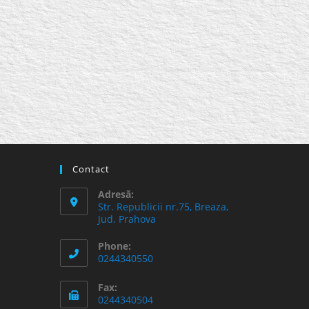
Contact
Adresă:
Str. Republicii nr.75, Breaza,
Jud. Prahova
Phone:
0244340550
Fax:
0244340504