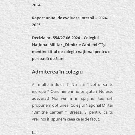
2024
Raport anual de evaluare internă –
2024-
2025
Decizia nr. 554/27.06.2024 – Colegiul
Național Militar „Dimitrie Cantemir” își
menține titlul de colegiu național pentru o
perioadă de 5 ani
Admiterea în colegiu
Ai multe îndoieli ? Nu stii încotro sa te
îndrepti ? Oare nimeni nu te ajuta ? Nu este
adevarat! Noi venim în sprijinul tau si-ti
propunem optiunea: Colegiul Naţional Militar
“Dimitrie Cantemir” Breaza. Si pentru că tu
vrei, noi îti spunem ceea ce ai de facut.
[…]