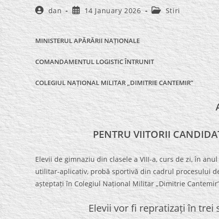
Post
Post
Post
dan
14 January 2026
Stiri
author:
published:
category:
MINISTERU
L APĂRĂRII NAȚIONALE
COMANDAMENTUL LOGISTIC ÎNTRUNIT
COLEGIUL NAȚIONAL MILITAR „DIMITRIE CANTEMIR”
PENTRU VIITORII CANDIDAȚ
Elevii de gimnaziu din clasele a VIII-a, curs de zi, în an
utilitar-aplicativ, probă sportivă din cadrul procesului d
așteptați în Colegiul Național Militar „Dimitrie Cantemir”
Elevii vor fi repratizați în tre