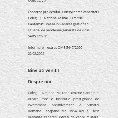
SARS COV 2″
Lansarea proiectului „Consolidarea capacității
Colegiului Național Militar „Dimitrie
Cantemir” Breaza în vederea gestionării
situației de pandemie generată de virusul
SARS COV 2”
Informare – extras OME 5447/2020 –
22.02.2022
Bine ati venit !
Despre noi
Colegiul Naţional Militar “Dimitrie Cantemir”
Breaza este o institutie prestigioasa de
invatamant preuniversitar a Armatei
Romane. Incepand din 1954 aici au fost
pregatite generatii intregi de cadre militare,