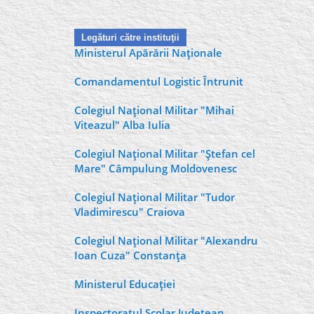
Legături către instituţii
Ministerul Apărării Naţionale
Comandamentul Logistic Întrunit
Colegiul Naţional Militar "Mihai
Viteazul" Alba Iulia
Colegiul Naţional Militar "Ştefan cel
Mare" Câmpulung Moldovenesc
Colegiul Naţional Militar "Tudor
Vladimirescu" Craiova
Colegiul Naţional Militar "Alexandru
Ioan Cuza" Constanţa
Ministerul Educaţiei
Inspectoratul Şcolar Judeţean