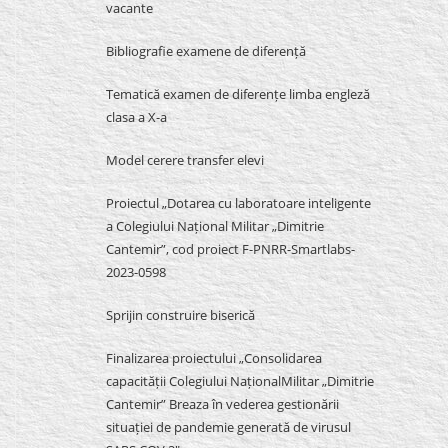
vacante
Bibliografie examene de diferență
Tematică examen de diferențe limba engleză
clasa a X-a
Model cerere transfer elevi
Proiectul „Dotarea cu laboratoare inteligente
a Colegiului Național Militar „Dimitrie
Cantemir”, cod proiect F-PNRR-Smartlabs-
2023-0598
Sprijin construire biserică
Finalizarea proiectului „Consolidarea
capacității Colegiului NaționalMilitar „Dimitrie
Cantemir” Breaza în vederea gestionării
situației de pandemie generată de virusul