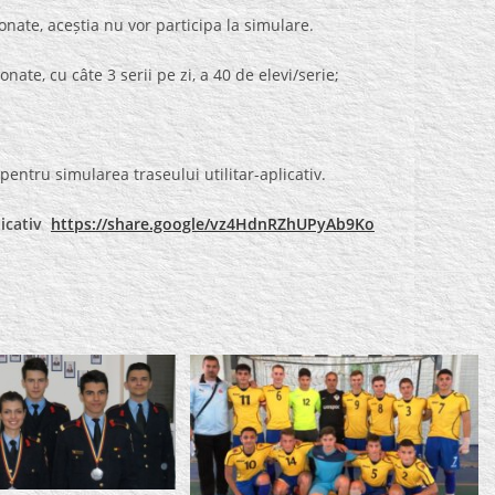
nate, aceștia nu vor participa la simulare.
nate, cu câte 3 serii pe zi, a 40 de elevi/serie;
entru simularea traseului utilitar-aplicativ.
licativ
https://share.google/vz4HdnRZhUPyAb9Ko