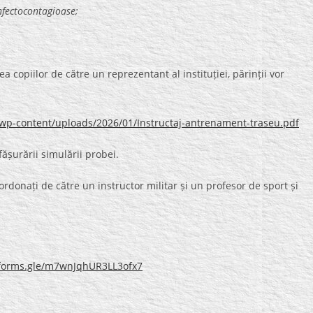
nfectocontagioase;
ea copiilor de către un reprezentant al instituției, părinții vor
wp-content/uploads/2026/01/Instructaj-antrenament-traseu.pdf
ășurării simulării probei.
coordonați de către un instructor militar și un profesor de sport și
/forms.gle/m7wnJqhUR3LL3ofx7