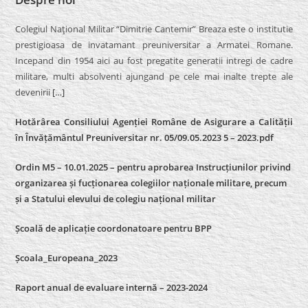
Colegiul Naţional Militar “Dimitrie Cantemir” Breaza este o institutie
prestigioasa de invatamant preuniversitar a Armatei Romane.
Incepand din 1954 aici au fost pregatite generatii intregi de cadre
militare, multi absolventi ajungand pe cele mai inalte trepte ale
devenirii
[…]
Hotărârea Consiliului Agenției Române de Asigurare a Calității
în Învățământul Preuniversitar nr. 05/09.05.2023 5 – 2023.pdf
Ordin M5 – 10.01.2025 – pentru aprobarea Instrucțiunilor privind
organizarea și fucționarea colegiilor naționale militare, precum
și a Statului elevului de colegiu național militar
Școală de aplicație coordonatoare pentru BPP
Școala_Europeana_2023
Raport anual de evaluare internă – 2023-2024