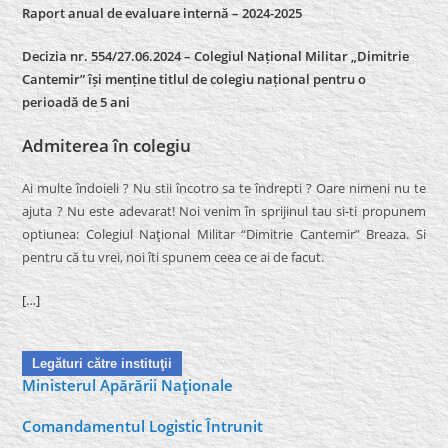
Raport anual de evaluare internă –
2024-2025
Decizia nr. 554/27.06.2024 – Colegiul Național Militar „Dimitrie
Cantemir” își menține titlul de colegiu național pentru o
perioadă de 5 ani
Admiterea în colegiu
Ai multe îndoieli ? Nu stii încotro sa te îndrepti ? Oare nimeni nu te
ajuta ? Nu este adevarat! Noi venim în sprijinul tau si-ti propunem
optiunea: Colegiul Naţional Militar “Dimitrie Cantemir” Breaza. Si
pentru că tu vrei, noi îti spunem ceea ce ai de facut.
[…]
Legături către instituţii
Ministerul Apărării Naţionale
Comandamentul Logistic Întrunit