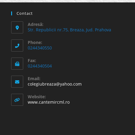
Contact
Adresă:
Str. Republicii nr.75, Breaza, Jud. Prahova
Phone:
0244340550
Fax:
0244340504
Email:
Opens
colegiubreaza@yahoo.com
in
your
Website:
application
www.cantemircml.ro