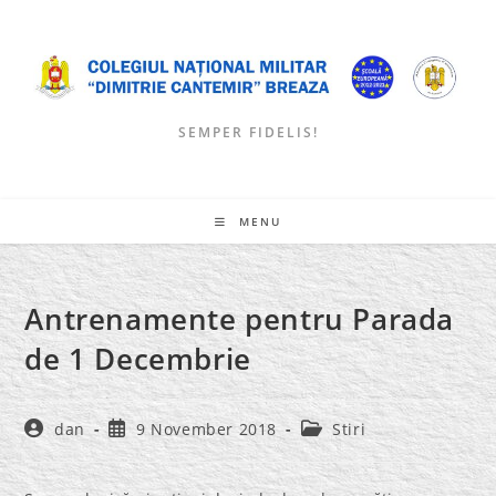
Skip
to
content
SEMPER FIDELIS!
MENU
Antrenamente pentru Parada
de 1 Decembrie
Post
Post
Post
dan
9 November 2018
Stiri
author:
published:
category: