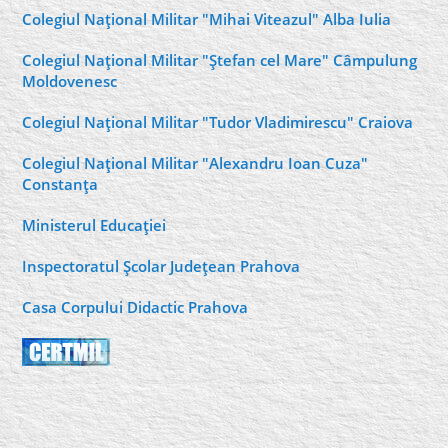
Colegiul Naţional Militar "Mihai Viteazul" Alba Iulia
Colegiul Naţional Militar "Ştefan cel Mare" Câmpulung
Moldovenesc
Colegiul Naţional Militar "Tudor Vladimirescu" Craiova
Colegiul Naţional Militar "Alexandru Ioan Cuza"
Constanţa
Ministerul Educaţiei
Inspectoratul Şcolar Judeţean Prahova
Casa Corpului Didactic Prahova