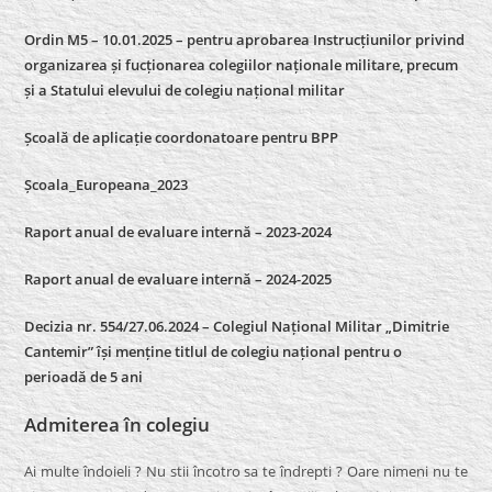
Ordin M5 – 10.01.2025 – pentru aprobarea Instrucțiunilor privind
organizarea și fucționarea colegiilor naționale militare, precum
și a Statului elevului de colegiu național militar
Școală de aplicație coordonatoare pentru BPP
Școala_Europeana_2023
Raport anual de evaluare internă – 2023-2024
Raport anual de evaluare internă –
2024-2025
Decizia nr. 554/27.06.2024 – Colegiul Național Militar „Dimitrie
Cantemir” își menține titlul de colegiu național pentru o
perioadă de 5 ani
Admiterea în colegiu
Ai multe îndoieli ? Nu stii încotro sa te îndrepti ? Oare nimeni nu te