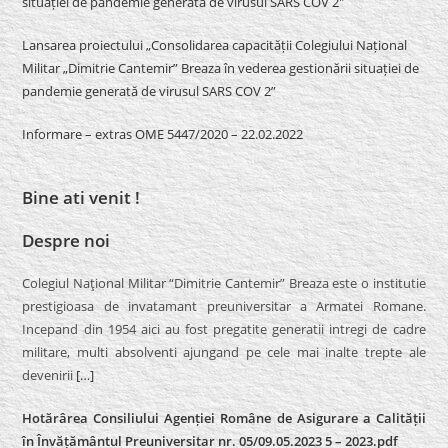
situației de pandemie generată de virusul SARS COV 2″
Lansarea proiectului „Consolidarea capacității Colegiului Național
Militar „Dimitrie Cantemir” Breaza în vederea gestionării situației de
pandemie generată de virusul SARS COV 2”
Informare – extras OME 5447/2020 – 22.02.2022
Bine ati venit !
Despre noi
Colegiul Naţional Militar “Dimitrie Cantemir” Breaza este o institutie
prestigioasa de invatamant preuniversitar a Armatei Romane.
Incepand din 1954 aici au fost pregatite generatii intregi de cadre
militare, multi absolventi ajungand pe cele mai inalte trepte ale
devenirii
[…]
Hotărârea Consiliului Agenției Române de Asigurare a Calității
în Învățământul Preuniversitar nr. 05/09.05.2023 5 – 2023.pdf