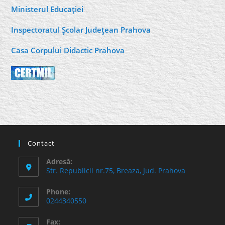
Ministerul Educaţiei
Inspectoratul Şcolar Judeţean Prahova
Casa Corpului Didactic Prahova
Contact
Adresă:
Str. Republicii nr.75, Breaza, Jud. Prahova
Phone:
0244340550
Fax: