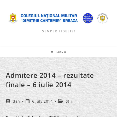
Skip
to
content
SEMPER FIDELIS!
MENU
Admitere 2014 – rezultate
finale – 6 iulie 2014
Post
Post
Post
dan
6 July 2014
Stiri
author:
published:
category: