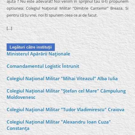
ajuta ? Nu este adevarat! Noi venim în sprijinul tau si-ti propunem
optiunea: Colegiul Naţional Militar “Dimitrie Cantemir” Breaza. Si
pentru că tu vrei, noi îti spunem ceea ce ai de facut.
[…]
Legături către instituţii
Ministerul Apărării Naţionale
Comandamentul Logistic Întrunit
Colegiul Naţional Militar "Mihai Viteazul" Alba Iulia
Colegiul Naţional Militar "Ştefan cel Mare" Câmpulung
Moldovenesc
Colegiul Naţional Militar "Tudor Vladimirescu" Craiova
Colegiul Naţional Militar "Alexandru Ioan Cuza"
Constanţa