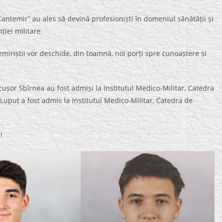
 Cantemir” au ales să devină profesioniști în domeniul sănătății și
ției militare.
emiriștii vor deschide, din toamnă, noi porți spre cunoaștere și
ușor Sbîrnea au fost admiși la Institutul Medico-Militar, Catedra
Lupuț a fost admis la Institutul Medico-Militar, Catedra de
!