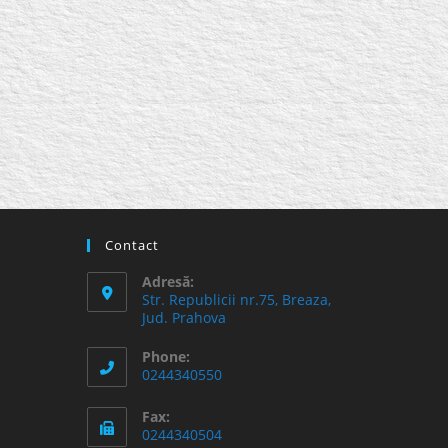
Contact
Adresă:
Str. Republicii nr.75, Breaza,
Jud. Prahova
Phone:
0244340550
Fax:
0244340504