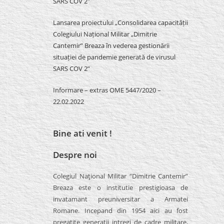
SARS COV 2″
Lansarea proiectului „Consolidarea capacității
Colegiului Național Militar „Dimitrie
Cantemir” Breaza în vederea gestionării
situației de pandemie generată de virusul
SARS COV 2”
Informare – extras OME 5447/2020 –
22.02.2022
Bine ati venit !
Despre noi
Colegiul Naţional Militar “Dimitrie Cantemir”
Breaza este o institutie prestigioasa de
invatamant preuniversitar a Armatei
Romane. Incepand din 1954 aici au fost
pregatite generatii intregi de cadre militare,