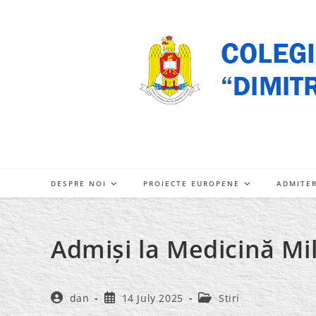
Skip
to
content
DESPRE NOI
PROIECTE EUROPENE
ADMITE
Admiși la Medicină Mil
Post
Post
Post
dan
14 July 2025
Stiri
author:
published:
category: