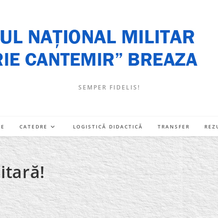
SEMPER FIDELIS!
RE
CATEDRE
LOGISTICĂ DIDACTICĂ
TRANSFER
REZ
itară!