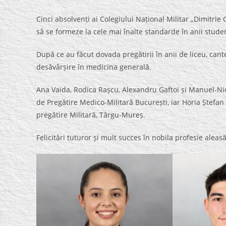
Cinci absolvenți ai Colegiului Național Militar „Dimitrie
să se formeze la cele mai înalte standarde în anii studen
După ce au făcut dovada pregătirii în anii de liceu, cant
desăvârșire în medicina generală.
Ana Vaida, Rodica Rașcu, Alexandru Gaftoi și Manuel-Nic
de Pregătire Medico-Militară București, iar Horia Ștefan 
pregătire Militară, Târgu-Mureș.
Felicitări tuturor și mult succes în nobila profesie aleasă