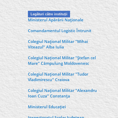
Legături către instituţii
Ministerul Apărării Naţionale
Comandamentul Logistic Întrunit
Colegiul Naţional Militar "Mihai
Viteazul" Alba Iulia
Colegiul Naţional Militar "Ştefan cel
Mare" Câmpulung Moldovenesc
Colegiul Naţional Militar "Tudor
Vladimirescu" Craiova
Colegiul Naţional Militar "Alexandru
Ioan Cuza" Constanţa
Ministerul Educaţiei
Inspectoratul Şcolar Judeţean