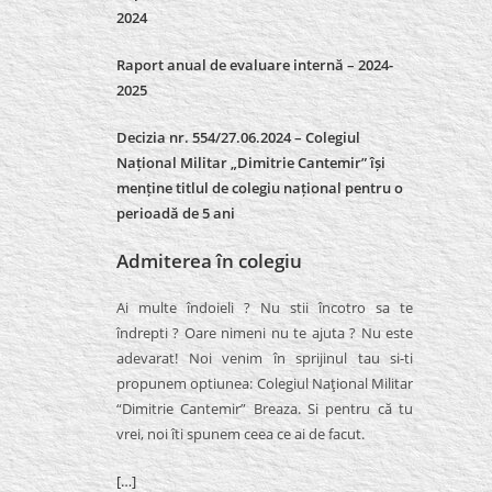
2024
Raport anual de evaluare internă –
2024-
2025
Decizia nr. 554/27.06.2024 – Colegiul
Național Militar „Dimitrie Cantemir” își
menține titlul de colegiu național pentru o
perioadă de 5 ani
Admiterea în colegiu
Ai multe îndoieli ? Nu stii încotro sa te
îndrepti ? Oare nimeni nu te ajuta ? Nu este
adevarat! Noi venim în sprijinul tau si-ti
propunem optiunea: Colegiul Naţional Militar
“Dimitrie Cantemir” Breaza. Si pentru că tu
vrei, noi îti spunem ceea ce ai de facut.
[…]