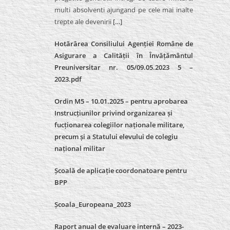
multi absolventi ajungand pe cele mai inalte
trepte ale devenirii
[…]
Hotărârea Consiliului Agenției Române de
Asigurare a Calității în Învățământul
Preuniversitar nr. 05/09.05.2023 5 –
2023.pdf
Ordin M5 – 10.01.2025 – pentru aprobarea
Instrucțiunilor privind organizarea și
fucționarea colegiilor naționale militare,
precum și a Statului elevului de colegiu
național militar
Școală de aplicație coordonatoare pentru
BPP
Școala_Europeana_2023
Raport anual de evaluare internă – 2023-