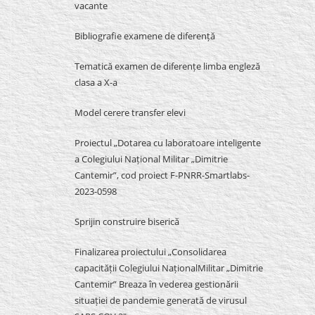
vacante
Bibliografie examene de diferență
Tematică examen de diferențe limba engleză
clasa a X-a
Model cerere transfer elevi
Proiectul „Dotarea cu laboratoare inteligente
a Colegiului Național Militar „Dimitrie
Cantemir”, cod proiect F-PNRR-Smartlabs-
2023-0598
Sprijin construire biserică
Finalizarea proiectului „Consolidarea
capacității Colegiului NaționalMilitar „Dimitrie
Cantemir” Breaza în vederea gestionării
situației de pandemie generată de virusul