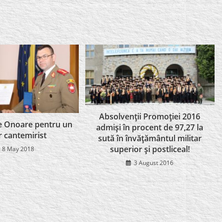
Absolvenţii Promoţiei 2016
 Onoare pentru un
admişi în procent de 97,27 la
r cantemirist
sută în învăţământul militar
superior şi postliceal!
8 May 2018
3 August 2016